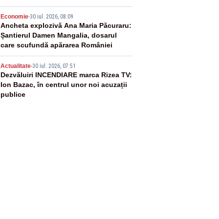
4
Economie
-
30 iul. 2026, 08:09
Ancheta explozivă Ana Maria Păcuraru:
Șantierul Damen Mangalia, dosarul
care scufundă apărarea României
5
Actualitate
-
30 iul. 2026, 07:51
Dezvăluiri INCENDIARE marca Rizea TV:
Ion Bazac, în centrul unor noi acuzații
publice