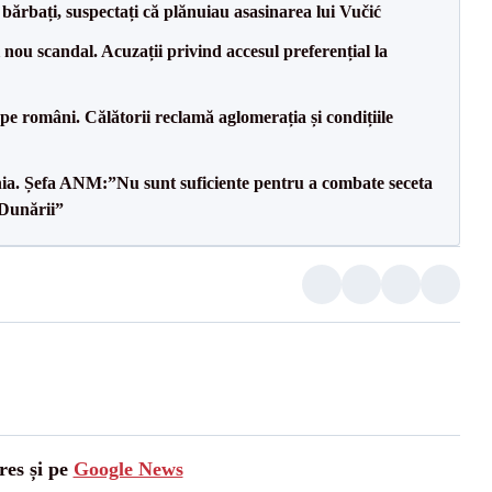
bărbați, suspectați că plănuiau asasinarea lui Vučić
ou scandal. Acuzații privind accesul preferențial la
e pe români. Călătorii reclamă aglomerația și condițiile
mânia. Șefa ANM:”Nu sunt suficiente pentru a combate seceta
 Dunării”
res și pe
Google News