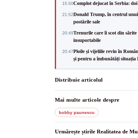
Complot dejucat în Serbia: doi 
15:50
Donald Trump, în centrul unui n
21:52
postările sale
Trenurile care îi scot din sărit
20:49
insuportabile
Ploile și vijeliile revin în Ro
20:47
și pentru a îmbunătăți situația
Distribuie articolul
Mai multe articole despre
bobby paunescu
Urmărește știrile Realitatea de Mu