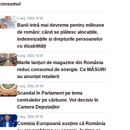
consumul
5 aug. 2026, 15:03
Banii intră mai devreme pentru milioane
de români: când se plătesc alocațiile,
indemnizațiile și drepturile persoanelor
cu dizabilități
5 aug. 2026, 10:29
Marile lanțuri de magazine din România
reduc consumul de energie. Ce MĂSURI
au anunțat retailerii
5 aug. 2026, 09:46
Scandal în Parlament pe tema
centralelor pe cărbune. Vot decisiv în
Camera Deputaților
5 aug. 2026, 09:42
Comisia Europeană susține că România