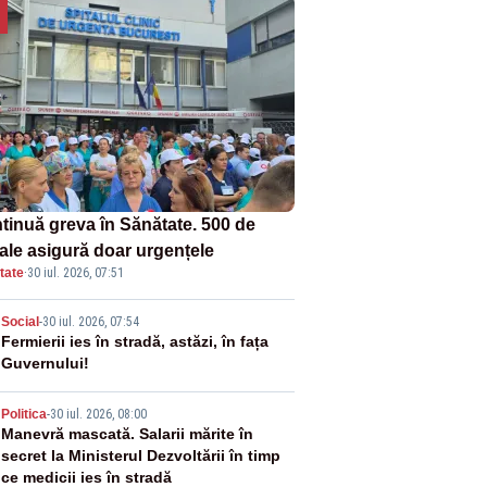
tinuă greva în Sănătate. 500 de
tale asigură doar urgențele
tate
·
30 iul. 2026, 07:51
2
Social
-
30 iul. 2026, 07:54
Fermierii ies în stradă, astăzi, în fața
Guvernului!
3
Politica
-
30 iul. 2026, 08:00
Manevră mascată. Salarii mărite în
secret la Ministerul Dezvoltării în timp
ce medicii ies în stradă