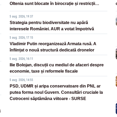
Oltenia sunt blocate în birocrație și restricții
legislative
5 aug. 2026, 19:37
Strategia pentru biodiversitate nu apără
interesele României. AUR a votat împotrivă
5 aug. 2026, 17:15
Vladimir Putin reorganizează Armata rusă. A
înființat o nouă structură dedicată dronelor
5 aug. 2026, 16:11
Ilie Bolojan, discuții cu mediul de afaceri despre
economie, taxe și reformele fiscale
5 aug. 2026, 14:55
PSD, UDMR și aripa conservatoare din PNL ar
putea forma noul Guvern. Consultări cruciale la
Cotroceni săptămâna viitoare - SURSE
i