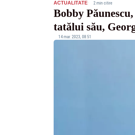
·
ACTUALITATE
2 min citire
Bobby Păunescu, 
tatălui său, Geo
14 mar. 2023, 08:51