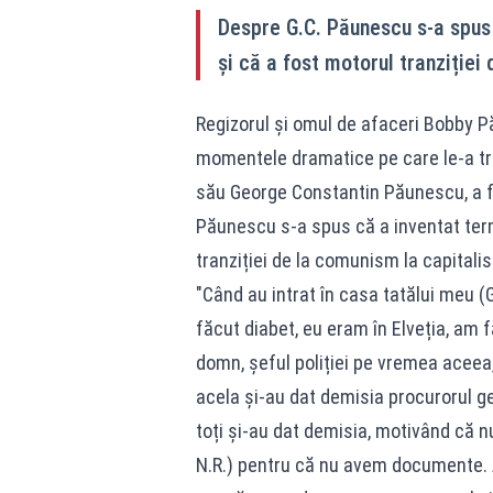
Despre G.C. Păunescu s-a spus 
și că a fost motorul tranziției
Regizorul și omul de afaceri Bobby P
momentele dramatice pe care le-a trăi
său George Constantin Păunescu, a fos
Păunescu s-a spus că a inventat terme
tranziției de la comunism la capitali
"Când au intrat în casa tatălui meu 
făcut diabet, eu eram în Elveția, am 
domn, șeful poliției pe vremea aceea
acela și-au dat demisia procurorul gen
toți și-au dat demisia, motivând că 
N.R.) pentru că nu avem documente. Au