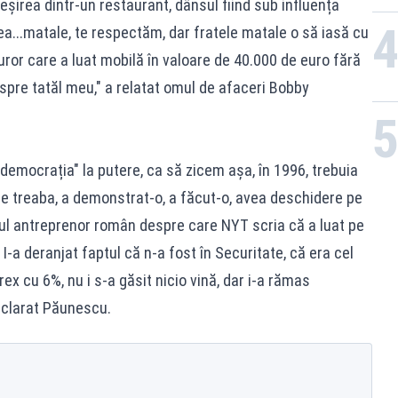
șirea dintr-un restaurant, dânsul fiind sub influența
Nea...matale, te respectăm, dar fratele matale o să iasă cu
uror care a luat mobilă în valoare de 40.000 de euro fără
pre tatăl meu," a relatat omul de afaceri Bobby
"democrația" la putere, ca să zicem așa, în 1996, trebuia
e treaba, a demonstrat-o, a făcut-o, avea deschidere pe
imul antreprenor român despre care NYT scria că a luat pe
-a deranjat faptul că n-a fost în Securitate, că era cel
x cu 6%, nu i s-a găsit nicio vină, dar i-a rămas
eclarat Păunescu.