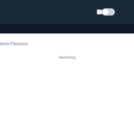
Schimba tema
stantin Păunescu
Advertising