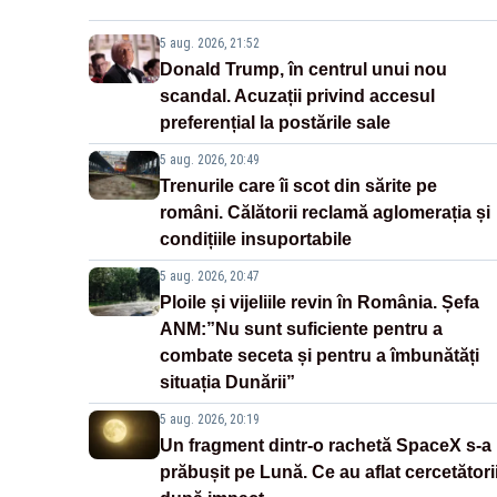
5 aug. 2026, 21:52
Donald Trump, în centrul unui nou
scandal. Acuzații privind accesul
preferențial la postările sale
5 aug. 2026, 20:49
Trenurile care îi scot din sărite pe
români. Călătorii reclamă aglomerația și
condițiile insuportabile
5 aug. 2026, 20:47
Ploile și vijeliile revin în România. Șefa
ANM:”Nu sunt suficiente pentru a
combate seceta și pentru a îmbunătăți
situația Dunării”
5 aug. 2026, 20:19
Un fragment dintr-o rachetă SpaceX s-a
prăbușit pe Lună. Ce au aflat cercetători