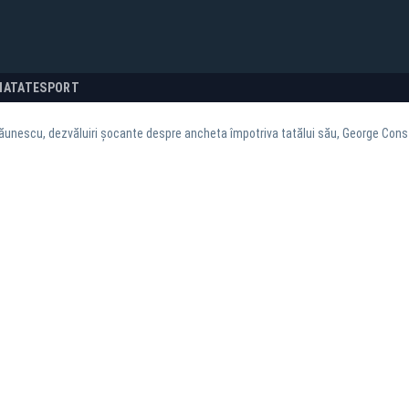
NATATE
SPORT
ăunescu, dezvăluiri șocante despre ancheta împotriva tatălui său, George Con