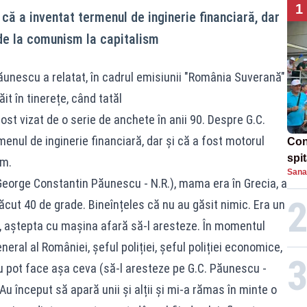
1
că a inventat termenul de inginerie financiară, dar
 de la comunism la capitalism
ăunescu a relatat, în cadrul emisiunii "România Suverană"
t în tinerețe, când tatăl
t vizat de o serie de anchete în anii 90. Despre G.C.
nul de inginerie financiară, dar și că a fost motorul
Con
spi
sm.
Sana
(George Constantin Păunescu - N.R.), mama era în Grecia, a
făcut 40 de grade. Bineînțeles că nu au găsit nimic. Era un
, aștepta cu mașina afară să-l aresteze. În momentul
eral al României, șeful poliției, șeful poliției economice,
nu pot face așa ceva (să-l aresteze pe G.C. Păunescu -
 început să apară unii și alții și mi-a rămas în minte o