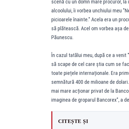
scenă cu un domn mare procuror, la ie
alcoolului, îi vorbea unchiului meu "
picioarele înainte." Acela era un proc
să plătească. Acel om vorbea așa des
Păunescu.
În cazul tatălui meu, după ce a venit 
să scape de cel care știa cum se fac
toate piețele internaționale. Era pr
semnătură 400 de milioane de dolari. I
mai mare acționar privat de la Bancore
imaginea de groparul Bancorex", a d
CITEȘTE ȘI