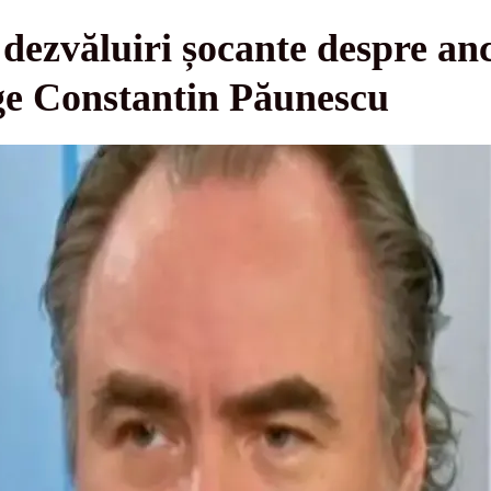
dezvăluiri șocante despre an
rge Constantin Păunescu