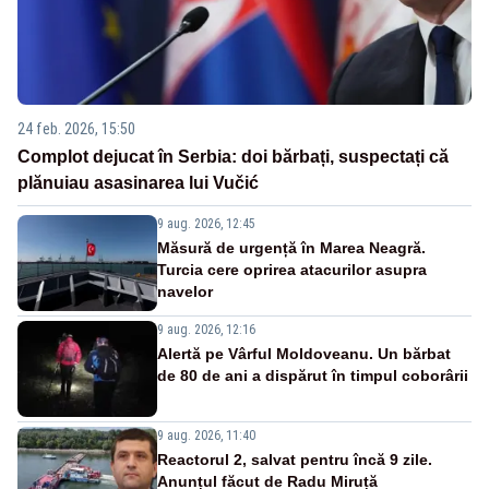
24 feb. 2026, 15:50
Complot dejucat în Serbia: doi bărbați, suspectați că
plănuiau asasinarea lui Vučić
9 aug. 2026, 12:45
Măsură de urgență în Marea Neagră.
Turcia cere oprirea atacurilor asupra
navelor
9 aug. 2026, 12:16
Alertă pe Vârful Moldoveanu. Un bărbat
de 80 de ani a dispărut în timpul coborârii
9 aug. 2026, 11:40
Reactorul 2, salvat pentru încă 9 zile.
Anunțul făcut de Radu Miruță