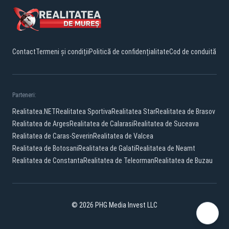
Contact
Termeni și condiții
Politică de confidențialitate
Cod de conduită
Parteneri:
Realitatea.NET
Realitatea Sportiva
Realitatea Star
Realitatea de Brasov
Realitatea de Arges
Realitatea de Calarasi
Realitatea de Suceava
Realitatea de Caras-Severin
Realitatea de Valcea
Realitatea de Botosani
Realitatea de Galati
Realitatea de Neamt
Realitatea de Constanta
Realitatea de Teleorman
Realitatea de Buzau
© 2026 PHG Media Invest LLC
Facebook
YouTube