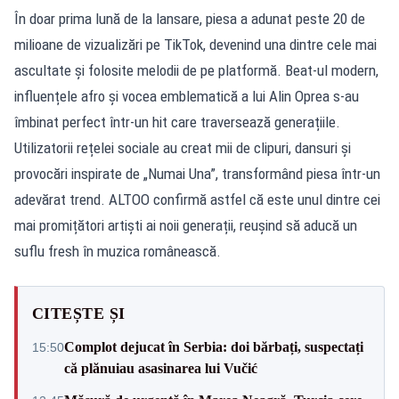
În doar prima lună de la lansare, piesa a adunat peste 20 de
milioane de vizualizări pe TikTok, devenind una dintre cele mai
ascultate și folosite melodii de pe platformă. Beat-ul modern,
influențele afro și vocea emblematică a lui Alin Oprea s-au
îmbinat perfect într-un hit care traversează generațiile.
Utilizatorii rețelei sociale au creat mii de clipuri, dansuri și
provocări inspirate de „Numai Una”, transformând piesa într-un
adevărat trend. ALTOO confirmă astfel că este unul dintre cei
mai promițători artiști ai noii generații, reușind să aducă un
suflu fresh în muzica românească.
CITEȘTE ȘI
Complot dejucat în Serbia: doi bărbați, suspectați
15:50
că plănuiau asasinarea lui Vučić