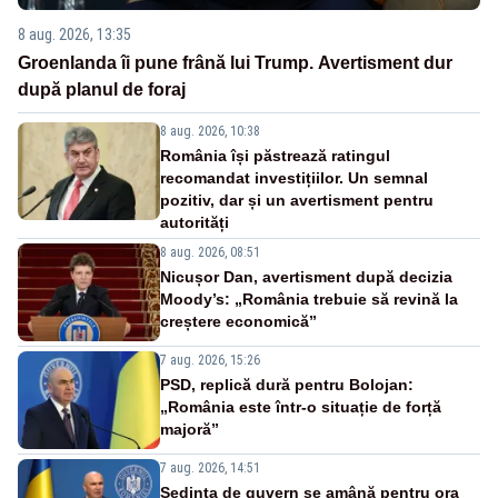
8 aug. 2026, 13:35
Groenlanda îi pune frână lui Trump. Avertisment dur
după planul de foraj
8 aug. 2026, 10:38
România își păstrează ratingul
recomandat investițiilor. Un semnal
pozitiv, dar și un avertisment pentru
autorități
8 aug. 2026, 08:51
Nicușor Dan, avertisment după decizia
Moody’s: „România trebuie să revină la
creștere economică”
7 aug. 2026, 15:26
PSD, replică dură pentru Bolojan:
„România este într-o situație de forță
majoră”
7 aug. 2026, 14:51
Ședința de guvern se amână pentru ora