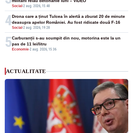
militarii reiau detonările luni – VIDEO
Social
-
2 aug. 2026, 15:48
4
Drona care a ținut Tulcea în alertă a zburat 20 de minute
deasupra apelor României. Au fost ridicate două F-16
Social
-
2 aug. 2026, 19:28
5
Carburanții s-au scumpit din nou, motorina este la un
pas de 11 lei/litru
Economie
-
2 aug. 2026, 15:36
ACTUALITATE