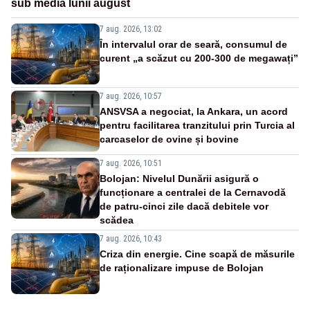
sub media lunii august
7 aug. 2026, 13:02
În intervalul orar de seară, consumul de
curent „a scăzut cu 200-300 de megawați”
7 aug. 2026, 10:57
ANSVSA a negociat, la Ankara, un acord
pentru facilitarea tranzitului prin Turcia al
carcaselor de ovine și bovine
7 aug. 2026, 10:51
Bolojan: Nivelul Dunării asigură o
funcționare a centralei de la Cernavodă
de patru-cinci zile dacă debitele vor
scădea
7 aug. 2026, 10:43
Criza din energie. Cine scapă de măsurile
de raționalizare impuse de Bolojan