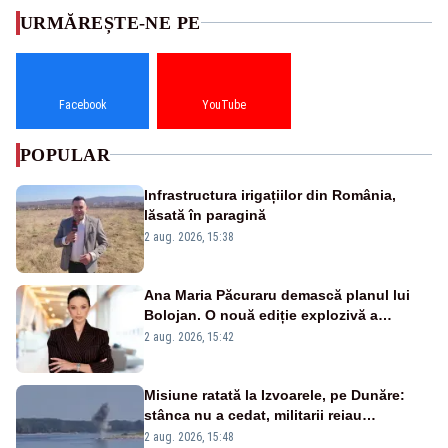
URMĂREȘTE-NE PE
Facebook
YouTube
POPULAR
Infrastructura irigațiilor din România,
lăsată în paragină
2 aug. 2026, 15:38
Ana Maria Păcuraru demască planul lui
Bolojan. O nouă ediție explozivă a
emisiunii „Miza Zilei” la Realitatea PLUS
2 aug. 2026, 15:42
Misiune ratată la Izvoarele, pe Dunăre:
stânca nu a cedat, militarii reiau
detonările luni – VIDEO
2 aug. 2026, 15:48