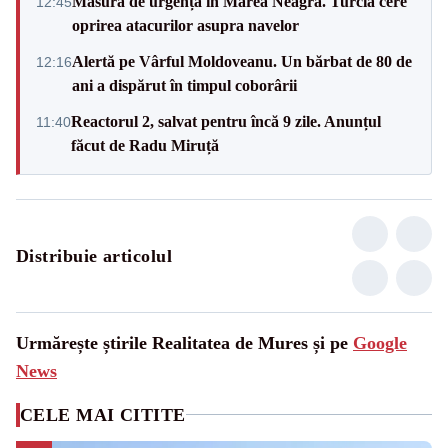
Măsură de urgență în Marea Neagră. Turcia cere
12:45
oprirea atacurilor asupra navelor
Alertă pe Vârful Moldoveanu. Un bărbat de 80 de
12:16
ani a dispărut în timpul coborârii
Reactorul 2, salvat pentru încă 9 zile. Anunțul
11:40
făcut de Radu Miruță
Distribuie articolul
Urmărește știrile Realitatea de Mures și pe
Google
News
CELE MAI CITITE