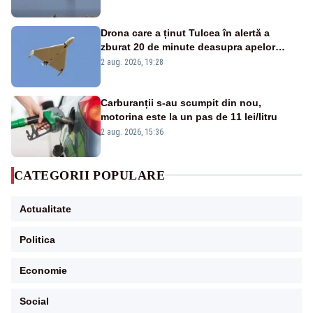
Drona care a ținut Tulcea în alertă a
zburat 20 de minute deasupra apelor
României. Au fost ridicate două F-16
2 aug. 2026, 19:28
Carburanții s-au scumpit din nou,
motorina este la un pas de 11 lei/litru
2 aug. 2026, 15:36
CATEGORII POPULARE
Actualitate
Politica
Economie
Social