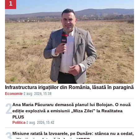
1
Infrastructura irigațiilor din România, lăsată în paragină
Economie
·
2 aug. 2026, 15:38
2
Ana Maria Păcuraru demască planul lui Bolojan. O nouă
ediție explozivă a emisiunii „Miza Zilei” la Realitatea
PLUS
Politica
-
2 aug. 2026, 15:42
3
Misiune ratată la Izvoarele, pe Dunăre: stânca nu a cedat,