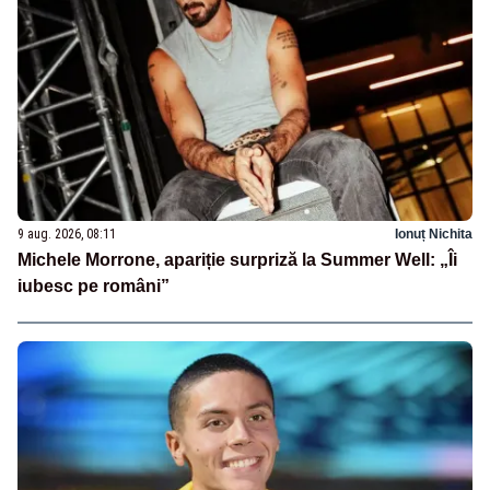
9 aug. 2026, 08:11
Ionuț Nichita
Michele Morrone, apariție surpriză la Summer Well: „Îi
iubesc pe români”