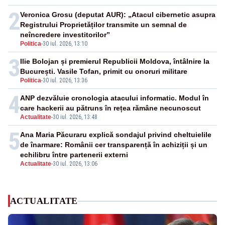
2
Veronica Grosu (deputat AUR): „Atacul cibernetic asupra
Registrului Proprietăților transmite un semnal de
neîncredere investitorilor”
Politica
-
30 iul. 2026, 13:10
3
Ilie Bolojan și premierul Republicii Moldova, întâlnire la
București. Vasile Tofan, primit cu onoruri militare
Politica
-
30 iul. 2026, 13:36
4
ANP dezvăluie cronologia atacului informatic. Modul în
care hackerii au pătruns în rețea rămâne necunoscut
Actualitate
-
30 iul. 2026, 13:48
5
Ana Maria Păcuraru explică sondajul privind cheltuielile
de înarmare: Românii cer transparență în achiziții și un
echilibru între partenerii externi
Actualitate
-
30 iul. 2026, 13:06
ACTUALITATE