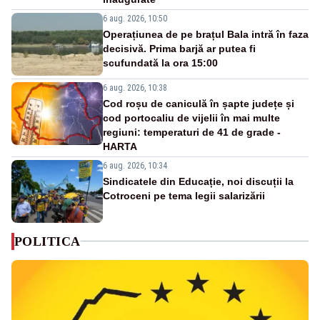
6 aug. 2026, 10:50
Operațiunea de pe brațul Bala intră în faza
decisivă. Prima barjă ar putea fi
scufundată la ora 15:00
6 aug. 2026, 10:38
Cod roșu de caniculă în șapte județe și
cod portocaliu de vijelii în mai multe
regiuni: temperaturi de 41 de grade -
HARTA
6 aug. 2026, 10:34
Sindicatele din Educație, noi discuții la
Cotroceni pe tema legii salarizării
POLITICA