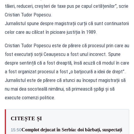
tăieri, reduceri, creșteri de taxe pus pe capul cetățenilor”, scrie
Cristian Tudor Popescu.
Jurnalistul spune despre magistrații curții că sunt continuatorii
celor care au călcat în picioare justiția în 1989.
Cristian Tudor Popescu este de părere că procesul prin care au
fost executați soții Ceaușescu a fost unul incorect. Spune
despre sentință că a fost dreaptă, însă acuză că modul în care
a fost organizat procesul a fost „o batjocură a ideii de drept”.
Jurnalistul este de părere că atunci au început magistrații să
nu mai dea socoteală nimănui, să primească șpăgi și să
execute comenzi politice.
CITEȘTE ȘI
Complot dejucat în Serbia: doi bărbați, suspectați
15:50