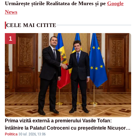
Urmărește știrile Realitatea de Mures și pe
Google
News
CELE MAI CITITE
1
Prima vizită externă a premierului Vasile Tofan:
întâlnire la Palatul Cotroceni cu președintele Nicușor
Politica
·
30 iul. 2026, 13:06
Dan