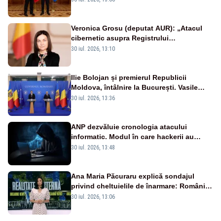
Veronica Grosu (deputat AUR): „Atacul
cibernetic asupra Registrului
Proprietăților transmite un semnal de
30 iul. 2026, 13:10
neîncredere investitorilor”
Ilie Bolojan și premierul Republicii
Moldova, întâlnire la București. Vasile
Tofan, primit cu onoruri militare
30 iul. 2026, 13:36
ANP dezvăluie cronologia atacului
informatic. Modul în care hackerii au
pătruns în rețea rămâne necunoscut
30 iul. 2026, 13:48
Ana Maria Păcuraru explică sondajul
privind cheltuielile de înarmare: Românii
cer transparență în achiziții și un echilibru
30 iul. 2026, 13:06
între partenerii externi