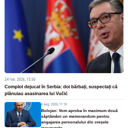
24 feb. 2026, 15:50
Complot dejucat în Serbia: doi bărbați, suspectați că
plănuiau asasinarea lui Vučić
6 aug. 2026, 11:18
Bolojan: Vom aproba în maximum două
săptămâni un memorandum pentru
angajarea personalului din creșele
inaugurate