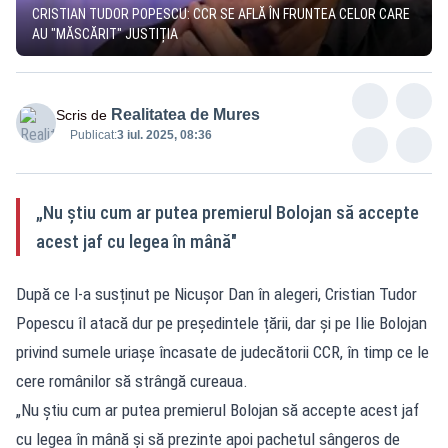
CRISTIAN TUDOR POPESCU: CCR SE AFLĂ ÎN FRUNTEA CELOR CARE
AU "MĂSCĂRIT" JUSTIȚIA
Realitatea de Mures
Scris de
Publicat:
3 iul. 2025, 08:36
„Nu știu cum ar putea premierul Bolojan să accepte
acest jaf cu legea în mână"
După ce l-a susținut pe Nicușor Dan în alegeri, Cristian Tudor
Popescu îl atacă dur pe președintele țării, dar și pe Ilie Bolojan
privind sumele uriașe încasate de judecătorii CCR, în timp ce le
cere românilor să strângă cureaua.
„Nu știu cum ar putea premierul Bolojan să accepte acest jaf
cu legea în mână și să prezinte apoi pachetul sângeros de