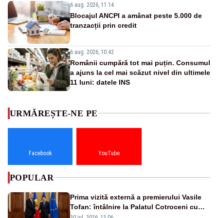
6 aug. 2026, 11:14
Blocajul ANCPI a amânat peste 5.000 de
tranzacții prin credit
6 aug. 2026, 10:42
Românii cumpără tot mai puțin. Consumul
a ajuns la cel mai scăzut nivel din ultimele
11 luni: datele INS
URMĂREȘTE-NE PE
Facebook
YouTube
POPULAR
Prima vizită externă a premierului Vasile
Tofan: întâlnire la Palatul Cotroceni cu
președintele Nicușor Dan
30 iul. 2026, 13:06