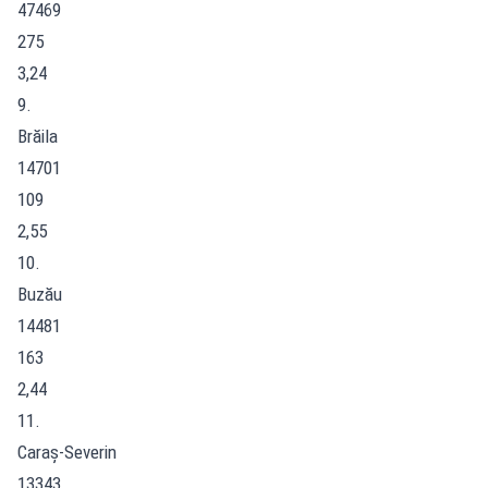
47469
275
3,24
9.
Brăila
14701
109
2,55
10.
Buzău
14481
163
2,44
11.
Caraș-Severin
13343