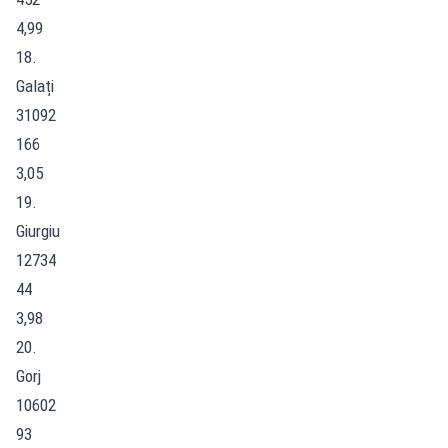
4,99
18.
Galați
31092
166
3,05
19.
Giurgiu
12734
44
3,98
20.
Gorj
10602
93