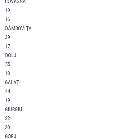
COVASNA
19
16
DÂMBOVIŢA
39
17
DOLJ
55
18
GALAŢI
44
19
GIURGIU
22
20
GORJ