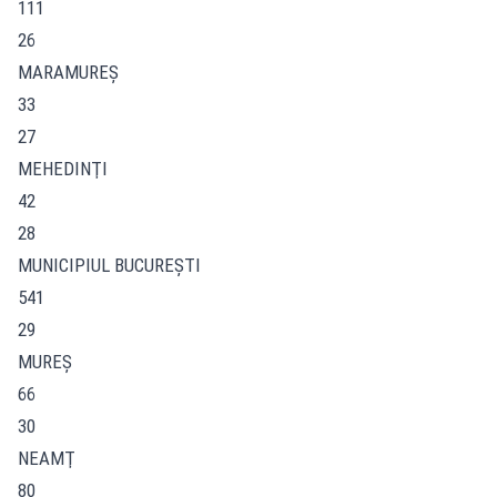
111
26
MARAMUREŞ
33
27
MEHEDINŢI
42
28
MUNICIPIUL BUCUREŞTI
541
29
MUREŞ
66
30
NEAMŢ
80