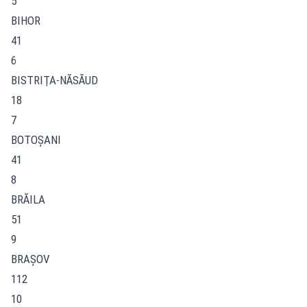
5
BIHOR
41
6
BISTRIŢA-NĂSĂUD
18
7
BOTOŞANI
41
8
BRĂILA
51
9
BRAŞOV
112
10