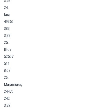
3,52
24.
Iași
49356
383
3,83
25.
Ilfov
52597
511
8,67
26.
Maramureș
24476
242
3,92