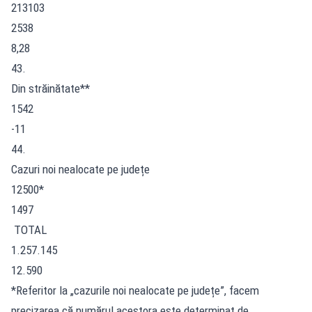
213103
2538
8,28
43.
Din străinătate**
1542
-11
44.
Cazuri noi nealocate pe județe
12500*
1497
TOTAL
1.257.145
12.590
*Referitor la „cazurile noi nealocate pe județe”, facem
precizarea că numărul acestora este determinat de