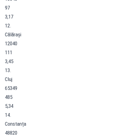
97
3,17
12.
Călărași
12040
111
3,45
13.
Cluj
65349
485
5,34
14.
Constanța
48820