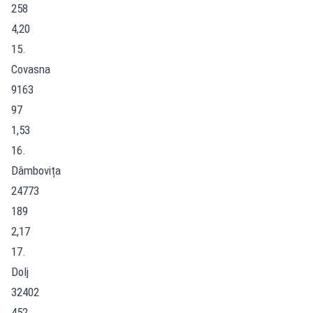
258
4,20
15.
Covasna
9163
97
1,53
16.
Dâmbovița
24773
189
2,17
17.
Dolj
32402
452