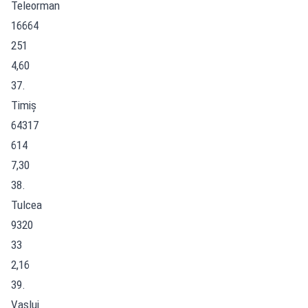
Teleorman
16664
251
4,60
37.
Timiș
64317
614
7,30
38.
Tulcea
9320
33
2,16
39.
Vaslui