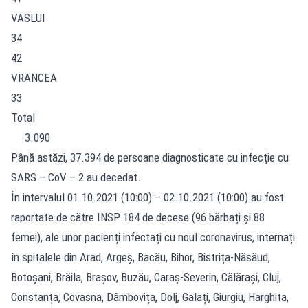
VASLUI
34
42
VRANCEA
33
Total
3.090
Până astăzi, 37.394 de persoane diagnosticate cu infecție cu
SARS – CoV – 2 au decedat.
În intervalul 01.10.2021 (10:00) – 02.10.2021 (10:00) au fost
raportate de către INSP 184 de decese (96 bărbați și 88
femei), ale unor pacienți infectați cu noul coronavirus, internați
în spitalele din Arad, Argeș, Bacău, Bihor, Bistrița-Năsăud,
Botoșani, Brăila, Brașov, Buzău, Caraș-Severin, Călărași, Cluj,
Constanța, Covasna, Dâmbovița, Dolj, Galați, Giurgiu, Harghita,