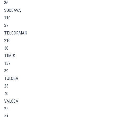
36
SUCEAVA
119
37
TELEORMAN
210
38
TIMIŞ
137
39
TULCEA
23
40
VÂLCEA
25
41