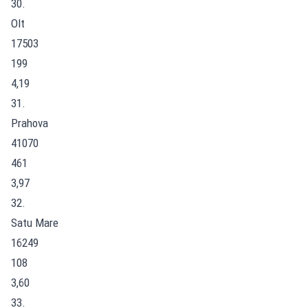
30.
Olt
17503
199
4,19
31.
Prahova
41070
461
3,97
32.
Satu Mare
16249
108
3,60
33.