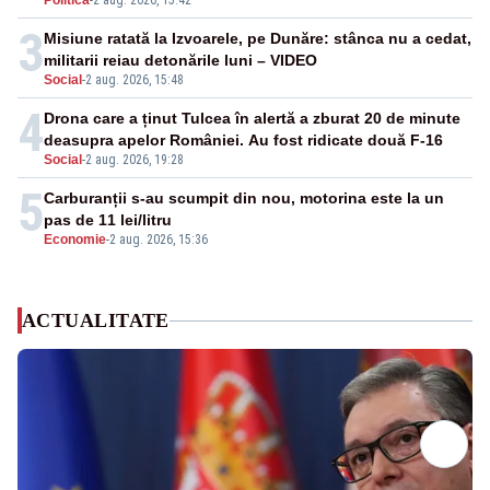
Politica
-
2 aug. 2026, 15:42
3
Misiune ratată la Izvoarele, pe Dunăre: stânca nu a cedat,
militarii reiau detonările luni – VIDEO
Social
-
2 aug. 2026, 15:48
4
Drona care a ținut Tulcea în alertă a zburat 20 de minute
deasupra apelor României. Au fost ridicate două F-16
Social
-
2 aug. 2026, 19:28
5
Carburanții s-au scumpit din nou, motorina este la un
pas de 11 lei/litru
Economie
-
2 aug. 2026, 15:36
ACTUALITATE