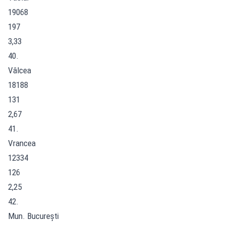
19068
197
3,33
40.
Vâlcea
18188
131
2,67
41.
Vrancea
12334
126
2,25
42.
Mun. București