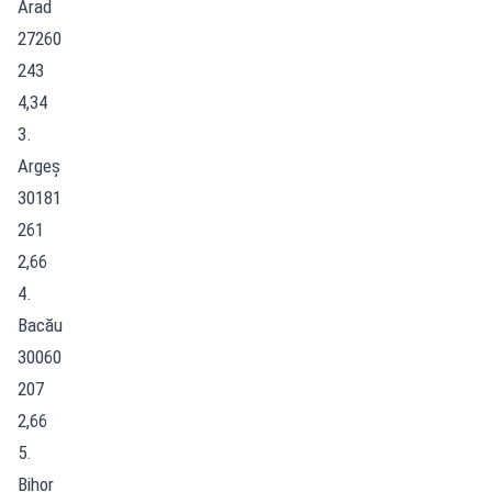
Arad
27260
243
4,34
3.
Argeș
30181
261
2,66
4.
Bacău
30060
207
2,66
5.
Bihor