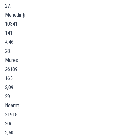
27.
Mehedinți
10341
141
4,46
28.
Mureș
26189
165
2,09
29.
Neamț
21918
206
2,50