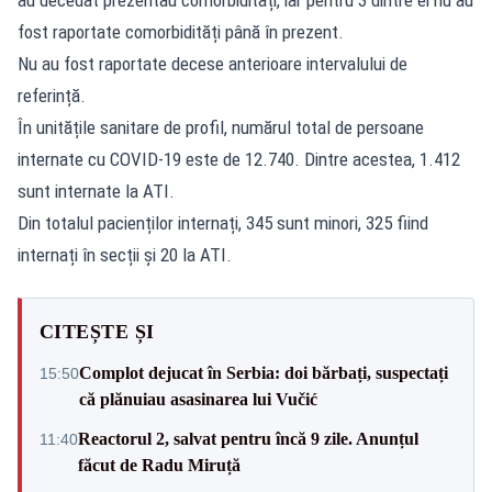
fost raportate comorbidități până în prezent.
Nu au fost raportate decese anterioare intervalului de
referință.
În unitățile sanitare de profil, numărul total de persoane
internate cu COVID-19 este de 12.740. Dintre acestea, 1.412
sunt internate la ATI.
Din totalul pacienților internați, 345 sunt minori, 325 fiind
internați în secții și 20 la ATI.
CITEȘTE ȘI
Complot dejucat în Serbia: doi bărbați, suspectați
15:50
că plănuiau asasinarea lui Vučić
Reactorul 2, salvat pentru încă 9 zile. Anunțul
11:40
făcut de Radu Miruță