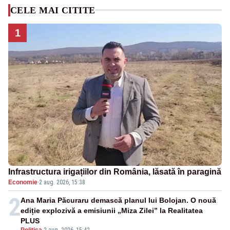
CELE MAI CITITE
1
Infrastructura irigațiilor din România, lăsată în paragină
Economie
·
2 aug. 2026, 15:38
2
Ana Maria Păcuraru demască planul lui Bolojan. O nouă
ediție explozivă a emisiunii „Miza Zilei” la Realitatea
PLUS