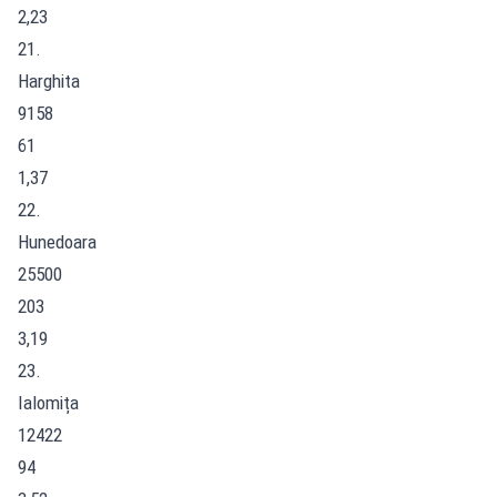
2,23
21.
Harghita
9158
61
1,37
22.
Hunedoara
25500
203
3,19
23.
Ialomița
12422
94