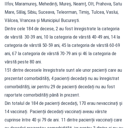
Ilfov, Maramureș, Mehedinți, Mureș, Neamț, Olt, Prahova, Satu
Mare, Sălaj, Sibiu, Suceava, Teleorman, Timiș, Tulcea, Vaslui,
Vâlcea, Vrancea și Municipiul București.
Dintre cele 184 de decese, 2 au fost înregistrate la categoria
de vârstă 30-39 ani, 10 la categoria de vârstă 40-49 ani, 14 la
categoria de vârstă 50-59 ani, 45 la categoria de vârstă 60-69
ani, 67 la categoria de vârstă 70-79 ani și 46 la categoria de
vârstă peste 80 ani.
151 dintre decesele înregistrate sunt ale unor pacienți care au
prezentat comorbidități, 4 pacienți decedați nu au înregistrat
comorbidități, iar pentru 29 de pacienți decedați nu au fost
raportate comorbidități până în prezent.
Din totalul de 184 de pacienți decedați, 170 erau nevaccinați și
14 vaccinați. Pacienții decedați vaccinați aveau vârste
cuprinse între 40 și 79 de ani. 11 dintre pacienții vaccinați care
au decedat prezentau comorbidități, iar pentru 3 dintre ei nu au