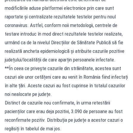
modificările aduse platformei electronice prin care sunt
raportate și centralizate rezultatele testelor pentru noul
coronavirus. Astfel, conform noii metodologii, centrele de
testare introduc în mod direct rezultatele testelor realizate,
urmând ca de la nivelul Direcțiilor de Sănătate Publică să fie
realizată ancheta epidemiologică și atribuite cazurile pozitive
județului/localității de care aparțin persoanele infectate.
**În ceea ce privește cazurile din străinătate, acestea sunt
cazuri ale unor cetățeni care au venit în România fiind infectați
în alte țări. Aceste cazuri au fost cuprinse în totalul cazurilor
noi nealocate pe județe.
Distinct de cazurile nou confirmate, în urma retestării
pacienților care erau deja pozitivi, 3.090 de persoane au fost
reconfirmate pozitiv. Distribuția pe județe a acestor cazuri o
regăsiți în tabelul de mai jos.