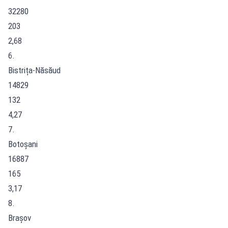
32280
203
2,68
6.
Bistrița-Năsăud
14829
132
4,27
7.
Botoșani
16887
165
3,17
8.
Brașov