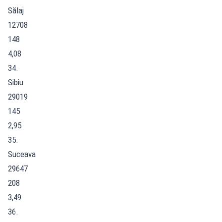
Sălaj
12708
148
4,08
34.
Sibiu
29019
145
2,95
35.
Suceava
29647
208
3,49
36.