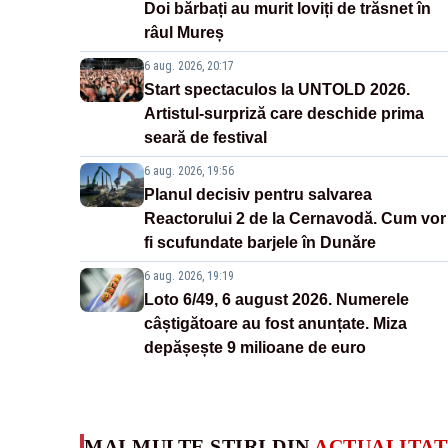
Doi bărbați au murit loviți de trăsnet în
râul Mureș
6 aug. 2026, 20:17
Start spectaculos la UNTOLD 2026.
Artistul-surpriză care deschide prima
seară de festival
6 aug. 2026, 19:56
Planul decisiv pentru salvarea
Reactorului 2 de la Cernavodă. Cum vor
fi scufundate barjele în Dunăre
6 aug. 2026, 19:19
Loto 6/49, 6 august 2026. Numerele
câștigătoare au fost anunțate. Miza
depășește 9 milioane de euro
MAI MULTE ȘTIRI DIN
ACTUALITAT