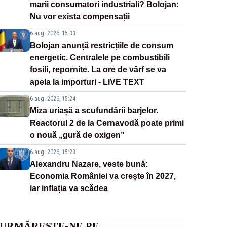
marii consumatori industriali? Bolojan:
Nu vor exista compensații
6 aug. 2026, 15:33
Bolojan anunță restricțiile de consum
energetic. Centralele pe combustibili
fosili, repornite. La ore de vârf se va
apela la importuri - LIVE TEXT
6 aug. 2026, 15:24
Miza uriașă a scufundării barjelor.
Reactorul 2 de la Cernavodă poate primi
o nouă „gură de oxigen”
6 aug. 2026, 15:23
Alexandru Nazare, veste bună:
Economia României va crește în 2027,
iar inflația va scădea
URMĂREȘTE-NE PE