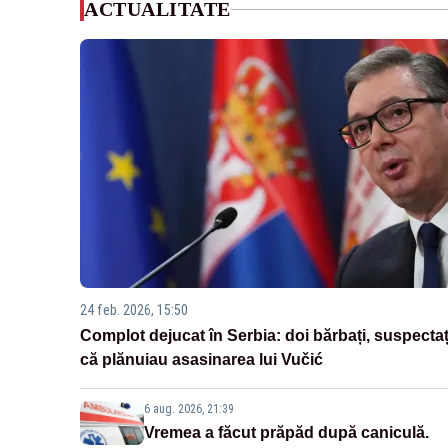
ACTUALITATE
24 feb. 2026, 15:50
Complot dejucat în Serbia: doi bărbați, suspectaț
că plănuiau asasinarea lui Vučić
6 aug. 2026, 21:39
Vremea a făcut prăpăd după caniculă.