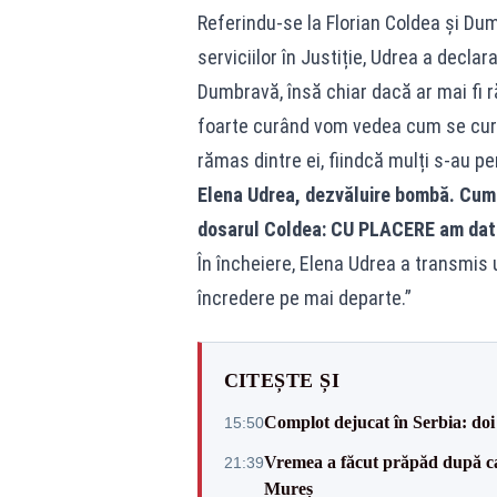
Referindu-se la Florian Coldea și Du
serviciilor în Justiție, Udrea a decla
Dumbravă, însă chiar dacă ar mai fi ră
foarte curând vom vedea cum se curăț
rămas dintre ei, fiindcă mulți s-au pe
Elena Udrea, dezvăluire bombă. Cum a
dosarul Coldea: CU PLACERE am dat d
În încheiere, Elena Udrea a transmis
încredere pe mai departe.”
CITEȘTE ȘI
Complot dejucat în Serbia: doi 
15:50
Vremea a făcut prăpăd după cani
21:39
Mureș