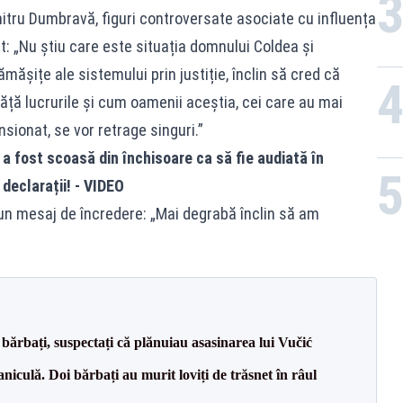
mitru Dumbravă, figuri controversate asociate cu influența
rat: „Nu știu care este situația domnului Coldea și
mășițe ale sistemului prin justiție, înclin să cred că
ă lucrurile și cum oamenii aceștia, cei care au mai
nsionat, se vor retrage singuri.”
 fost scoasă din închisoare ca să fie audiată în
eclarații! - VIDEO
 un mesaj de încredere: „Mai degrabă înclin să am
bărbați, suspectați că plănuiau asasinarea lui Vučić
culă. Doi bărbați au murit loviți de trăsnet în râul