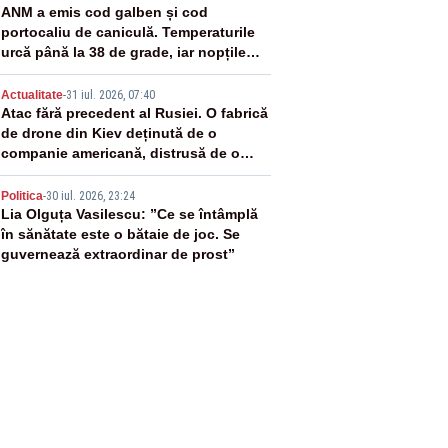
3
ANM a emis cod galben și cod
portocaliu de caniculă. Temperaturile
urcă până la 38 de grade, iar nopțile
devin tropicale
4
Actualitate
-
31 iul. 2026, 07:40
Atac fără precedent al Rusiei. O fabrică
de drone din Kiev deținută de o
companie americană, distrusă de o
rachetă rusească
5
Politica
-
30 iul. 2026, 23:24
Lia Olguța Vasilescu: ”Ce se întâmplă
în sănătate este o bătaie de joc. Se
guvernează extraordinar de prost”