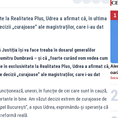
CE
1
ate la Realitatea Plus, Udrea a afirmat că, în ultima
cizii „curajoase” ale magistraților, care i-au dat
Justiția își va face treaba în dosarul generalilor
i Dumitru Dumbravă – și că „foarte curând vom vedea cum
ie în exclusivitate la Realitatea Plus, Udrea a afirmat că,
Aler
oar
e decizii „curajoase” ale magistraților, care i-au dat
Socia
Euro
la s
uncționează, uneori, în funcție de cei care sunt în cauză,
rtante în bine. Am văzut decizii extrem de curajoase de
 Apel București”, a spus Udrea, exprimându-și speranța că
 reformă reală.