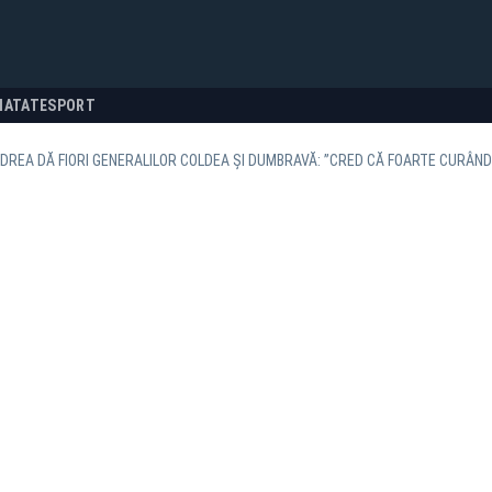
NATATE
SPORT
DREA DĂ FIORI GENERALILOR COLDEA ȘI DUMBRAVĂ: ”CRED CĂ FOARTE CURÂN