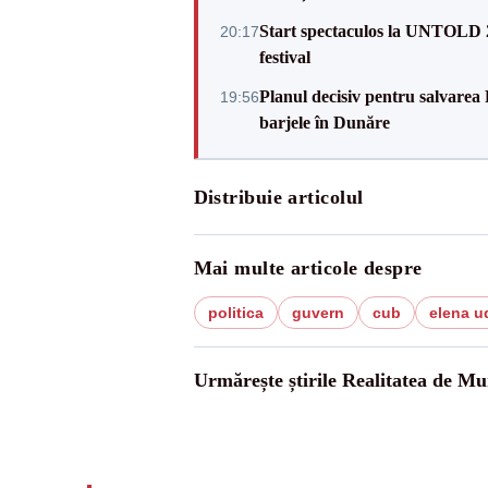
Start spectaculos la UNTOLD 20
20:17
festival
Planul decisiv pentru salvarea
19:56
barjele în Dunăre
Distribuie articolul
Mai multe articole despre
politica
guvern
cub
elena u
Urmărește știrile Realitatea de Mu