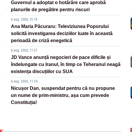
Guvernul a adoptat o hotărâre care aprobă
planurile de pregătire pentru riscuri
6 aug. 2026, 15:18
Ana Maria Păcuraru: Televiziunea Poporului
solicită investigarea deciziilor luate în această
perioadă de criză enegetică
6 aug. 2026, 11:27
JD Vance anunță negocieri de pace dificile și
îndelungate cu Iranul, în timp ce Teheranul neagă
existența discuțiilor cu SUA
6 aug. 2026, 11:24
Nicușor Dan, suspendat pentru că nu propune
un nume de prim-ministru, așa cum prevede
Constituția!
E