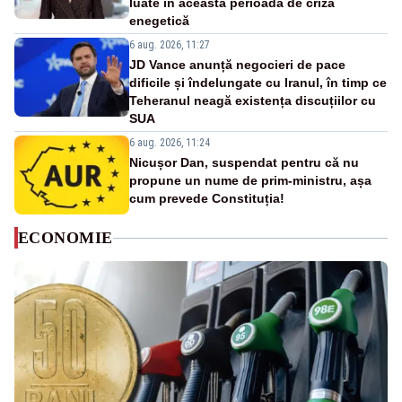
luate în această perioadă de criză
enegetică
6 aug. 2026, 11:27
JD Vance anunță negocieri de pace
dificile și îndelungate cu Iranul, în timp ce
Teheranul neagă existența discuțiilor cu
SUA
6 aug. 2026, 11:24
Nicușor Dan, suspendat pentru că nu
propune un nume de prim-ministru, așa
cum prevede Constituția!
ECONOMIE