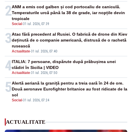
2
ANM a emis cod galben și cod portocaliu de caniculă.
Temperaturile urcă până la 38 de grade, iar nopțile devin
tropicale
Social
-
31 iul. 2026, 07:39
3
Atac fără precedent al Rusiei. O fabrică de drone din Kiev
deținută de o companie americană, distrusă de o rachetă
rusească
Actualitate
-
31 iul. 2026, 07:40
4
ITALIA: 7 persoane, dispărute după prăbușirea unei
clădiri în Sicilia | VIDEO
Actualitate
-
31 iul. 2026, 07:50
5
Alertă aeriană la graniță pentru a treia oară în 24 de ore.
Două aeronave Eurofighter britanice au fost ridicate de la
sol
Social
-
31 iul. 2026, 07:24
ACTUALITATE