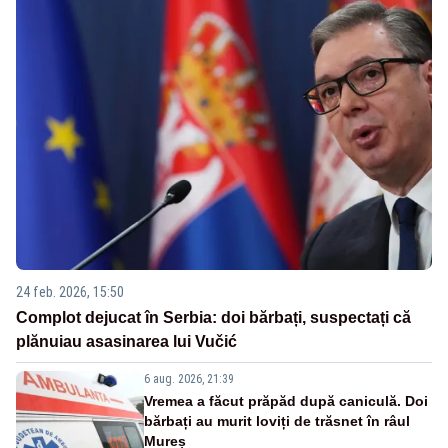
24 feb. 2026, 15:50
Complot dejucat în Serbia: doi bărbați, suspectați că
plănuiau asasinarea lui Vučić
6 aug. 2026, 21:39
Vremea a făcut prăpăd după caniculă. Doi
bărbați au murit loviți de trăsnet în râul
Mureș