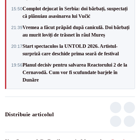
Complot dejucat în Serbia: doi bărbați, suspectați
15:50
că plănuiau asasinarea lui Vučić
Vremea a făcut prăpăd după caniculă. Doi bărbați
21:39
au murit loviți de trăsnet în râul Mureș
Start spectaculos la UNTOLD 2026. Artistul-
20:17
surpriză care deschide prima seară de festival
Planul decisiv pentru salvarea Reactorului 2 de la
19:56
Cernavodă. Cum vor fi scufundate barjele în
Dunăre
Distribuie articolul