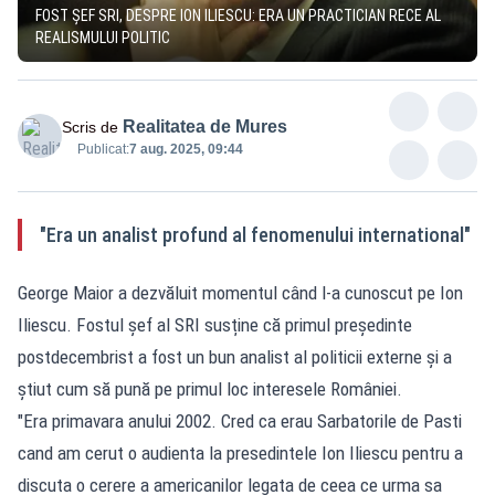
FOST ȘEF SRI, DESPRE ION ILIESCU: ERA UN PRACTICIAN RECE AL
REALISMULUI POLITIC
Realitatea de Mures
Scris de
Publicat:
7 aug. 2025, 09:44
"Era un analist profund al fenomenului international"
George Maior a dezvăluit momentul când l-a cunoscut pe Ion
Iliescu. Fostul șef al SRI susține că primul președinte
postdecembrist a fost un bun analist al politicii externe și a
știut cum să pună pe primul loc interesele României.
"Era primavara anului 2002. Cred ca erau Sarbatorile de Pasti
cand am cerut o audienta la presedintele Ion Iliescu pentru a
discuta o cerere a americanilor legata de ceea ce urma sa