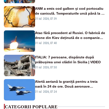
ANM a emis cod galben și cod portocaliu
de caniculă. Temperaturile urcă până la 38
de grade, iar nopțile devin tropicale
31 iul. 2026, 07:39
Atac fără precedent al Rusiei. O fabrică de
drone din Kiev deținută de o companie
americană, distrusă de o rachetă
31 iul. 2026, 07:40
rusească
ITALIA: 7 persoane, dispărute după
prăbușirea unei clădiri în Sicilia | VIDEO
31 iul. 2026, 07:50
Alertă aeriană la graniță pentru a treia
oară în 24 de ore. Două aeronave
Eurofighter britanice au fost ridicate de la
31 iul. 2026, 07:24
sol
CATEGORII POPULARE