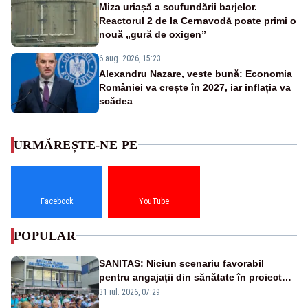
Miza uriașă a scufundării barjelor.
Reactorul 2 de la Cernavodă poate primi o
nouă „gură de oxigen”
6 aug. 2026, 15:23
Alexandru Nazare, veste bună: Economia
României va crește în 2027, iar inflația va
scădea
URMĂREȘTE-NE PE
Facebook
YouTube
POPULAR
SANITAS: Niciun scenariu favorabil
pentru angajații din sănătate în proiectul
Legii salarizării
31 iul. 2026, 07:29