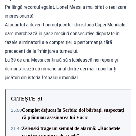
Pe lângă recordul egalat, Lionel Messi a mai bifat o realizare
impresionantă.
Atacantul a devenit primul jucător din istoria Cupei Mondiale
care marchează în șase meciuri consecutive disputate în
fazele eliminatorii ale competiției, o performanță fără
precedent de la înființarea turneului.
La 39 de ani, Messi continuă să stabilească noi repere și
demonstrează că rămâne unul dintre cei mai importanți
jucători din istoria fotbalului mondial.
CITEȘTE ȘI
Complot dejucat în Serbia: doi bărbați, suspectați
15:50
că plănuiau asasinarea lui Vučić
Zelenski trage un semnal de alarmă: „Rachetele
21:42
voastre ar putea salva vieți”