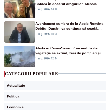
Coldea în dosarul drogurilor. Alessia
Păcuraru explică decizia magistraților
1 aug. 2026, 14:39
Avertisment sumbru de la Apele Române:
Debitul Dunării va continua să scadă.
Cernavodă s-ar putea închide în 4 zile
1 aug. 2026, 18:08
Alertă în Caraș-Severin: incendiile de
vegetație se extind, zeci de pompieri și
silvicultori se luptă cu flăcările - VIDEO
1 aug. 2026, 12:44
CATEGORII POPULARE
Actualitate
Politica
Economie