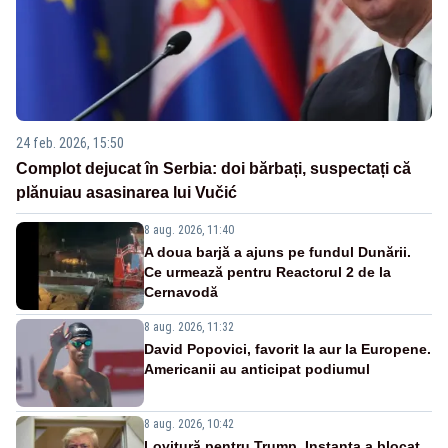
24 feb. 2026, 15:50
Complot dejucat în Serbia: doi bărbați, suspectați că
plănuiau asasinarea lui Vučić
8 aug. 2026, 11:40
A doua barjă a ajuns pe fundul Dunării.
Ce urmează pentru Reactorul 2 de la
Cernavodă
8 aug. 2026, 11:32
David Popovici, favorit la aur la Europene.
Americanii au anticipat podiumul
8 aug. 2026, 10:42
Lovitură pentru Trump. Instanța a blocat