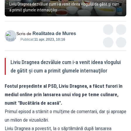
Liviu Dragnea dezvăluie cum i-a venit ideea vlogului de gătit şi cum
a primit glumele internauţilor
Realitatea de Mures
Scris de
Publicat:
11 apr. 2023, 10:16
Liviu Dragnea dezvăluie cum i-a venit ideea vlogului
de gătit şi cum a primit glumele internauţilor
Fostul preşedinte al PSD, Liviu Dragnea, a făcut furori în
mediul online prin lansarea unui vlog pe teme culinare,
numit "Bucătăria de acasă".
Primul episod a stârnit o mulţime de comentarii, dar şi aproape
un milion de vizualizări.
Liviu Dragnea a povestit, la o săptămână după lansarea