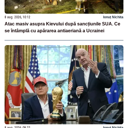
8 aug. 2026, 10:12
Ionuț Nichita
Atac masiv asupra Kievului după sancțiunile SUA. Ce
se întâmplă cu apărarea antiaeriană a Ucrainei
8 aug. 2026, 09:22
Ionuț Nichita