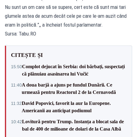
Nu sunt un om care să se supere, cert este că sunt mai tari
glumele astea de acum decât cele pe care le-am auzit când
eram în politică.”,, a încheiat fostul parlamentar.
Sursa: Tabu.RO
CITEȘTE ȘI
Complot dejucat în Serbia: doi bărbați, suspectați
15:50
că plănuiau asasinarea lui Vučić
A doua barjă a ajuns pe fundul Dunării. Ce
11:40
urmează pentru Reactorul 2 de la Cernavodă
David Popovici, favorit la aur la Europene.
11:32
Americanii au anticipat podiumul
Lovitură pentru Trump. Instanța a blocat sala de
10:42
bal de 400 de milioane de dolari de la Casa Albă