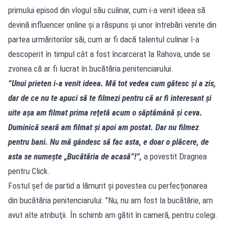
primului episod din vlogul său culinar, cum i-a venit ideea să
devină influencer online şi a răspuns şi unor întrebări venite din
partea urmăritorilor săi, cum ar fi dacă talentul culinar l-a
descoperit în timpul cât a fost încarcerat la Rahova, unde se
zvonea că ar fi lucrat în bucătăria penitenciarului.
”Unui prieten i-a venit ideea. Mă tot vedea cum gătesc şi a zis,
dar de ce nu te apuci să te filmezi pentru că ar fi interesant şi
uite aşa am filmat prima reţetă acum o săptămână şi ceva.
Duminică seară am filmat şi apoi am postat. Dar nu filmez
pentru bani. Nu mă gândesc să fac asta, e doar o plăcere, de
asta se numeşte „Bucătăria de acasă”!”,
a povestit Dragnea
pentru Click.
Fostul șef de partid a lămurit și povestea cu perfecționarea
din bucătăria penitenciarului: ”Nu, nu am fost la bucătărie, am
avut alte atribuţii. În schimb am gătit în cameră, pentru colegi.