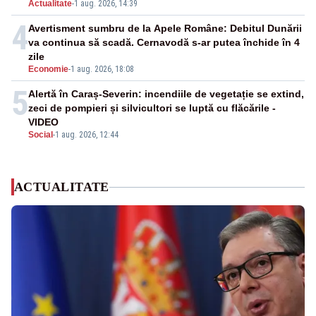
Actualitate
-
1 aug. 2026, 14:39
4
Avertisment sumbru de la Apele Române: Debitul Dunării
va continua să scadă. Cernavodă s-ar putea închide în 4
zile
Economie
-
1 aug. 2026, 18:08
5
Alertă în Caraș-Severin: incendiile de vegetație se extind,
zeci de pompieri și silvicultori se luptă cu flăcările -
VIDEO
Social
-
1 aug. 2026, 12:44
ACTUALITATE