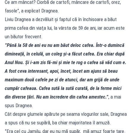
Ce am mâncat? Ciorbă de cartofi, mâncare de cartofi, orez,
fasole”, a explicat Dragnea.
Liviu Dragnea a dezvăluit şi faptul că în închisoare a băut
prima cafea din viaţa lui, la vârsta de 59 de ani, iar acum este
un băutor frecvent.
”Până la 58 de ani eu nu am băut deloc cafea. Într-o dumincă
dimineaţă, în celulă, un coleg şi-a făcut cafea. Era chiar după
Anul Nou. Şi i-am zis fă-mi şi mie te rog o cafea să văd cum e.
A fost ceva interesant, apoi, încet, încet am ajuns să beau
maximum două cafele pe zi de atunci, dar am grijă de unde
cumpăr cafeaua. Cafea sută la sută curată, de la ferme mici
din diverse ţări. Nu am încredere din cafea amestec.”
, a mai
spus Dragnea.
Cât despre glumele apărute pe seama vlogurilor sale, Dragnea
a spus că nu se supără, ba chiar majoritatea îl amuză.
”Era cel cu Jamilu, dar eu nu mă supăr, mă amuz foarte tare.