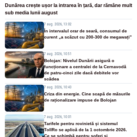
Dunărea crește ușor la intrarea în țară, dar rămâne mult
sub media lunii august
7 aug. 2026, 13:02
În intervalul orar de seară, consumul de
curent „a scăzut cu 200-300 de megawați”
7 aug. 2026, 10:51
Bolojan: Nivelul Dunării asigură o
funcționare a centralei de la Cernavodă
de patru-cinci zile dacă debitele vor
scădea
7 aug. 2026, 10:43
Criza din energie. Cine scapă de măsurile
de raționalizare impuse de Bolojan
7 aug. 2026, 10:01
Tarifele pentru rovinietă și sistemul
TollRo se aplică de la 1 octombrie 2026.
Ce se schimbă pentru șoferi și