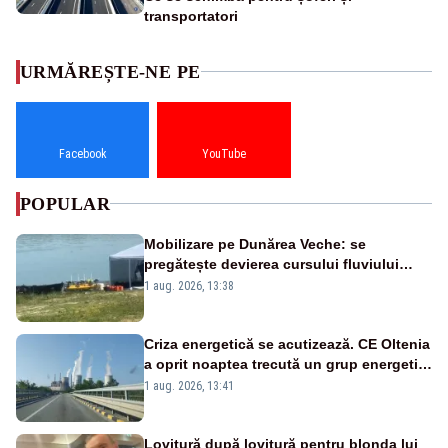
transportatori
URMĂREȘTE-NE PE
Facebook
YouTube
POPULAR
Mobilizare pe Dunărea Veche: se
pregătește devierea cursului fluviului
către Cernavodă – VIDEO
1 aug. 2026, 13:38
Criza energetică se acutizează. CE Oltenia
a oprit noaptea trecută un grup energetic
de la Rovinari
1 aug. 2026, 13:41
Lovitură după lovitură pentru blonda lui