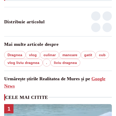
Distribuie articolul
Mai multe articole despre
Dragnea
vlog
culinar
mancare
gatit
cub
vlog liviu dragnea
.
liviu dragnea
Urmărește știrile Realitatea de Mures și pe
Google
News
CELE MAI CITITE
1