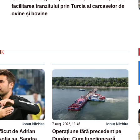
facilitarea tranzitului prin Turcia al carcaselor de
ovine și bovine
E
Ionuț Nichita
7 aug. 2026, 19:45
Ionuț Nichita
făcut de Adrian
Operațiune fără precedent pe
oția sa, Sandra.
Dunăre. Cum funcționează