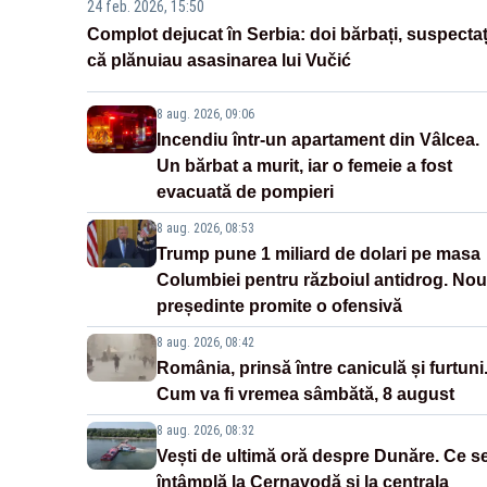
24 feb. 2026, 15:50
Complot dejucat în Serbia: doi bărbați, suspectaț
că plănuiau asasinarea lui Vučić
8 aug. 2026, 09:06
Incendiu într-un apartament din Vâlcea.
Un bărbat a murit, iar o femeie a fost
evacuată de pompieri
8 aug. 2026, 08:53
Trump pune 1 miliard de dolari pe masa
Columbiei pentru războiul antidrog. Nou
președinte promite o ofensivă
8 aug. 2026, 08:42
România, prinsă între caniculă și furtuni
Cum va fi vremea sâmbătă, 8 august
8 aug. 2026, 08:32
Vești de ultimă oră despre Dunăre. Ce s
întâmplă la Cernavodă și la centrala