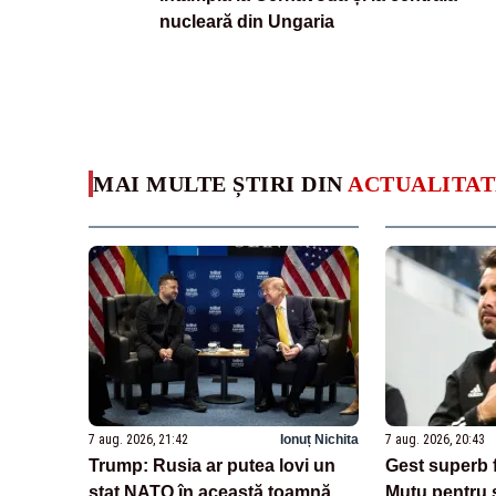
nucleară din Ungaria
MAI MULTE ȘTIRI DIN
ACTUALITAT
7 aug. 2026, 21:42
Ionuț Nichita
7 aug. 2026, 20:43
Trump: Rusia ar putea lovi un
Gest superb 
stat NATO în această toamnă.
Mutu pentru s