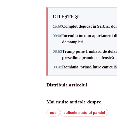
CITEȘTE ȘI
Complot dejucat în Serbia: doi 
15:50
Incendiu într-un apartament di
09:06
de pompieri
Trump pune 1 miliard de dolar
08:53
președinte promite o ofensivă
România, prinsă între caniculă
08:42
Distribuie articolul
Mai multe articole despre
cub
culisele statului paralel