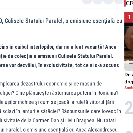
CE
1
0, Culisele Statului Paralel, o emisiune esențială cu
ins în cuibul interlopilor, dar nu a luat vacanță! Anca
ie de colecție a emisiunii Culisele Statului Paralel.
erne vor dezvălui, în exclusivitate, tot ce ni s-a ascuns
De 
dre
amploarea dezastrului economic și ce masuri de
Socia
str
aliției? Cine plănuiește răsturnarea puterii în România?
ușilor închise și cum se joacă la ruletă viitorul țării
 sclavi în lanțurile sărăciei? Răspunsurile care lovesc în
lusivitate de la Carmen Dan și Liviu Dragnea. Nu ratați
tului Paralel, o emisiune esențială cu Anca Alexandrescu.