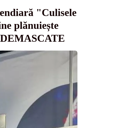
cendiară "Culisele
ine plănuiește
e, DEMASCATE