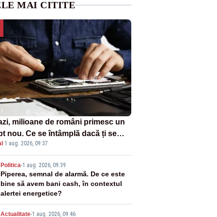
LE MAI CITITE
azi, milioane de români primesc un
pt nou. Ce se întâmplă dacă ți se
l
·
1 aug. 2026, 09:37
ică un produs
2
Politica
-
1 aug. 2026, 09:39
Piperea, semnal de alarmă. De ce este
bine să avem bani cash, în contextul
alertei energetice?
Actualitate
-
1 aug. 2026, 09:46