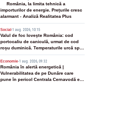
3
România, la limita tehnică a
importurilor de energie. Prețurile cresc
alarmant - Analiză Realitatea Plus
4
Social
-
1 aug. 2026, 10:15
Valul de foc lovește România: cod
portocaliu de caniculă, urmat de cod
roșu duminică. Temperaturile urcă spre
40°C
5
Economie
-
1 aug. 2026, 09:32
România în alertă energetică |
Vulnerabilitatea de pe Dunăre care
pune în pericol Centrala Cernavodă era
cunoscută de pe vremea lui Ceaușescu