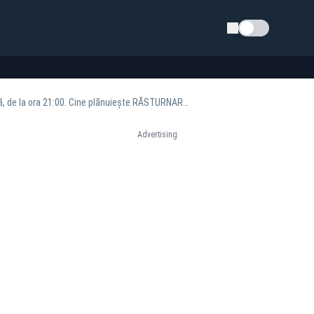
Schimba tema
Liviu Dragnea și Carmen Dan, într-o ediție incendiară "Culisele Statului Paralel", duminică, de la ora 21:00. Cine plănuiește RĂSTURNAREA PUTERII: interesele oculte, DEMASCATE
Advertising