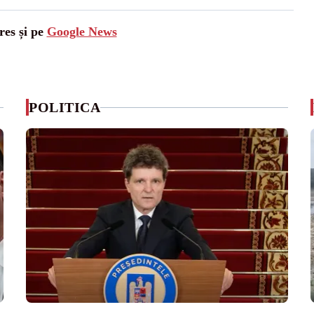
res și pe
Google News
POLITICA