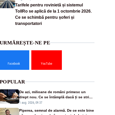
Tarifele pentru rovinietă și sistemul
TollRo se aplică de la 1 octombrie 2026.
Ce se schimbă pentru șoferi și
transportatori
URMĂREȘTE-NE PE
Facebook
YouTube
POPULAR
De azi, milioane de români primesc un
drept nou. Ce se întâmplă dacă ți se strică
un produs
1 aug. 2026, 09:37
Piperea, semnal de alarmă. De ce este bine