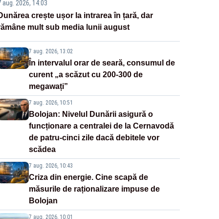
7 aug. 2026, 14:03
Dunărea crește ușor la intrarea în țară, dar
rămâne mult sub media lunii august
7 aug. 2026, 13:02
În intervalul orar de seară, consumul de
curent „a scăzut cu 200-300 de
megawați”
7 aug. 2026, 10:51
Bolojan: Nivelul Dunării asigură o
funcționare a centralei de la Cernavodă
de patru-cinci zile dacă debitele vor
scădea
7 aug. 2026, 10:43
Criza din energie. Cine scapă de
măsurile de raționalizare impuse de
Bolojan
7 aug. 2026, 10:01