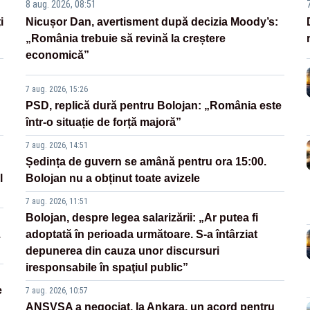
8 aug. 2026, 08:51
i
Nicușor Dan, avertisment după decizia Moody’s:
„România trebuie să revină la creștere
economică”
7 aug. 2026, 15:26
PSD, replică dură pentru Bolojan: „România este
într-o situație de forță majoră”
7 aug. 2026, 14:51
Ședința de guvern se amână pentru ora 15:00.
l
Bolojan nu a obținut toate avizele
7 aug. 2026, 11:51
Bolojan, despre legea salarizării: „Ar putea fi
.
adoptată în perioada următoare. S-a întârziat
depunerea din cauza unor discursuri
iresponsabile în spaţiul public”
e
7 aug. 2026, 10:57
ANSVSA a negociat, la Ankara, un acord pentru