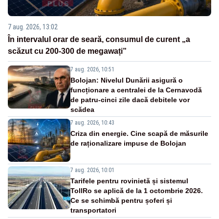
7 aug. 2026, 13:02
În intervalul orar de seară, consumul de curent „a
scăzut cu 200-300 de megawați”
7 aug. 2026, 10:51
Bolojan: Nivelul Dunării asigură o
funcționare a centralei de la Cernavodă
de patru-cinci zile dacă debitele vor
scădea
7 aug. 2026, 10:43
Criza din energie. Cine scapă de măsurile
de raționalizare impuse de Bolojan
7 aug. 2026, 10:01
Tarifele pentru rovinietă și sistemul
TollRo se aplică de la 1 octombrie 2026.
Ce se schimbă pentru șoferi și
transportatori