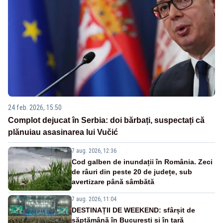
24 feb. 2026, 15:50
Complot dejucat în Serbia: doi bărbați, suspectați că
plănuiau asasinarea lui Vučić
7 aug. 2026, 12:36
Cod galben de inundații în România. Zeci
de râuri din peste 20 de județe, sub
avertizare până sâmbătă
7 aug. 2026, 11:04
DESTINAȚII DE WEEKEND: sfârșit de
săptămână în București și în țară