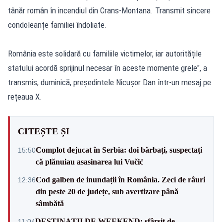
tânăr român în incendiul din Crans-Montana. Transmit sincere
condoleanțe familiei îndoliate.
România este solidară cu familiile victimelor, iar autoritățile
statului acordă sprijinul necesar în aceste momente grele", a
transmis, duminică, președintele Nicușor Dan într-un mesaj pe
rețeaua X.
CITEȘTE ȘI
Complot dejucat în Serbia: doi bărbați, suspectați
15:50
că plănuiau asasinarea lui Vučić
Cod galben de inundații în România. Zeci de râuri
12:36
din peste 20 de județe, sub avertizare până
sâmbătă
DESTINAȚII DE WEEKEND: sfârșit de
11:04