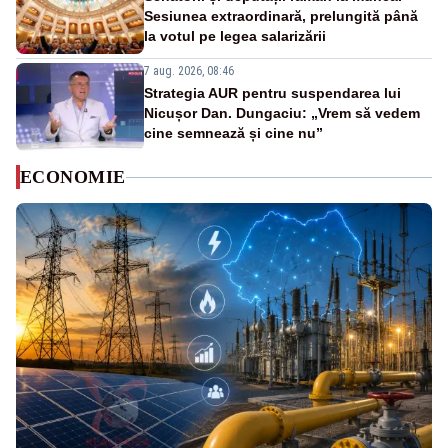
Sesiunea extraordinară, prelungită până
la votul pe legea salarizării
7 aug. 2026, 08:46
Strategia AUR pentru suspendarea lui
Nicușor Dan. Dungaciu: „Vrem să vedem
cine semnează și cine nu”
ECONOMIE