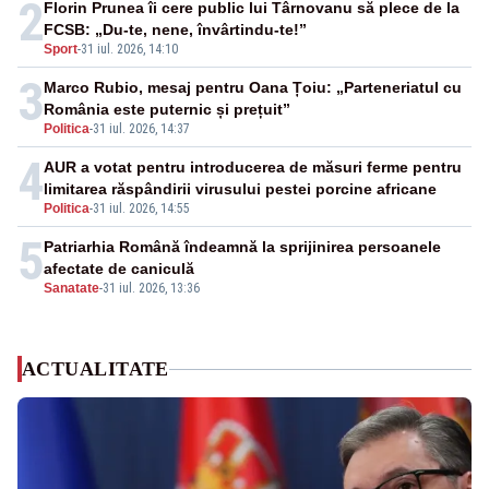
2
Florin Prunea îi cere public lui Târnovanu să plece de la
FCSB: „Du-te, nene, învârtindu-te!”
Sport
-
31 iul. 2026, 14:10
3
Marco Rubio, mesaj pentru Oana Țoiu: „Parteneriatul cu
România este puternic și prețuit”
Politica
-
31 iul. 2026, 14:37
4
AUR a votat pentru introducerea de măsuri ferme pentru
limitarea răspândirii virusului pestei porcine africane
Politica
-
31 iul. 2026, 14:55
5
Patriarhia Română îndeamnă la sprijinirea persoanele
afectate de caniculă
Sanatate
-
31 iul. 2026, 13:36
ACTUALITATE