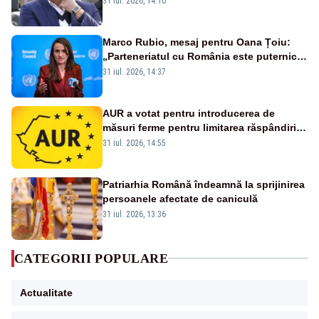
31 iul. 2026, 14:10
Marco Rubio, mesaj pentru Oana Țoiu:
„Parteneriatul cu România este puternic
și prețuit”
31 iul. 2026, 14:37
AUR a votat pentru introducerea de
măsuri ferme pentru limitarea răspândirii
virusului pestei porcine africane
31 iul. 2026, 14:55
Patriarhia Română îndeamnă la sprijinirea
persoanele afectate de caniculă
31 iul. 2026, 13:36
CATEGORII POPULARE
Actualitate