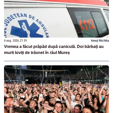
6 aug. 2026, 21:39
Ionuț Nichita
Vremea a făcut prăpăd după caniculă. Doi bărbați au
murit loviți de trăsnet în râul Mureș