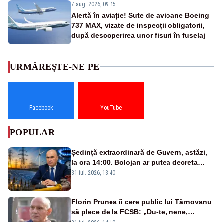
7 aug. 2026, 09:45
Alertă în aviație! Sute de avioane Boeing
737 MAX, vizate de inspecții obligatorii,
după descoperirea unor fisuri în fuselaj
URMĂREȘTE-NE PE
Facebook
YouTube
POPULAR
Ședință extraordinară de Guvern, astăzi,
la ora 14:00. Bolojan ar putea decreta
stare de urgență energetică
31 iul. 2026, 13:40
Florin Prunea îi cere public lui Târnovanu
să plece de la FCSB: „Du-te, nene,
învârtindu-te!”