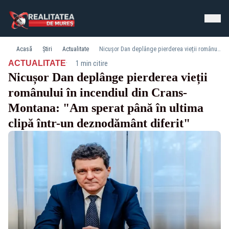
Acasă
Știri
Actualitate
Nicușor Dan deplânge pierderea vieții românului în incendiul din Crans-Montana: "Am sperat până în ultima clipă într-un deznodământ diferit"
·
ACTUALITATE
1 min citire
Nicușor Dan deplânge pierderea vieții
românului în incendiul din Crans-
Montana: "Am sperat până în ultima
clipă într-un deznodământ diferit"