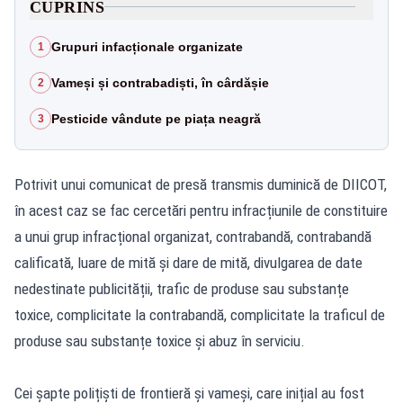
CUPRINS
Grupuri infacționale organizate
1
Vameși și contrabadiști, în cârdășie
2
Pesticide vândute pe piața neagră
3
Potrivit unui comunicat de presă transmis duminică de DIICOT,
în acest caz se fac cercetări pentru infracțiunile de constituire
a unui grup infracțional organizat, contrabandă, contrabandă
calificată, luare de mită și dare de mită, divulgarea de date
nedestinate publicității, trafic de produse sau substanțe
toxice, complicitate la contrabandă, complicitate la traficul de
produse sau substanțe toxice și abuz în serviciu.
Cei șapte polițiști de frontieră și vameși, care inițial au fost