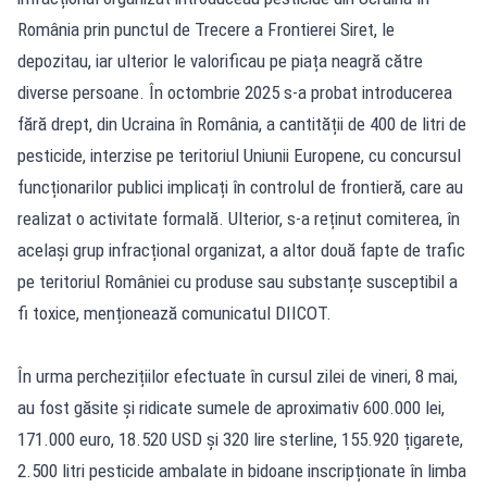
România prin punctul de Trecere a Frontierei Siret, le
depozitau, iar ulterior le valorificau pe piața neagră către
diverse persoane. În octombrie 2025 s-a probat introducerea
fără drept, din Ucraina în România, a cantității de 400 de litri de
pesticide, interzise pe teritoriul Uniunii Europene, cu concursul
funcționarilor publici implicați în controlul de frontieră, care au
realizat o activitate formală. Ulterior, s-a reținut comiterea, în
același grup infracțional organizat, a altor două fapte de trafic
pe teritoriul României cu produse sau substanțe susceptibil a
fi toxice, menționează comunicatul DIICOT.
În urma perchezițiilor efectuate în cursul zilei de vineri, 8 mai,
au fost găsite și ridicate sumele de aproximativ 600.000 lei,
171.000 euro, 18.520 USD și 320 lire sterline, 155.920 țigarete,
2.500 litri pesticide ambalate in bidoane inscripționate în limba