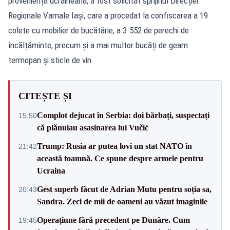
proveniență ucraineană, a fost solicitat sprijinul Direcției
Regionale Vamale Iași, care a procedat la confiscarea a 19
colete cu mobilier de bucătărie, a 3.552 de perechi de
încălțăminte, precum și a mai multor bucăți de geam
termopan și sticle de vin
CITEȘTE ȘI
Complot dejucat în Serbia: doi bărbați, suspectați
15:50
că plănuiau asasinarea lui Vučić
Trump: Rusia ar putea lovi un stat NATO în
21:42
această toamnă. Ce spune despre armele pentru
Ucraina
Gest superb făcut de Adrian Mutu pentru soția sa,
20:43
Sandra. Zeci de mii de oameni au văzut imaginile
Operațiune fără precedent pe Dunăre. Cum
19:45