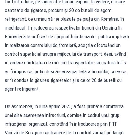
fost introduse, pe lângă alte bunuri expuse la vedere, o mare
cantitate de țigarete, precum și 20 de butelii de agent
refrigerant, ce urmau să fie plasate pe piața din România, în
mod ilegal. Introducerea respectivelor bunuri din Ucraina în
România a beneficiat de sprijinul funcționarilor publici implicați
în realizarea controlului de frontieră, aceștia efectuând un
control superficial asupra mijlocului de transport, deși, având
în vedere cantitatea de mărfuri transportată sau natura lor, s-
ar fi impus cel puțin descărcarea parțială a bunurilor, ceea ce
ar fi condus la găsirea țigaretelor și a celor 20 de butelii cu
agent refrigerant.
De asemenea, în luna aprilie 2025, a fost probată comiterea
unei alte asemenea infracțiuni, comise în cadrul unui grup
infracțional organizat, constând în introducerea prin PTF
Vicovu de Sus, prin sustragere de la control vamal, pe lângă