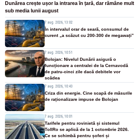
Dunărea crește ușor la intrarea în țară, dar rămâne mult
sub media lunii august
7 aug. 2026, 13:02
În intervalul orar de seară, consumul de
curent „a scăzut cu 200-300 de megawați”
7 aug. 2026, 10:51
Bolojan: Nivelul Dunării asigură o
funcționare a centralei de la Cernavodă
de patru-cinci zile dacă debitele vor
scădea
7 aug. 2026, 10:43
Criza din energie. Cine scapă de măsurile
de raționalizare impuse de Bolojan
7 aug. 2026, 10:01
Tarifele pentru rovinietă și sistemul
TollRo se aplică de la 1 octombrie 2026.
Ce se schimbă pentru șoferi și