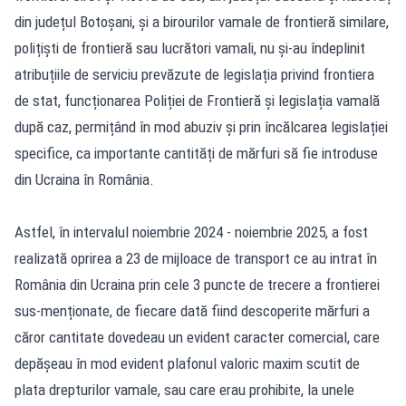
din județul Botoșani, și a birourilor vamale de frontieră similare,
polițiști de frontieră sau lucrători vamali, nu și-au îndeplinit
atribuțiile de serviciu prevăzute de legislația privind frontiera
de stat, funcționarea Poliției de Frontieră și legislația vamală
după caz, permițând în mod abuziv și prin încălcarea legislației
specifice, ca importante cantități de mărfuri să fie introduse
din Ucraina în România.
Astfel, în intervalul noiembrie 2024 - noiembrie 2025, a fost
realizată oprirea a 23 de mijloace de transport ce au intrat în
România din Ucraina prin cele 3 puncte de trecere a frontierei
sus-menționate, de fiecare dată fiind descoperite mărfuri a
căror cantitate dovedeau un evident caracter comercial, care
depășeau în mod evident plafonul valoric maxim scutit de
plata drepturilor vamale, sau care erau prohibite, la unele