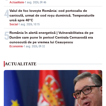
Actualitate
-
1 aug. 2026, 09:46
4
Valul de foc lovește România: cod portocaliu de
caniculă, urmat de cod roșu duminică. Temperaturile
urcă spre 40°C
Social
-
1 aug. 2026, 10:15
5
România în alertă energetică | Vulnerabilitatea de pe
Dunăre care pune în pericol Centrala Cernavodă era
cunoscută de pe vremea lui Ceaușescu
Economie
-
1 aug. 2026, 09:32
ACTUALITATE