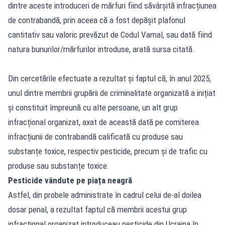
dintre aceste introduceri de mărfuri fiind săvârșită infracțiunea
de contrabandă, prin aceea că a fost depășit plafonul
cantitativ sau valoric prevăzut de Codul Vamal, sau dată fiind
natura bunurilor/mărfurilor introduse, arată sursa citată.
Din cercetările efectuate a rezultat și faptul că, în anul 2025,
unul dintre membrii grupării de criminalitate organizată a inițiat
și constituit împreună cu alte persoane, un alt grup
infracțional organizat, axat de această dată pe comiterea
infracțiunii de contrabandă calificată cu produse sau
substanțe toxice, respectiv pesticide, precum și de trafic cu
produse sau substanțe toxice.
Pesticide vândute pe piața neagră
Astfel, din probele administrate în cadrul celui de-al doilea
dosar penal, a rezultat faptul că membrii acestui grup
infracțional organizat introduceau pesticide din Ucraina în