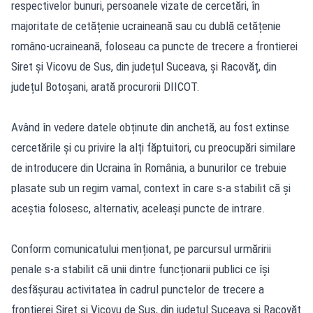
respectivelor bunuri, persoanele vizate de cercetări, în
majoritate de cetățenie ucraineană sau cu dublă cetățenie
româno-ucraineană, foloseau ca puncte de trecere a frontierei
Siret și Vicovu de Sus, din județul Suceava, și Racovăț, din
județul Botoșani, arată procurorii DIICOT.
Având în vedere datele obținute din anchetă, au fost extinse
cercetările și cu privire la alți făptuitori, cu preocupări similare
de introducere din Ucraina în România, a bunurilor ce trebuie
plasate sub un regim vamal, context în care s-a stabilit că și
aceștia folosesc, alternativ, aceleași puncte de intrare.
Conform comunicatului menționat, pe parcursul urmăririi
penale s-a stabilit că unii dintre funcționarii publici ce își
desfășurau activitatea în cadrul punctelor de trecere a
frontierei Siret și Vicovu de Sus, din județul Suceava și Racovăț