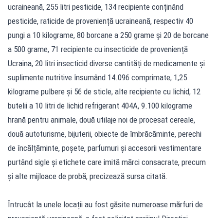
ucraineană, 255 litri pesticide, 134 recipiente conținând
pesticide, raticide de proveniență ucraineană, respectiv 40
pungi a 10 kilograme, 80 borcane a 250 grame și 20 de borcane
a 500 grame, 71 recipiente cu insecticide de proveniență
Ucraina, 20 litri insecticid diverse cantități de medicamente și
suplimente nutritive însumând 14.096 comprimate, 1,25
kilograme pulbere și 56 de sticle, alte recipiente cu lichid, 12
butelii a 10 litri de lichid refrigerant 404A, 9.100 kilograme
hrană pentru animale, două utilaje noi de procesat cereale,
două autoturisme, bijuterii, obiecte de îmbrăcăminte, perechi
de încălțăminte, poșete, parfumuri și accesorii vestimentare
purtând sigle și etichete care imită mărci consacrate, precum
și alte mijloace de probă, precizează sursa citată.
Întrucât la unele locații au fost găsite numeroase mărfuri de