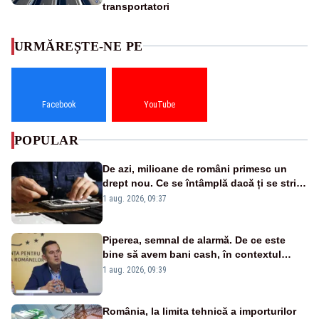
transportatori
URMĂREȘTE-NE PE
Facebook
YouTube
POPULAR
De azi, milioane de români primesc un
drept nou. Ce se întâmplă dacă ți se strică
un produs
1 aug. 2026, 09:37
Piperea, semnal de alarmă. De ce este
bine să avem bani cash, în contextul
alertei energetice?
1 aug. 2026, 09:39
România, la limita tehnică a importurilor