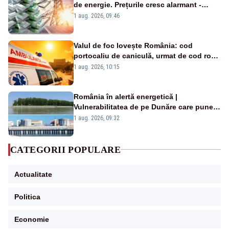
de energie. Prețurile cresc alarmant -
Analiză Realitatea Plus
1 aug. 2026, 09:46
Valul de foc lovește România: cod
portocaliu de caniculă, urmat de cod roșu
duminică. Temperaturile urcă spre 40°C
1 aug. 2026, 10:15
România în alertă energetică |
Vulnerabilitatea de pe Dunăre care pune
în pericol Centrala Cernavodă era
1 aug. 2026, 09:32
cunoscută de pe vremea lui Ceaușescu
CATEGORII POPULARE
Actualitate
Politica
Economie