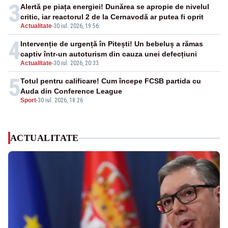
3
Alertă pe piața energiei! Dunărea se apropie de nivelul
critic, iar reactorul 2 de la Cernavodă ar putea fi oprit
Actualitate
-
30 iul. 2026, 19:56
4
Intervenție de urgență în Pitești! Un bebeluș a rămas
captiv într-un autoturism din cauza unei defecțiuni
Actualitate
-
30 iul. 2026, 20:33
5
Totul pentru calificare! Cum începe FCSB partida cu
Auda din Conference League
Sport
-
30 iul. 2026, 18:26
ACTUALITATE