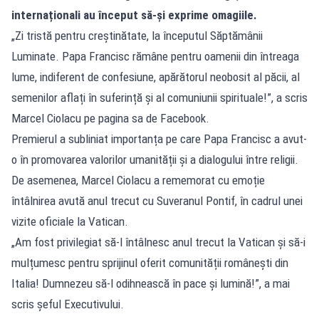
internaționali au început să-și exprime omagiile.
„Zi tristă pentru creștinătate, la începutul Săptămânii
Luminate. Papa Francisc rămâne pentru oamenii din întreaga
lume, indiferent de confesiune, apărătorul neobosit al păcii, al
semenilor aflați în suferință și al comuniunii spirituale!”, a scris
Marcel Ciolacu pe pagina sa de Facebook.
Premierul a subliniat importanța pe care Papa Francisc a avut-
o în promovarea valorilor umanității și a dialogului între religii.
De asemenea, Marcel Ciolacu a rememorat cu emoție
întâlnirea avută anul trecut cu Suveranul Pontif, în cadrul unei
vizite oficiale la Vatican.
„Am fost privilegiat să-l întâlnesc anul trecut la Vatican și să-i
mulțumesc pentru sprijinul oferit comunității românești din
Italia! Dumnezeu să-l odihnească în pace și lumină!”, a mai
scris șeful Executivului.