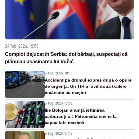
24 feb. 2026, 15:50
Complot dejucat în Serbia: doi bărbați, suspectați că
plănuiau asasinarea lui Vučić
6 aug. 2026, 18:11
Accident pe drumul expres după o oprire
de urgență. Un TIR a lovit două trailere
încărcate cu mașini
6 aug. 2026, 17:38
Ilie Bolojan anunță ieftinirea
carburanților: Petromidia revine la
capacitate maximă
6 aug. 2026, 17:17