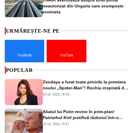
neautorizat din Ungaria care scumpește
rovinieta
URMĂREȘTE-NE PE
Facebook
YouTube
POPULAR
Zendaya a furat toate privirile la premiera
noului „Spider-Man”! Rochia inspirată de
pânza de păianjen a făcut senzație
30 iul. 2026, 18:56
Aliatul lui Putin revine în prim-plan!
Patriarhul Kiril justifică războiul într-o
nouă carte
30 iul. 2026, 19:27