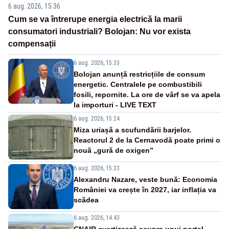
6 aug. 2026, 15:36
Cum se va întrerupe energia electrică la marii
consumatori industriali? Bolojan: Nu vor exista
compensații
6 aug. 2026, 15:33
Bolojan anunță restricțiile de consum
energetic. Centralele pe combustibili
fosili, repornite. La ore de vârf se va apela
la importuri - LIVE TEXT
6 aug. 2026, 15:24
Miza uriașă a scufundării barjelor.
Reactorul 2 de la Cernavodă poate primi o
nouă „gură de oxigen”
6 aug. 2026, 15:23
Alexandru Nazare, veste bună: Economia
României va crește în 2027, iar inflația va
scădea
6 aug. 2026, 14:43
CNAIR avertizează asupra unui portal