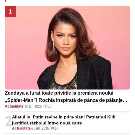
1
Zendaya a furat toate privirile la premiera noului
„Spider-Man”! Rochia inspirată de pânza de păianjen a
Actualitate
·
30 iul. 2026, 18:56
făcut senzație
2
Aliatul lui Putin revine în prim-plan! Patriarhul Kiril
justifică războiul într-o nouă carte
Actualitate
-
30 iul. 2026, 19:27