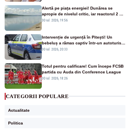
Alertă pe piața energiei! Dunărea se
apropie de nivelul critic, iar reactorul 2 de
la Cernavodă ar putea fi oprit
30 iul. 2026, 19:56
Intervenție de urgență în Pitești! Un
bebeluș a rămas captiv într-un autoturism
din cauza unei defecțiuni
30 iul. 2026, 20:33
Totul pentru calificare! Cum începe FCSB
partida cu Auda din Conference League
30 iul. 2026, 18:26
CATEGORII POPULARE
Actualitate
Politica