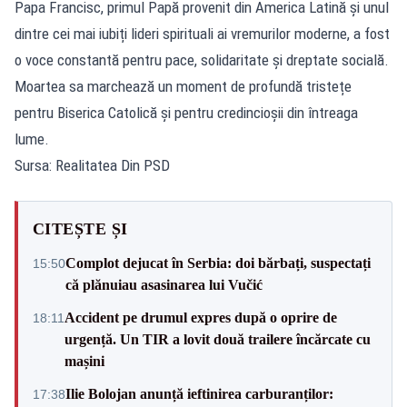
Papa Francisc, primul Papă provenit din America Latină și unul
dintre cei mai iubiți lideri spirituali ai vremurilor moderne, a fost
o voce constantă pentru pace, solidaritate și dreptate socială.
Moartea sa marchează un moment de profundă tristețe
pentru Biserica Catolică și pentru credincioșii din întreaga
lume.
Sursa: Realitatea Din PSD
CITEȘTE ȘI
Complot dejucat în Serbia: doi bărbați, suspectați
15:50
că plănuiau asasinarea lui Vučić
Accident pe drumul expres după o oprire de
18:11
urgență. Un TIR a lovit două trailere încărcate cu
mașini
Ilie Bolojan anunță ieftinirea carburanților:
17:38