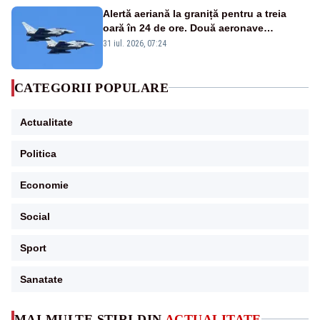
Alertă aeriană la graniță pentru a treia
oară în 24 de ore. Două aeronave
Eurofighter britanice au fost ridicate de la
31 iul. 2026, 07:24
sol
CATEGORII POPULARE
Actualitate
Politica
Economie
Social
Sport
Sanatate
MAI MULTE ȘTIRI DIN
ACTUALITATE