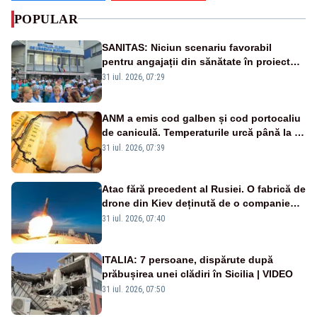
POPULAR
SANITAS: Niciun scenariu favorabil
pentru angajații din sănătate în proiectul
Legii salarizării
31 iul. 2026, 07:29
ANM a emis cod galben și cod portocaliu
de caniculă. Temperaturile urcă până la 38
de grade, iar nopțile devin tropicale
31 iul. 2026, 07:39
Atac fără precedent al Rusiei. O fabrică de
drone din Kiev deținută de o companie
americană, distrusă de o rachetă
31 iul. 2026, 07:40
rusească
ITALIA: 7 persoane, dispărute după
prăbușirea unei clădiri în Sicilia | VIDEO
31 iul. 2026, 07:50