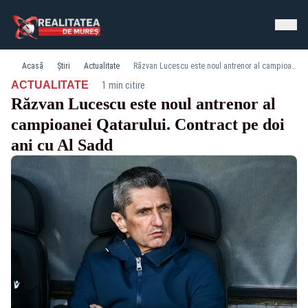
Acasă
Știri
Actualitate
Răzvan Lucescu este noul antrenor al campioanei Qatarului. Contract pe doi ani cu Al Sadd
·
ACTUALITATE
1 min citire
Răzvan Lucescu este noul antrenor al
campioanei Qatarului. Contract pe doi
ani cu Al Sadd