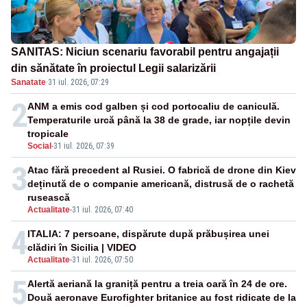
SANITAS: Niciun scenariu favorabil pentru angajații
din sănătate în proiectul Legii salarizării
Sanatate
·
31 iul. 2026, 07:29
2
ANM a emis cod galben și cod portocaliu de caniculă.
Temperaturile urcă până la 38 de grade, iar nopțile devin
tropicale
Social
-
31 iul. 2026, 07:39
3
Atac fără precedent al Rusiei. O fabrică de drone din Kiev
deținută de o companie americană, distrusă de o rachetă
rusească
Actualitate
-
31 iul. 2026, 07:40
4
ITALIA: 7 persoane, dispărute după prăbușirea unei
clădiri în Sicilia | VIDEO
Actualitate
-
31 iul. 2026, 07:50
5
Alertă aeriană la graniță pentru a treia oară în 24 de ore.
Două aeronave Eurofighter britanice au fost ridicate de la