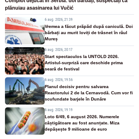
Complot dejucat în Serbia: doi bărbați, suspectați că
plănuiau asasinarea lui Vučić
6 aug. 2026, 21:39
Vremea a făcut prăpăd după caniculă. Doi
bărbați au murit loviți de trăsnet în râul
Mureș
6 aug. 2026, 20:17
Start spectaculos la UNTOLD 2026.
Artistul-surpriză care deschide prima
seară de festival
6 aug. 2026, 19:56
Planul decisiv pentru salvarea
Reactorului 2 de la Cernavodă. Cum vor fi
scufundate barjele în Dunăre
6 aug. 2026, 19:19
Loto 6/49, 6 august 2026. Numerele
câștigătoare au fost anunțate. Miza
depășește 9 milioane de euro