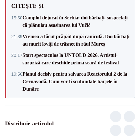
CITEȘTE ȘI
Complot dejucat în Serbia: doi bărbați, suspectați
15:50
că plănuiau asasinarea lui Vučić
Vremea a făcut prăpăd după caniculă. Doi bărbați
21:39
au murit loviți de trăsnet în râul Mureș
Start spectaculos la UNTOLD 2026. Artistul-
20:17
surpriză care deschide prima seară de festival
Planul decisiv pentru salvarea Reactorului 2 de la
19:56
Cernavodă. Cum vor fi scufundate barjele în
Dunăre
Distribuie articolul