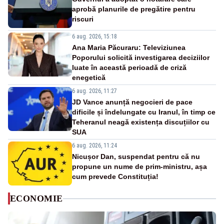
aprobă planurile de pregătire pentru
riscuri
6 aug. 2026, 15:18
Ana Maria Păcuraru: Televiziunea
Poporului solicită investigarea deciziilor
luate în această perioadă de criză
enegetică
6 aug. 2026, 11:27
JD Vance anunță negocieri de pace
dificile și îndelungate cu Iranul, în timp ce
Teheranul neagă existența discuțiilor cu
SUA
6 aug. 2026, 11:24
Nicușor Dan, suspendat pentru că nu
propune un nume de prim-ministru, așa
cum prevede Constituția!
ECONOMIE