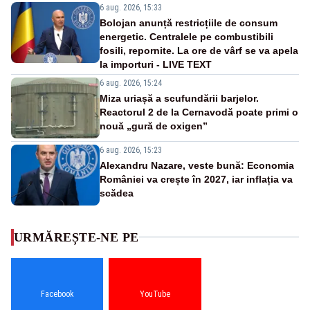
6 aug. 2026, 15:33
Bolojan anunță restricțiile de consum
energetic. Centralele pe combustibili
fosili, repornite. La ore de vârf se va apela
la importuri - LIVE TEXT
6 aug. 2026, 15:24
Miza uriașă a scufundării barjelor.
Reactorul 2 de la Cernavodă poate primi o
nouă „gură de oxigen”
6 aug. 2026, 15:23
Alexandru Nazare, veste bună: Economia
României va crește în 2027, iar inflația va
scădea
URMĂREȘTE-NE PE
Facebook
YouTube