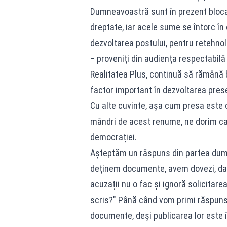
Dumneavoastră sunt în prezent blocați,
dreptate, iar acele sume se întorc în c
dezvoltarea postului, pentru retehnolo
– proveniți din audiența respectabilă
Realitatea Plus, continuă să rămână bl
factor important în dezvoltarea prese
Cu alte cuvinte, așa cum presa este 
mândri de acest renume, ne dorim ca 
democrației.
Așteptăm un răspuns din partea dumn
deținem documente, avem dovezi, dar
acuzații nu o fac și ignoră solicitare
scris?" Până când vom primi răspunsu
documente, deși publicarea lor este î