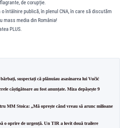
 flagrante, de corupție.
 o întâlnire publică, în plenul CNA, în care să discutăm
ru mass media din România!
tatea PLUS.
bărbați, suspectați că plănuiau asasinarea lui Vučić
rele câștigătoare au fost anunțate. Miza depășește 9
entru MM Stoica: „Mă oprește când vreau să arunc milioane
 o oprire de urgență. Un TIR a lovit două trailere