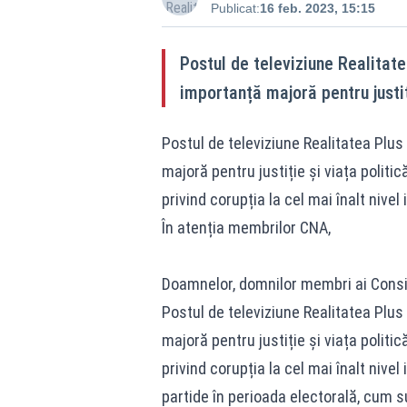
Publicat:
16 feb. 2023, 15:15
Postul de televiziune Realitat
importanță majoră pentru justiț
Postul de televiziune Realitatea Plu
majoră pentru justiție și viața polit
privind corupția la cel mai înalt nivel 
În atenția membrilor CNA,
Doamnelor, domnilor membri ai Consili
Postul de televiziune Realitatea Plu
majoră pentru justiție și viața polit
privind corupția la cel mai înalt nivel
partide în perioada electorală, cum s