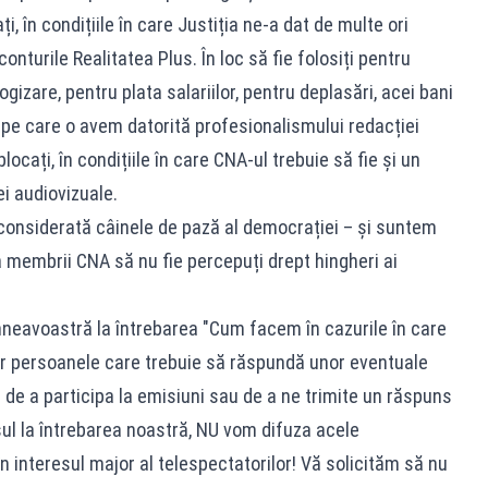
 în condițiile în care Justiția ne-a dat de multe ori
onturile Realitatea Plus. În loc să fie folosiți pentru
gizare, pentru plata salariilor, pentru deplasări, acei bani
 pe care o avem datorită profesionalismului redacției
ocați, în condițiile în care CNA-ul trebuie să fie și un
i audiovizuale.
considerată câinele de pază al democrației – și suntem
membrii CNA să nu fie percepuți drept hingheri ai
eavoastră la întrebarea "Cum facem în cazurile în care
 persoanele care trebuie să răspundă unor eventuale
a de a participa la emisiuni sau de a ne trimite un răspuns
l la întrebarea noastră, NU vom difuza acele
n interesul major al telespectatorilor! Vă solicităm să nu