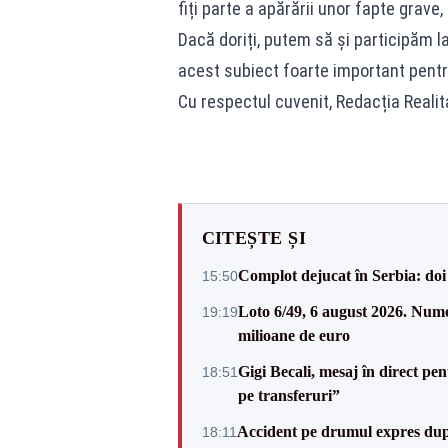
fiți parte a apărării unor fapte grave,
Dacă doriți, putem să și participăm la
acest subiect foarte important pent
Cu respectul cuvenit, Redacția Reali
CITEȘTE ȘI
Complot dejucat în Serbia: doi 
15:50
Loto 6/49, 6 august 2026. Nume
19:19
milioane de euro
Gigi Becali, mesaj în direct p
18:51
pe transferuri”
Accident pe drumul expres după
18:11