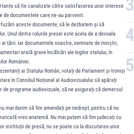
tante să fie canalizate către satisfacerea unor interese
te de documentele care ne-au parvenit.
 difuzăm aceste documente, să le dezbatem și să
lor. Unul dintre rolurile presei este acela de a devoala
tici ai țării. Iar documentele noastre, semnate de minștri,
amentari arată grave încălcări ale legilor statului, în
ilor României.
ntanți ai Statului Român, votați de Parlament și trimiși
ntare în Consiliul Noțional al Audiovizualului să apărați
lor de programe audiovizuale, să ne asigurați că demersul
nu mai dorim să fim amendați pe nedrept, pentru că nu
aruncată vreo anatemă. Nu mai putem să fim judecați cu
or instituții de presă, nu se poate ca la discutarea unor