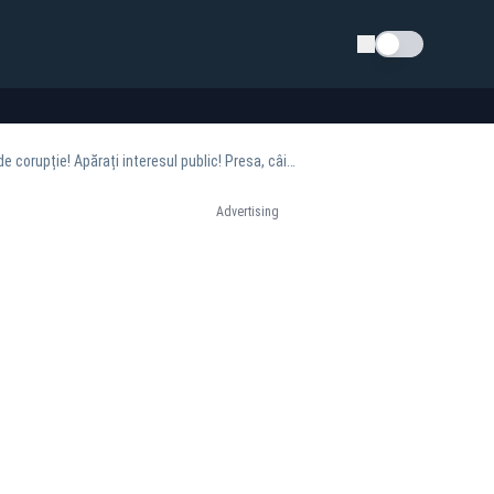
Schimba tema
Realitatea PLUS, mesaj pentru CNA: "Nu fiți parte a apărării unor fapte grave, flagrante, de corupție! Apărați interesul public! Presa, câinele de pază al democrației"
Advertising