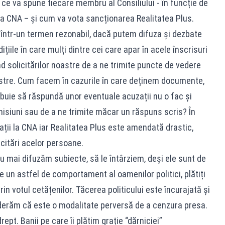
 ce va spune fiecare membru al Consiliului - în funcție de
 la CNA – și cum va vota sancționarea Realitatea Plus.
 într-un termen rezonabil, dacă putem difuza și dezbate
iile în care mulți dintre cei care apar în acele înscrisuri
d solicitărilor noastre de a ne trimite puncte de vedere
oastre. Cum facem în cazurile în care deținem documente,
buie să răspundă unor eventuale acuzații nu o fac și
emisiuni sau de a ne trimite măcar un răspuns scris? În
ii la CNA iar Realitatea Plus este amendată drastic,
citări acelor persoane.
u mai difuzăm subiecte, să le întârziem, deși ele sunt de
e un astfel de comportament al oamenilor politici, plătiți
 prin votul cetățenilor. Tăcerea politicului este încurajată și
erăm că este o modalitate perversă de a cenzura presa.
pt. Banii pe care îi plătim grație “dărniciei”