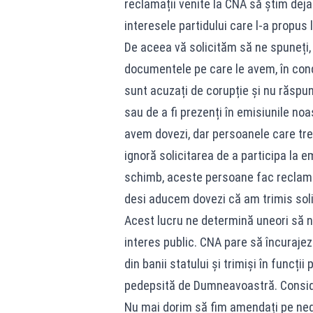
reclamații venite la CNA să știm deja
interesele partidului care l-a propus
De aceea vă solicităm să ne spuneți,
documentele pe care le avem, în condiț
sunt acuzați de corupție și nu răspun
sau de a fi prezenți în emisiunile n
avem dovezi, dar persoanele care tre
ignoră solicitarea de a participa la 
schimb, aceste persoane fac reclamaț
desi aducem dovezi că am trimis soli
Acest lucru ne determină uneori să n
interes public. CNA pare să încurajez
din banii statului și trimiși în funcții
pedepsită de Dumneavoastră. Consid
Nu mai dorim să fim amendați pe nedre