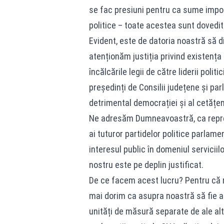
se fac presiuni pentru ca sume impor
politice – toate acestea sunt dovedi
Evident, este de datoria noastră să
atenționăm justiția privind existența 
încălcările legii de către liderii poli
președinți de Consilii județene și parl
detrimental democrației și al cetățen
Ne adresăm Dumneavoastră, ca repreze
ai tuturor partidelor politice parlame
interesul public în domeniul servicii
nostru este pe deplin justificat.
De ce facem acest lucru? Pentru că 
mai dorim ca asupra noastră să fie 
unități de măsură separate de ale alt