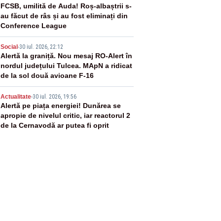
3
FCSB, umilită de Auda! Roș-albaștrii s-
au făcut de râs și au fost eliminați din
Conference League
4
Social
-
30 iul. 2026, 22:12
Alertă la graniță. Nou mesaj RO-Alert în
nordul județului Tulcea. MApN a ridicat
de la sol două avioane F-16
5
Actualitate
-
30 iul. 2026, 19:56
Alertă pe piața energiei! Dunărea se
apropie de nivelul critic, iar reactorul 2
de la Cernavodă ar putea fi oprit