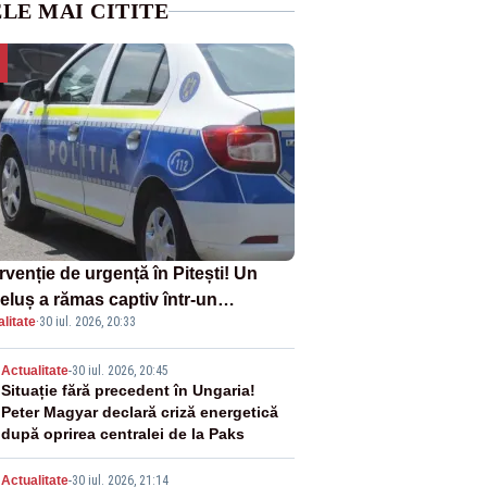
LE MAI CITITE
rvenție de urgență în Pitești! Un
eluș a rămas captiv într-un
litate
·
30 iul. 2026, 20:33
oturism din cauza unei defecțiuni
2
Actualitate
-
30 iul. 2026, 20:45
Situație fără precedent în Ungaria!
Peter Magyar declară criză energetică
după oprirea centralei de la Paks
Actualitate
-
30 iul. 2026, 21:14