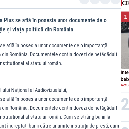
CE
1
ea Plus se află în posesia unor documente de o
ie și viața politică din România
s se află în posesia unor documente de o importanță
ică din România. Documentele conțin dovezi de netăgăduit
institutional al statului român.
Inte
beb
Actua
aut
ului Național al Audiovizualului,
s se află în posesia unor documente de o importanță
ică din România. Documentele conțin dovezi de netăgăduit
 institutional al statului român. Cum se strâng banii la
unt îndreptați banii către anumite instituții de presă, cum