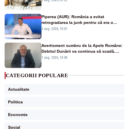
Piperea (AUR): România a evitat
retrogradarea la junk pentru că era o
catastrofă pentru bănci și fondurile de
2 aug. 2026, 10:01
pensii
Avertisment sumbru de la Apele Române:
Debitul Dunării va continua să scadă.
Cernavodă s-ar putea închide în 4 zile
1 aug. 2026, 18:08
CATEGORII POPULARE
Actualitate
Politica
Economie
Social