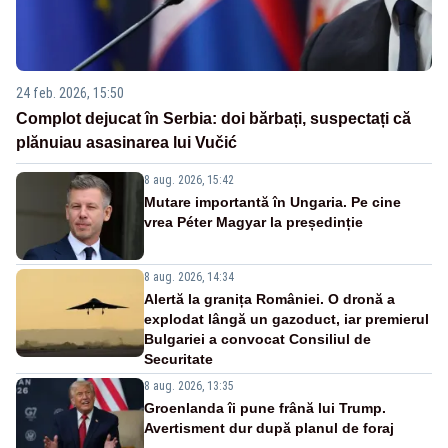
24 feb. 2026, 15:50
Complot dejucat în Serbia: doi bărbați, suspectați că
plănuiau asasinarea lui Vučić
8 aug. 2026, 15:42
Mutare importantă în Ungaria. Pe cine
vrea Péter Magyar la președinție
8 aug. 2026, 14:34
Alertă la granița României. O dronă a
explodat lângă un gazoduct, iar premierul
Bulgariei a convocat Consiliul de
Securitate
8 aug. 2026, 13:35
Groenlanda îi pune frână lui Trump.
Avertisment dur după planul de foraj