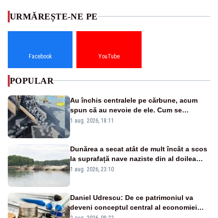
URMĂREȘTE-NE PE
Facebook
YouTube
POPULAR
Au închis centralele pe cărbune, acum
spun că au nevoie de ele. Cum se
pasează vina în plină criză energetică
1 aug. 2026, 18:11
Dunărea a secat atât de mult încât a scos
la suprafață nave naziste din al doilea
război mondial
1 aug. 2026, 23:10
Daniel Udrescu: De ce patrimoniul va
deveni conceptul central al economiei
viitoare?
2 aug. 2026, 09:22