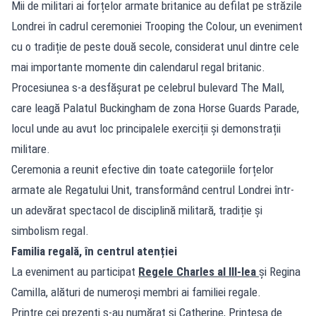
Mii de militari ai forțelor armate britanice au defilat pe străzile
Londrei în cadrul ceremoniei Trooping the Colour, un eveniment
cu o tradiție de peste două secole, considerat unul dintre cele
mai importante momente din calendarul regal britanic.
Procesiunea s-a desfășurat pe celebrul bulevard The Mall,
care leagă Palatul Buckingham de zona Horse Guards Parade,
locul unde au avut loc principalele exerciții și demonstrații
militare.
Ceremonia a reunit efective din toate categoriile forțelor
armate ale Regatului Unit, transformând centrul Londrei într-
un adevărat spectacol de disciplină militară, tradiție și
simbolism regal.
Familia regală, în centrul atenției
La eveniment au participat
Regele Charles al III-lea
și Regina
Camilla, alături de numeroși membri ai familiei regale.
Printre cei prezenți s-au numărat și Catherine, Prințesa de