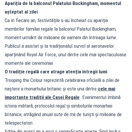
Apariția de la balconul Palatului Buckingham, momentul
așteptat al zilei
Ca în fiecare an, festivitățile s-au încheiat cu apariția
membrilor familiei regale la balconul Palatul Buckingham,
moment urmărit de milioane de oameni din întreaga lume.
Publicul a asistat și la tradiționalul survol al aeronavelor
aparținând Royal Air Force, unul dintre cele mai spectaculoase
momente ale ceremoniei.
O tradiție regală care atrage atenția întregii lumi
Trooping the Colour reprezintă celebrarea oficială a zilei de
naștere a monarhului britanic și este una dintre
cele mai
importante tradiții ale Casei Regale
. Evenimentul îmbină
istoria militară, protocolul regal și simbolurile monarhiei
britanice, atrăgând anual sute de mii de turiști și milioane de
telespectatori.
Ediția din acest an a avut o semnificație aparte, fiind încă o