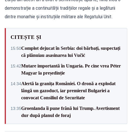
demonstrație a continuității tradițiilor regale și a legăturii
dintre monarhie și instituțiile militare ale Regatului Unit.
CITEȘTE ȘI
Complot dejucat în Serbia: doi bărbați, suspectați
15:50
că plănuiau asasinarea lui Vučić
Mutare importantă în Ungaria. Pe cine vrea Péter
15:42
Magyar la președinție
Alertă la granița României. O dronă a explodat
14:34
lângă un gazoduct, iar premierul Bulgariei a
convocat Consiliul de Securitate
Groenlanda îi pune frână lui Trump. Avertisment
13:35
dur după planul de foraj