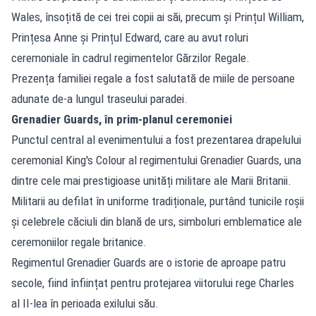
Wales, însoțită de cei trei copii ai săi, precum și Prințul William,
Prințesa Anne și Prințul Edward, care au avut roluri
ceremoniale în cadrul regimentelor Gărzilor Regale.
Prezența familiei regale a fost salutată de miile de persoane
adunate de-a lungul traseului paradei.
Grenadier Guards, în prim-planul ceremoniei
Punctul central al evenimentului a fost prezentarea drapelului
ceremonial King's Colour al regimentului Grenadier Guards, una
dintre cele mai prestigioase unități militare ale Marii Britanii.
Militarii au defilat în uniforme tradiționale, purtând tunicile roșii
și celebrele căciuli din blană de urs, simboluri emblematice ale
ceremoniilor regale britanice.
Regimentul Grenadier Guards are o istorie de aproape patru
secole, fiind înființat pentru protejarea viitorului rege Charles
al II-lea în perioada exilului său.