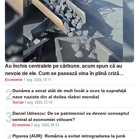
Au închis centralele pe cărbune, acum spun că au
nevoie de ele. Cum se pasează vina în plină criză
Economie
·
1 aug. 2026, 18:11
energetică
2
Dunărea a secat atât de mult încât a scos la suprafață
nave naziste din al doilea război mondial
Social
-
1 aug. 2026, 23:10
3
Daniel Udrescu: De ce patrimoniul va deveni conceptul
central al economiei viitoare?
Economie
-
2 aug. 2026, 09:22
Piperea (AUR): România a evitat retrogradarea la junk