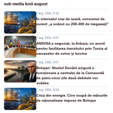
sub media lunii august
7 aug. 2026, 13:02
În intervalul orar de seară, consumul de
curent „a scăzut cu 200-300 de megawați”
7 aug. 2026, 10:57
ANSVSA a negociat, la Ankara, un acord
pentru facilitarea tranzitului prin Turcia al
carcaselor de ovine și bovine
7 aug. 2026, 10:51
Bolojan: Nivelul Dunării asigură o
funcționare a centralei de la Cernavodă
de patru-cinci zile dacă debitele vor
scădea
7 aug. 2026, 10:43
Criza din energie. Cine scapă de măsurile
de raționalizare impuse de Bolojan