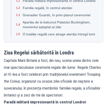
Paradă militară impresionantă în centrul Londrei
1.1
Familia regală, în centrul atenției
1.2
Grenadier Guards, în prim-planul ceremoniei
1.3
Apariția de la balconul Palatului Buckingham,
1.4
momentul așteptat al zilei
O tradiție regală care atrage atenția întregii lumi
1.5
Ziua Regelui sărbătorită în Londra
Capitala Marii Britanii a fost, din nou, scena uneia dintre cele
mai spectaculoase ceremonii regale din lume. Regele Charles
al III-lea a fost celebrat prin tradiționalul eveniment Trooping
the Colour, organizat cu ocazia zilei oficiale de naștere a
suveranului, în prezența membrilor familiei regale, a oficialilor
britanici și a zeci de mii de spectatori.
Paradă militară impresionantă în centrul Londrei