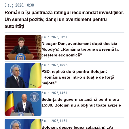
8 aug. 2026, 10:38
România își păstrează ratingul recomandat investițiilor.
Un semnal pozitiv, dar și un avertisment pentru
autorități
8 aug. 2026, 08:51
Nicușor Dan, avertisment după decizia
Moody’s: „România trebuie să revină la
creștere economică”
7 aug. 2026, 15:26
PSD, replică dură pentru Bolojan:
„România este într-o situație de forță
majoră”
7 aug. 2026, 14:51
Ședința de guvern se amână pentru ora
15:00. Bolojan nu a obținut toate avizele
7 aug. 2026, 11:51
Bolojan, despre legea salarizării: „Ar