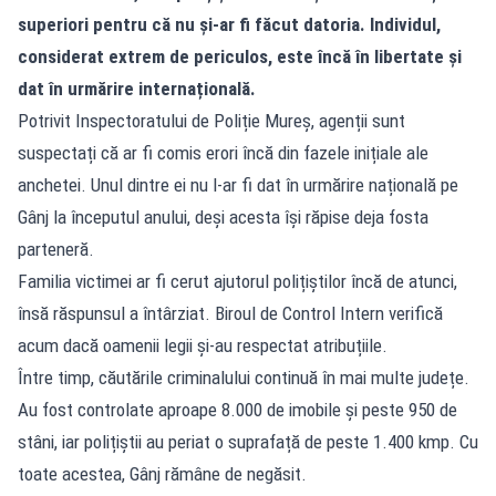
superiori pentru că nu și-ar fi făcut datoria. Individul,
considerat extrem de periculos, este încă în libertate și
dat în urmărire internațională.
Potrivit Inspectoratului de Poliție Mureș, agenții sunt
suspectați că ar fi comis erori încă din fazele inițiale ale
anchetei. Unul dintre ei nu l-ar fi dat în urmărire națională pe
Gânj la începutul anului, deși acesta își răpise deja fosta
parteneră.
Familia victimei ar fi cerut ajutorul polițiștilor încă de atunci,
însă răspunsul a întârziat. Biroul de Control Intern verifică
acum dacă oamenii legii și-au respectat atribuțiile.
Între timp, căutările criminalului continuă în mai multe județe.
Au fost controlate aproape 8.000 de imobile și peste 950 de
stâni, iar polițiștii au periat o suprafață de peste 1.400 kmp. Cu
toate acestea, Gânj rămâne de negăsit.