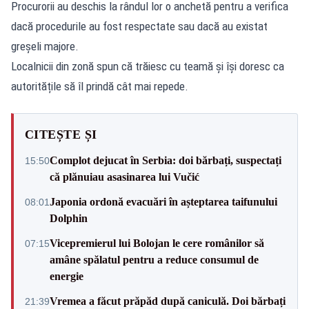
Procurorii au deschis la rândul lor o anchetă pentru a verifica
dacă procedurile au fost respectate sau dacă au existat
greșeli majore.
Localnicii din zonă spun că trăiesc cu teamă și își doresc ca
autoritățile să îl prindă cât mai repede.
CITEȘTE ȘI
Complot dejucat în Serbia: doi bărbați, suspectați
15:50
că plănuiau asasinarea lui Vučić
Japonia ordonă evacuări în așteptarea taifunului
08:01
Dolphin
Vicepremierul lui Bolojan le cere românilor să
07:15
amâne spălatul pentru a reduce consumul de
energie
Vremea a făcut prăpăd după caniculă. Doi bărbați
21:39