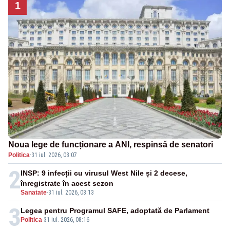
1
Noua lege de funcționare a ANI, respinsă de senatori
Politica
·
31 iul. 2026, 08:07
2
INSP: 9 infecții cu virusul West Nile și 2 decese,
înregistrate în acest sezon
Sanatate
-
31 iul. 2026, 08:13
3
Legea pentru Programul SAFE, adoptată de Parlament
Politica
-
31 iul. 2026, 08:16