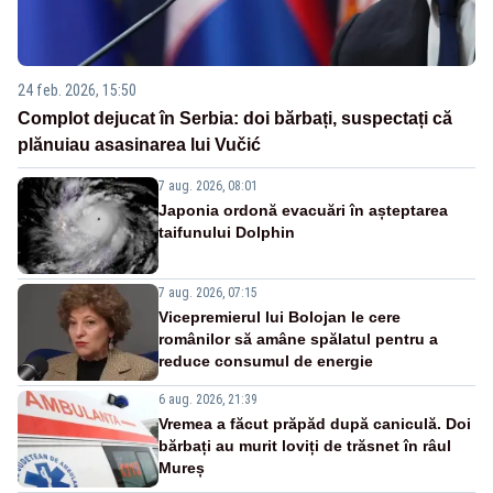
24 feb. 2026, 15:50
Complot dejucat în Serbia: doi bărbați, suspectați că
plănuiau asasinarea lui Vučić
7 aug. 2026, 08:01
Japonia ordonă evacuări în așteptarea
taifunului Dolphin
7 aug. 2026, 07:15
Vicepremierul lui Bolojan le cere
românilor să amâne spălatul pentru a
reduce consumul de energie
6 aug. 2026, 21:39
Vremea a făcut prăpăd după caniculă. Doi
bărbați au murit loviți de trăsnet în râul
Mureș