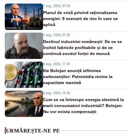
7 aug. 2026, 07:50
Planul de criză privind raționalizarea
energiei: 9 scenarii de risc în care se
aplică
7 aug. 2026, 07:45
Declinul industriei românești: De ce se
închid fabricile profitabile și de ce
continuă exodul forței de muncă
6 aug. 2026, 17:38
Ilie Bolojan anunță ieftinirea
carburanților: Petromidia revine la
capacitate maximă
6 aug. 2026, 15:36
Cum se va întrerupe energia electrică la
marii consumatori industriali? Bolojan:
Nu vor exista compensații
URMĂREȘTE-NE PE