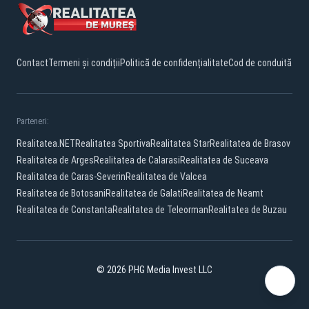
Contact
Termeni și condiții
Politică de confidențialitate
Cod de conduită
Parteneri:
Realitatea.NET
Realitatea Sportiva
Realitatea Star
Realitatea de Brasov
Realitatea de Arges
Realitatea de Calarasi
Realitatea de Suceava
Realitatea de Caras-Severin
Realitatea de Valcea
Realitatea de Botosani
Realitatea de Galati
Realitatea de Neamt
Realitatea de Constanta
Realitatea de Teleorman
Realitatea de Buzau
© 2026 PHG Media Invest LLC
Facebook
YouTube