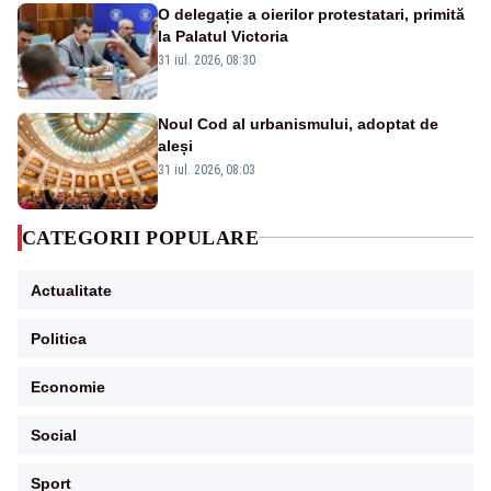
O delegație a oierilor protestatari, primită
la Palatul Victoria
31 iul. 2026, 08:30
Noul Cod al urbanismului, adoptat de
aleși
31 iul. 2026, 08:03
CATEGORII POPULARE
Actualitate
Politica
Economie
Social
Sport