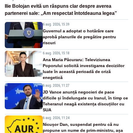
Ilie Bolojan evită un răspuns clar despre averea
partenerei sale: „Am respectat întotdeauna legea”
6 aug. 2026, 15:39
Guvernul a adoptat o hotărâre care
aprobă planurile de pregătire pentru
riscuri
6 aug. 2026, 15:18
Ana Maria Păcuraru: Televiziunea
Poporului solicită investigarea deciziilor
luate în această perioadă de criză
enegetică
6 aug. 2026, 11:27
JD Vance anunță negocieri de pace
dificile și îndelungate cu Iranul, în timp ce
Teheranul neagă existența discuțiilor cu
SUA
6 aug. 2026, 11:24
Nicușor Dan, suspendat pentru că nu
propune un nume de prim-ministru, așa