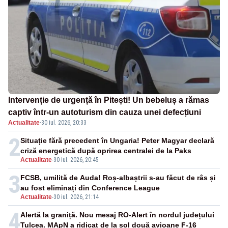
Intervenție de urgență în Pitești! Un bebeluș a rămas
captiv într-un autoturism din cauza unei defecțiuni
Actualitate
·
30 iul. 2026, 20:33
2
Situație fără precedent în Ungaria! Peter Magyar declară
criză energetică după oprirea centralei de la Paks
Actualitate
-
30 iul. 2026, 20:45
3
FCSB, umilită de Auda! Roș-albaștrii s-au făcut de râs și
au fost eliminați din Conference League
Actualitate
-
30 iul. 2026, 21:14
4
Alertă la graniță. Nou mesaj RO-Alert în nordul județului
Tulcea. MApN a ridicat de la sol două avioane F-16