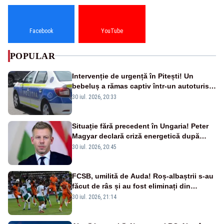
Facebook
YouTube
POPULAR
Intervenție de urgență în Pitești! Un
bebeluș a rămas captiv într-un autoturism
din cauza unei defecțiuni
30 iul. 2026, 20:33
Situație fără precedent în Ungaria! Peter
Magyar declară criză energetică după
oprirea centralei de la Paks
30 iul. 2026, 20:45
FCSB, umilită de Auda! Roș-albaștrii s-au
făcut de râs și au fost eliminați din
Conference League
30 iul. 2026, 21:14