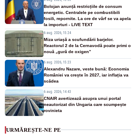
Bolojan anunță restricțiile de consum
energetic. Centralele pe combustibili
fosili, repornite. La ore de vârf se va apela
la importuri - LIVE TEXT
6 aug. 2026, 15:24
Miza uriașă a scufundării barjelor.
Reactorul 2 de la Cernavodă poate primi o
nouă „gură de oxigen”
6 aug. 2026, 15:23
Alexandru Nazare, veste bună: Economia
României va crește în 2027, iar inflația va
scădea
6 aug. 2026, 14:43
CNAIR avertizează asupra unui portal
neautorizat din Ungaria care scumpește
rovinieta
URMĂREȘTE-NE PE