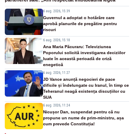
6 aug. 2026, 15:39
Guvernul a adoptat o hotărâre care
aprobă planurile de pregătire pentru
riscuri
6 aug. 2026, 15:18
Ana Maria Păcuraru: Televiziunea
Poporului solicită investigarea deciziilor
luate în această perioadă de criză
enegetică
6 aug. 2026, 11:27
JD Vance anunță negocieri de pace
dificile și îndelungate cu Iranul, în timp ce
Teheranul neagă existența discuțiilor cu
SUA
6 aug. 2026, 11:24
Nicușor Dan, suspendat pentru că nu
propune un nume de prim-ministru, așa
cum prevede Constituția!