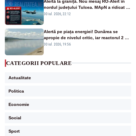
Alertă la graniță. Nou mesaj RO-Alert în
nordul județului Tulcea. MApN a ridicat de
la sol două avioane F-16
30 iul. 2026, 22:12
Alertă pe piața energiei! Dunărea se
apropie de nivelul critic, iar reactorul 2 de
la Cernavodă ar putea fi oprit
30 iul. 2026, 19:56
CATEGORII POPULARE
Actualitate
Politica
Economie
Social
Sport