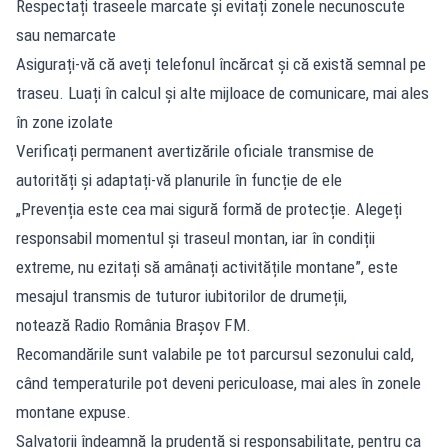
Respectați traseele marcate și evitați zonele necunoscute
sau nemarcate
Asigurați-vă că aveți telefonul încărcat și că există semnal pe
traseu. Luați în calcul și alte mijloace de comunicare, mai ales
în zone izolate
Verificați permanent avertizările oficiale transmise de
autorități și adaptați-vă planurile în funcție de ele
„Prevenția este cea mai sigură formă de protecție. Alegeți
responsabil momentul și traseul montan, iar în condiții
extreme, nu ezitați să amânați activitățile montane”, este
mesajul transmis de tuturor iubitorilor de drumeții,
notează Radio România Brașov FM.
Recomandările sunt valabile pe tot parcursul sezonului cald,
când temperaturile pot deveni periculoase, mai ales în zonele
montane expuse.
Salvatorii îndeamnă la prudență și responsabilitate, pentru ca