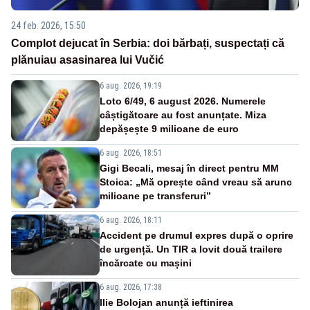
24 feb. 2026, 15:50
Complot dejucat în Serbia: doi bărbați, suspectați că
plănuiau asasinarea lui Vučić
6 aug. 2026, 19:19
Loto 6/49, 6 august 2026. Numerele
câștigătoare au fost anunțate. Miza
depășește 9 milioane de euro
6 aug. 2026, 18:51
Gigi Becali, mesaj în direct pentru MM
Stoica: „Mă oprește când vreau să arunc
milioane pe transferuri”
6 aug. 2026, 18:11
Accident pe drumul expres după o oprire
de urgență. Un TIR a lovit două trailere
încărcate cu mașini
6 aug. 2026, 17:38
Ilie Bolojan anunță ieftinirea