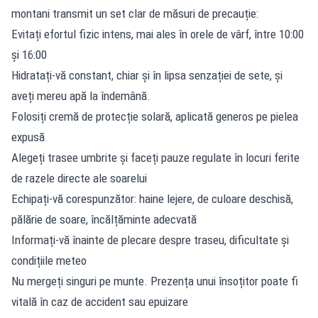
montani transmit un set clar de măsuri de precauție:
Evitați efortul fizic intens, mai ales în orele de vârf, între 10:00
și 16:00
Hidratați-vă constant, chiar și în lipsa senzației de sete, și
aveți mereu apă la îndemână.
Folosiți cremă de protecție solară, aplicată generos pe pielea
expusă
Alegeți trasee umbrite și faceți pauze regulate în locuri ferite
de razele directe ale soarelui
Echipați-vă corespunzător: haine lejere, de culoare deschisă,
pălărie de soare, încălțăminte adecvată
Informați-vă înainte de plecare despre traseu, dificultate și
condițiile meteo
Nu mergeți singuri pe munte. Prezența unui însoțitor poate fi
vitală în caz de accident sau epuizare