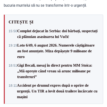
bucuria muntelui să nu se transforme într-o urgență.
CITEȘTE ȘI
Complot dejucat în Serbia: doi bărbați, suspectați
15:50
că plănuiau asasinarea lui Vučić
Loto 6/49, 6 august 2026. Numerele câștigătoare
19:19
au fost anunțate. Miza depășește 9 milioane de
euro
Gigi Becali, mesaj în direct pentru MM Stoica:
18:51
„Mă oprește când vreau să arunc milioane pe
transferuri”
Accident pe drumul expres după o oprire de
18:11
urgență. Un TIR a lovit două trailere încărcate cu
mașini