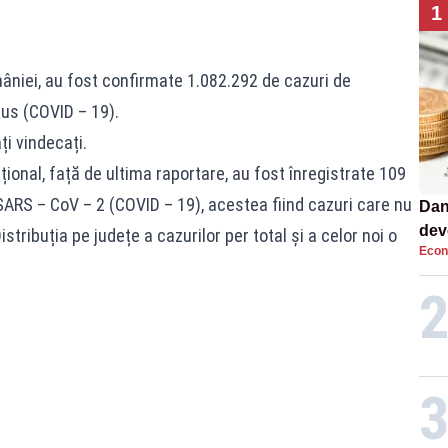
1
omâniei, au fost confirmate 1.082.292 de cazuri de
us (COVID – 19).
ți vindecați.
țional, față de ultima raportare, au fost înregistrate 109
SARS – CoV – 2 (COVID – 19), acestea fiind cazuri care nu
Dan
dev
istribuția pe județe a cazurilor per total și a celor noi o
Econ
viit