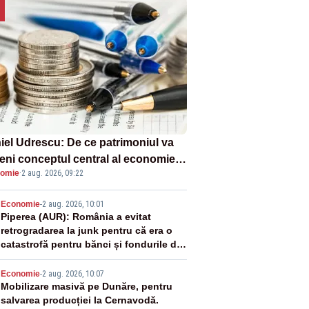
iel Udrescu: De ce patrimoniul va
eni conceptul central al economiei
omie
·
2 aug. 2026, 09:22
oare?
2
Economie
-
2 aug. 2026, 10:01
Piperea (AUR): România a evitat
retrogradarea la junk pentru că era o
catastrofă pentru bănci și fondurile de
pensii
3
Economie
-
2 aug. 2026, 10:07
Mobilizare masivă pe Dunăre, pentru
salvarea producției la Cernavodă.