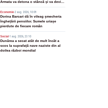
Armata va detona o stâncă și va devia
apa fluviului - IMAGINI AERIENE
4
Economie
-
2 aug. 2026, 10:09
Dorina Barcari dă în vileag șmecheria
înghețării pensiilor. Sumele uriașe
pierdute de fiecare român
5
Social
-
1 aug. 2026, 23:10
Dunărea a secat atât de mult încât a
scos la suprafață nave naziste din al
doilea război mondial