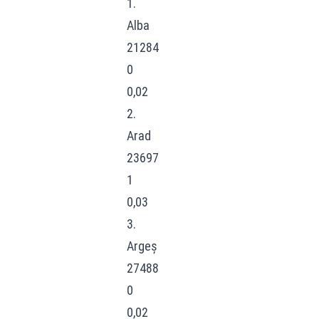
1.
Alba
21284
0
0,02
2.
Arad
23697
1
0,03
3.
Argeș
27488
0
0,02