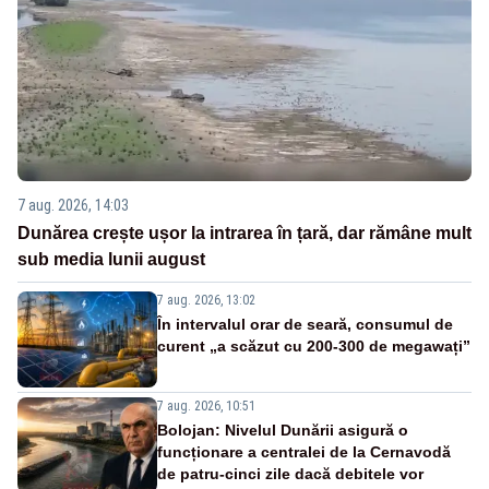
7 aug. 2026, 14:03
Dunărea crește ușor la intrarea în țară, dar rămâne mult
sub media lunii august
7 aug. 2026, 13:02
În intervalul orar de seară, consumul de
curent „a scăzut cu 200-300 de megawați”
7 aug. 2026, 10:51
Bolojan: Nivelul Dunării asigură o
funcționare a centralei de la Cernavodă
de patru-cinci zile dacă debitele vor