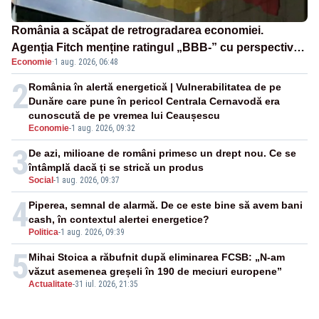
România a scăpat de retrogradarea economiei.
Agenția Fitch menține ratingul „BBB-” cu perspectivă
Economie
·
1 aug. 2026, 06:48
negativă
2
România în alertă energetică | Vulnerabilitatea de pe
Dunăre care pune în pericol Centrala Cernavodă era
cunoscută de pe vremea lui Ceaușescu
Economie
-
1 aug. 2026, 09:32
3
De azi, milioane de români primesc un drept nou. Ce se
întâmplă dacă ți se strică un produs
Social
-
1 aug. 2026, 09:37
4
Piperea, semnal de alarmă. De ce este bine să avem bani
cash, în contextul alertei energetice?
Politica
-
1 aug. 2026, 09:39
5
Mihai Stoica a răbufnit după eliminarea FCSB: „N-am
văzut asemenea greșeli în 190 de meciuri europene”
Actualitate
-
31 iul. 2026, 21:35