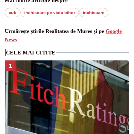
Mai multe articole despre
cub
inchisoare pe viata bihor
inchisoare
Urmărește știrile Realitatea de Mures și pe
Google
News
CELE MAI CITITE
1