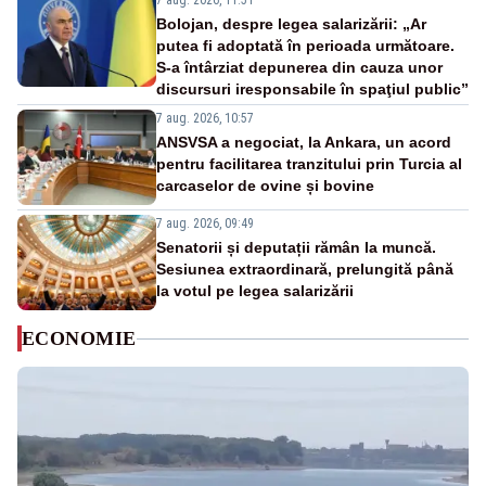
7 aug. 2026, 11:51
Bolojan, despre legea salarizării: „Ar
putea fi adoptată în perioada următoare.
S-a întârziat depunerea din cauza unor
discursuri iresponsabile în spaţiul public”
7 aug. 2026, 10:57
ANSVSA a negociat, la Ankara, un acord
pentru facilitarea tranzitului prin Turcia al
carcaselor de ovine și bovine
7 aug. 2026, 09:49
Senatorii și deputații rămân la muncă.
Sesiunea extraordinară, prelungită până
la votul pe legea salarizării
ECONOMIE