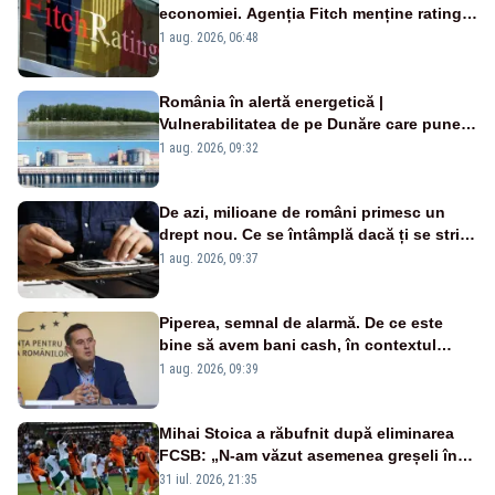
economiei. Agenția Fitch menține ratingul
„BBB-” cu perspectivă negativă
1 aug. 2026, 06:48
România în alertă energetică |
Vulnerabilitatea de pe Dunăre care pune
în pericol Centrala Cernavodă era
1 aug. 2026, 09:32
cunoscută de pe vremea lui Ceaușescu
De azi, milioane de români primesc un
drept nou. Ce se întâmplă dacă ți se strică
un produs
1 aug. 2026, 09:37
Piperea, semnal de alarmă. De ce este
bine să avem bani cash, în contextul
alertei energetice?
1 aug. 2026, 09:39
Mihai Stoica a răbufnit după eliminarea
FCSB: „N-am văzut asemenea greșeli în
190 de meciuri europene”
31 iul. 2026, 21:35