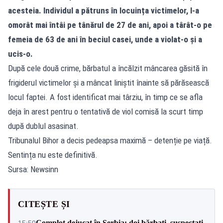
acesteia. Individul a pătruns în locuința victimelor, l-a
omorât mai întâi pe tânărul de 27 de ani, apoi a târât-o pe
femeia de 63 de ani în beciul casei, unde a violat-o și a
ucis-o.
După cele două crime, bărbatul a încălzit mâncarea găsită în
frigiderul victimelor și a mâncat liniștit înainte să părăsească
locul faptei. A fost identificat mai târziu, în timp ce se afla
deja în arest pentru o tentativă de viol comisă la scurt timp
după dublul asasinat.
Tribunalul Bihor a decis pedeapsa maximă – detenție pe viață.
Sentința nu este definitivă.
Sursa: Newsinn
CITEȘTE ȘI
Complot dejucat în Serbia: doi bărbați, suspectați
15:50