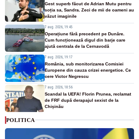
Gest superb făcut de Adrian Mutu pentru
soția sa, Sandra. Zeci de mii de oameni au
văzut imaginile
7 aug. 2026, 19:45
Operațiune fără precedent pe Dunăre.
Cum funcționează digul din barje care
ajută centrala de la Cernavodă
7 aug. 2026, 19:17
România, sub monitorizarea Comisiei
Europene din cauza crizei energetice. Ce
cere Victor Negrescu
7 aug. 2026, 18:56
Scandal la UEFA! Florin Prunea, reclamat
de FRF după derapajul sexist de la
Chișinău
POLITICA