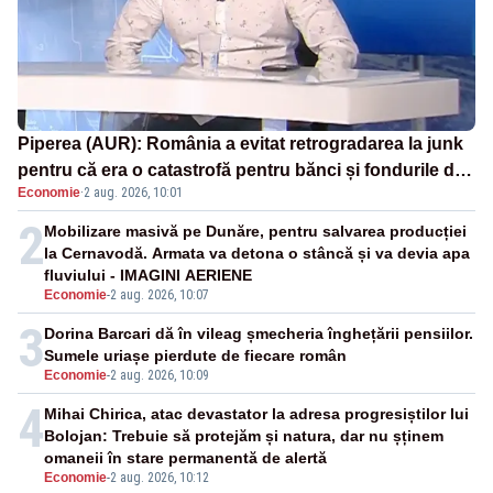
Piperea (AUR): România a evitat retrogradarea la junk
pentru că era o catastrofă pentru bănci și fondurile de
Economie
·
2 aug. 2026, 10:01
pensii
2
Mobilizare masivă pe Dunăre, pentru salvarea producției
la Cernavodă. Armata va detona o stâncă și va devia apa
fluviului - IMAGINI AERIENE
Economie
-
2 aug. 2026, 10:07
3
Dorina Barcari dă în vileag șmecheria înghețării pensiilor.
Sumele uriașe pierdute de fiecare român
Economie
-
2 aug. 2026, 10:09
4
Mihai Chirica, atac devastator la adresa progresiștilor lui
Bolojan: Trebuie să protejăm și natura, dar nu șținem
omaneii în stare permanentă de alertă
Economie
-
2 aug. 2026, 10:12