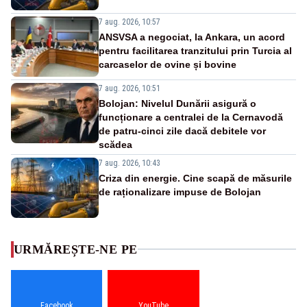
7 aug. 2026, 10:57
ANSVSA a negociat, la Ankara, un acord
pentru facilitarea tranzitului prin Turcia al
carcaselor de ovine și bovine
7 aug. 2026, 10:51
Bolojan: Nivelul Dunării asigură o
funcționare a centralei de la Cernavodă
de patru-cinci zile dacă debitele vor
scădea
7 aug. 2026, 10:43
Criza din energie. Cine scapă de măsurile
de raționalizare impuse de Bolojan
URMĂREȘTE-NE PE
Facebook
YouTube