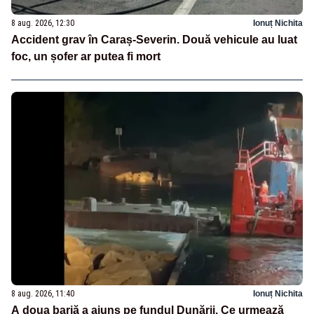
8 aug. 2026, 12:30
Ionuț Nichita
Accident grav în Caraș-Severin. Două vehicule au luat
foc, un șofer ar putea fi mort
8 aug. 2026, 11:40
Ionuț Nichita
A doua barjă a ajuns pe fundul Dunării. Ce urmează