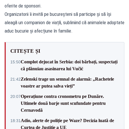
oferite de sponsori.
Organizatorii îi invită pe bucureșteni să participe și să își
aleagă un companion de viață, subliniind că animalele adoptate
aduc bucurie și afecțiune în familie.
CITEȘTE ȘI
Complot dejucat în Serbia: doi bărbați, suspectați
15:50
că plănuiau asasinarea lui Vučić
Zelenski trage un semnal de alarmă: „Rachetele
21:42
voastre ar putea salva vieți”
Operațiune contra cronometru pe Dunăre.
20:07
Ultimele două barje sunt scufundate pentru
Cernavodă
Adio, alerte de poliție pe Waze? Decizia luată de
18:31
Curtea de Justiție a UE