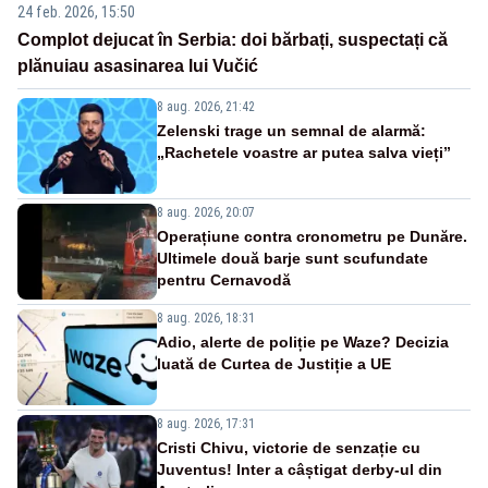
24 feb. 2026, 15:50
Complot dejucat în Serbia: doi bărbați, suspectați că
plănuiau asasinarea lui Vučić
8 aug. 2026, 21:42
Zelenski trage un semnal de alarmă:
„Rachetele voastre ar putea salva vieți”
8 aug. 2026, 20:07
Operațiune contra cronometru pe Dunăre.
Ultimele două barje sunt scufundate
pentru Cernavodă
8 aug. 2026, 18:31
Adio, alerte de poliție pe Waze? Decizia
luată de Curtea de Justiție a UE
8 aug. 2026, 17:31
Cristi Chivu, victorie de senzație cu
Juventus! Inter a câștigat derby-ul din