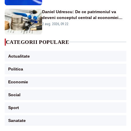
Daniel Udrescu: De ce patrimoniul va
deveni conceptul central al economiei
viitoare?
2 aug. 2026, 09:22
CATEGORII POPULARE
Actualitate
Politica
Economie
Social
Sport
Sanatate