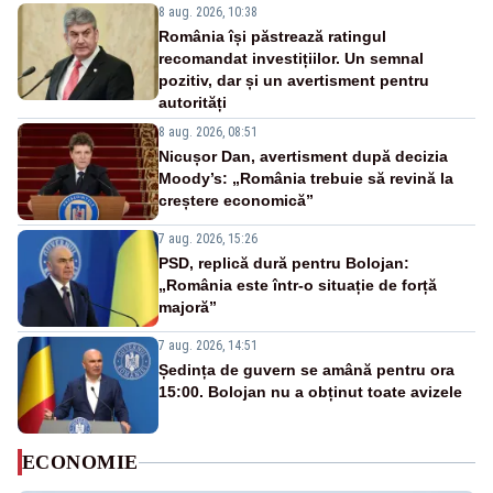
8 aug. 2026, 10:38
România își păstrează ratingul
recomandat investițiilor. Un semnal
pozitiv, dar și un avertisment pentru
autorități
8 aug. 2026, 08:51
Nicușor Dan, avertisment după decizia
Moody’s: „România trebuie să revină la
creștere economică”
7 aug. 2026, 15:26
PSD, replică dură pentru Bolojan:
„România este într-o situație de forță
majoră”
7 aug. 2026, 14:51
Ședința de guvern se amână pentru ora
15:00. Bolojan nu a obținut toate avizele
ECONOMIE