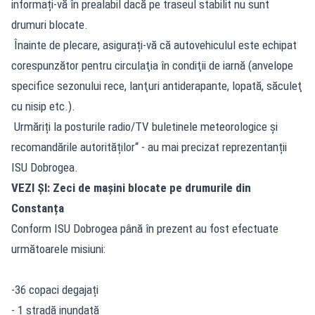
informați-vă în prealabil dacă pe traseul stabilit nu sunt
drumuri blocate.
Înainte de plecare, asigurați-vă că autovehiculul este echipat
corespunzător pentru circulaţia în condiţii de iarnă (anvelope
specifice sezonului rece, lanţuri antiderapante, lopată, săculeţ
cu nisip etc.).
Urmăriți la posturile radio/TV buletinele meteorologice și
recomandările autorităților“ - au mai precizat reprezentanții
ISU Dobrogea.
VEZI ȘI:
Zeci de mașini blocate pe drumurile din
Constanța
Conform ISU Dobrogea până în prezent au fost efectuate
următoarele misiuni:
-36 copaci degajați
- 1 stradă inundată