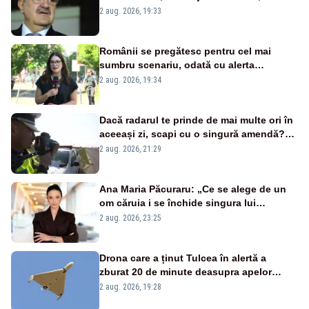
țipă mai tare, ci pe proiecte”
2 aug. 2026, 19:33
Românii se pregătesc pentru cel mai
sumbru scenariu, odată cu alerta
energetică
2 aug. 2026, 19:34
Dacă radarul te prinde de mai multe ori în
aceeași zi, scapi cu o singură amendă?
Ce spune legea
2 aug. 2026, 21:29
Ana Maria Păcuraru: „Ce se alege de un
om căruia i se închide singura lui
portiță?”
2 aug. 2026, 23:25
Drona care a ținut Tulcea în alertă a
zburat 20 de minute deasupra apelor
României. Au fost ridicate două F-16
2 aug. 2026, 19:28