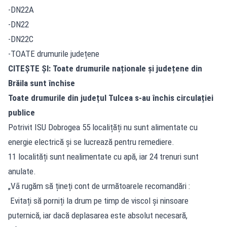
-DN22A
-DN22
-DN22C
-TOATE drumurile județene
CITEȘTE ȘI:
Toate drumurile naționale și județene din
Brăila sunt închise
Toate drumurile din județul Tulcea s-au închis circulației
publice
Potrivit ISU Dobrogea 55 localițăți nu sunt alimentate cu
energie electrică și se lucrează pentru remediere.
11 localități sunt nealimentate cu apă, iar 24 trenuri sunt
anulate.
„Vã rugăm să țineți cont de următoarele recomandări :
Evitați să porniți la drum pe timp de viscol şi ninsoare
puternică, iar dacă deplasarea este absolut necesară,