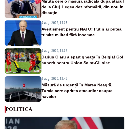
Miruță cere o măsură radicală după atacul
de la Cluj. Legea dezinformării, din nou în
discuție
9 aug. 2026, 14:38
Avertisment pentru NATO: Putin ar putea
trimite militari fără însemne
9 aug. 2026, 13:37
Darius Olaru a spart gheața în Belgia! Gol
superb pentru Union Saint-Gilloise
9 aug. 2026, 12:45
Măsură de urgență în Marea Neagră.
Turcia cere oprirea atacurilor asupra
navelor
POLITICA