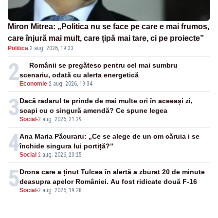
Miron Mitrea: „Politica nu se face pe care e mai frumos,
care înjură mai mult, care țipă mai tare, ci pe proiecte”
Politica
·
2 aug. 2026, 19:33
2
Românii se pregătesc pentru cel mai sumbru
scenariu, odată cu alerta energetică
Economie
-
2 aug. 2026, 19:34
3
Dacă radarul te prinde de mai multe ori în aceeași zi,
scapi cu o singură amendă? Ce spune legea
Social
-
2 aug. 2026, 21:29
4
Ana Maria Păcuraru: „Ce se alege de un om căruia i se
închide singura lui portiță?”
Social
-
2 aug. 2026, 23:25
5
Drona care a ținut Tulcea în alertă a zburat 20 de minute
deasupra apelor României. Au fost ridicate două F-16
Social
-
2 aug. 2026, 19:28