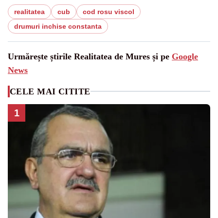
realitatea
cub
cod rosu viscol
drumuri inchise constanta
Urmărește știrile Realitatea de Mures și pe
Google
News
CELE MAI CITITE
1