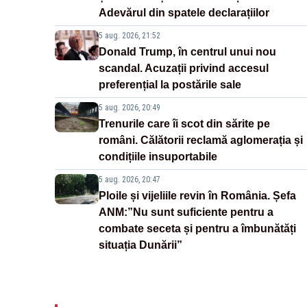
Adevărul din spatele declarațiilor
5 aug. 2026, 21:52
Donald Trump, în centrul unui nou
scandal. Acuzații privind accesul
preferențial la postările sale
5 aug. 2026, 20:49
Trenurile care îi scot din sărite pe
români. Călătorii reclamă aglomerația și
condițiile insuportabile
5 aug. 2026, 20:47
Ploile și vijeliile revin în România. Șefa
ANM:”Nu sunt suficiente pentru a
combate seceta și pentru a îmbunătăți
situația Dunării”