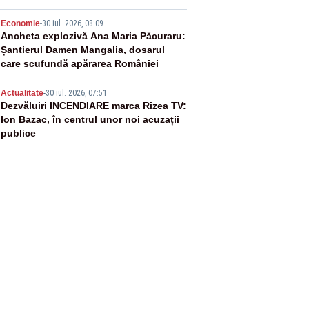
4
Economie
-
30 iul. 2026, 08:09
Ancheta explozivă Ana Maria Păcuraru:
Șantierul Damen Mangalia, dosarul
care scufundă apărarea României
5
Actualitate
-
30 iul. 2026, 07:51
Dezvăluiri INCENDIARE marca Rizea TV:
Ion Bazac, în centrul unor noi acuzații
publice