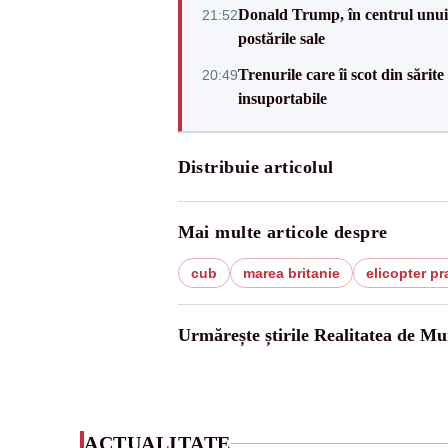
Donald Trump, în centrul unui n
21:52
postările sale
Trenurile care îi scot din sărit
20:49
insuportabile
Distribuie articolul
Mai multe articole despre
cub
marea britanie
elicopter pr
Urmărește știrile Realitatea de Mu
ACTUALITATE