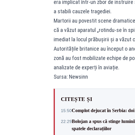
era implicat într-un zbor de instruire
a stabili cauzele tragediei.
Martorii au povestit scene dramatice
că a văzut aparatul „rotindu-se în spi
imediat la locul prăbușirii și a văzut
Autoritățile britanice au început o a
zonă au fost mobilizate echipe de poliț
analizate de experți în aviație.
Sursa: Newsinn
CITEȘTE ȘI
Complot dejucat în Serbia: doi 
15:50
Bolojan a spus că stinge luminil
22:29
spatele declarațiilor