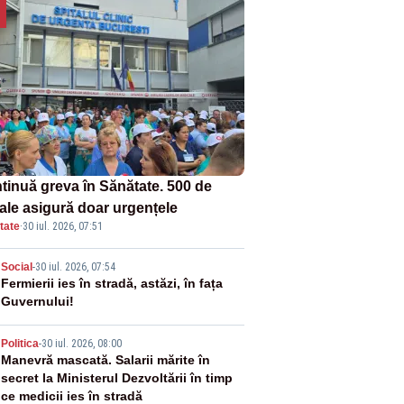
tinuă greva în Sănătate. 500 de
tale asigură doar urgențele
tate
·
30 iul. 2026, 07:51
2
Social
-
30 iul. 2026, 07:54
Fermierii ies în stradă, astăzi, în fața
Guvernului!
3
Politica
-
30 iul. 2026, 08:00
Manevră mascată. Salarii mărite în
secret la Ministerul Dezvoltării în timp
ce medicii ies în stradă