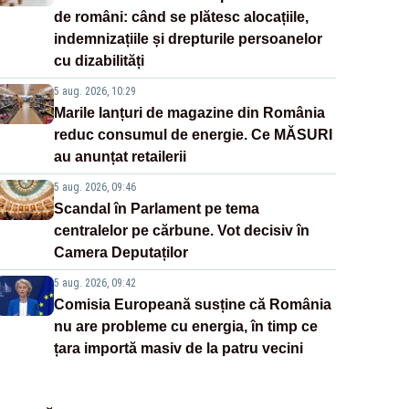
de români: când se plătesc alocațiile,
indemnizațiile și drepturile persoanelor
cu dizabilități
5 aug. 2026, 10:29
Marile lanțuri de magazine din România
reduc consumul de energie. Ce MĂSURI
au anunțat retailerii
5 aug. 2026, 09:46
Scandal în Parlament pe tema
centralelor pe cărbune. Vot decisiv în
Camera Deputaților
5 aug. 2026, 09:42
Comisia Europeană susține că România
nu are probleme cu energia, în timp ce
țara importă masiv de la patru vecini