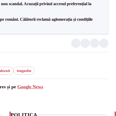
ou scandal. Acuzații privind accesul preferențial la
e pe români. Călătorii reclamă aglomerația și condițiile
abusit
tragedie
res și pe
Google News
POLITICA