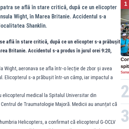
1
patra se află în stare critică, după ce un elicopter
Insula Wight, în Marea Britanie. Accidentul s-a
 localitatea Shanklin.
se află în stare critică, după ce un elicopter s-a prăbușit
rea Britanie. Accidentul s-a produs în jurul orei 9:20,
Con
spi
ula Wight, aeronava se afla într-o lecție de zbor și avea
Sana
ul. Elicopterul s-a prăbușit într-un câmp, iar impactul a
 elicopterul medical la Spitalul Universitar din
 Centrul de Traumatologie Majoră. Medicii au anunțat că
humbria Helicopters, a confirmat că elicopterul G-OCLV