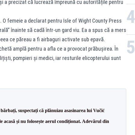
 și a precizat că lucrează împreună cu autoritățile pentru
. O femeie a declarat pentru Isle of Wight County Press
rală” înainte să cadă într-un gard viu. Ea a spus că a mers
 ceea ce păreau a fi airbaguri activate sub epavă.
nchetă amplă pentru a afla ce a provocat prăbușirea. În
iști, pompieri și medici, iar resturile elicopterului sunt
bărbați, suspectați că plănuiau asasinarea lui Vučić
e acasă și nu folosește aerul condiționat. Adevărul din