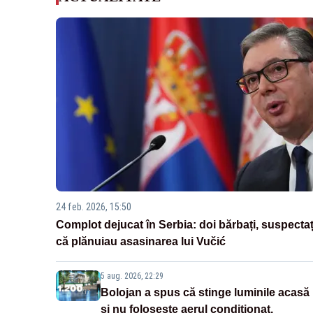
24 feb. 2026, 15:50
Complot dejucat în Serbia: doi bărbați, suspectaț
că plănuiau asasinarea lui Vučić
5 aug. 2026, 22:29
Bolojan a spus că stinge luminile acasă
și nu folosește aerul condiționat.