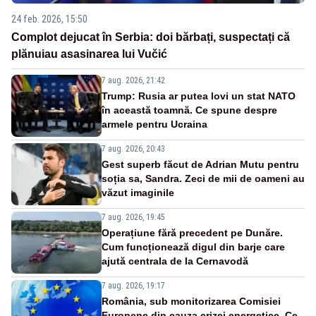
24 feb. 2026, 15:50
Complot dejucat în Serbia: doi bărbați, suspectați că
plănuiau asasinarea lui Vučić
7 aug. 2026, 21:42
Trump: Rusia ar putea lovi un stat NATO
în această toamnă. Ce spune despre
armele pentru Ucraina
7 aug. 2026, 20:43
Gest superb făcut de Adrian Mutu pentru
soția sa, Sandra. Zeci de mii de oameni au
văzut imaginile
7 aug. 2026, 19:45
Operațiune fără precedent pe Dunăre.
Cum funcționează digul din barje care
ajută centrala de la Cernavodă
7 aug. 2026, 19:17
România, sub monitorizarea Comisiei
Europene din cauza crizei energetice. Ce