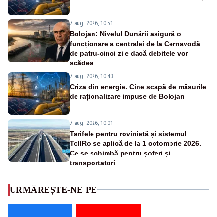
7 aug. 2026, 10:51
Bolojan: Nivelul Dunării asigură o
funcționare a centralei de la Cernavodă
de patru-cinci zile dacă debitele vor
scădea
7 aug. 2026, 10:43
Criza din energie. Cine scapă de măsurile
de raționalizare impuse de Bolojan
7 aug. 2026, 10:01
Tarifele pentru rovinietă și sistemul
TollRo se aplică de la 1 octombrie 2026.
Ce se schimbă pentru șoferi și
transportatori
URMĂREȘTE-NE PE