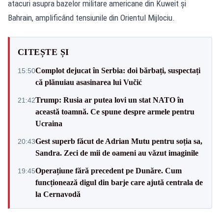
atacuri asupra bazelor militare americane din Kuweit și
Bahrain, amplificând tensiunile din Orientul Mijlociu.
CITEȘTE ȘI
Complot dejucat în Serbia: doi bărbați, suspectați
15:50
că plănuiau asasinarea lui Vučić
Trump: Rusia ar putea lovi un stat NATO în
21:42
această toamnă. Ce spune despre armele pentru
Ucraina
Gest superb făcut de Adrian Mutu pentru soția sa,
20:43
Sandra. Zeci de mii de oameni au văzut imaginile
Operațiune fără precedent pe Dunăre. Cum
19:45
funcționează digul din barje care ajută centrala de
la Cernavodă