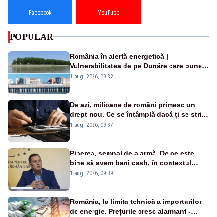
Facebook
YouTube
POPULAR
România în alertă energetică |
Vulnerabilitatea de pe Dunăre care pune
în pericol Centrala Cernavodă era
1 aug. 2026, 09:32
cunoscută de pe vremea lui Ceaușescu
De azi, milioane de români primesc un
drept nou. Ce se întâmplă dacă ți se strică
un produs
1 aug. 2026, 09:37
Piperea, semnal de alarmă. De ce este
bine să avem bani cash, în contextul
alertei energetice?
1 aug. 2026, 09:39
România, la limita tehnică a importurilor
de energie. Prețurile cresc alarmant -