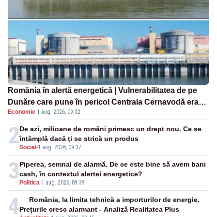
România în alertă energetică | Vulnerabilitatea de pe
Dunăre care pune în pericol Centrala Cernavodă era
Economie
·
1 aug. 2026, 09:32
cunoscută de pe vremea lui Ceaușescu
2
De azi, milioane de români primesc un drept nou. Ce se
întâmplă dacă ți se strică un produs
Social
-
1 aug. 2026, 09:37
3
Piperea, semnal de alarmă. De ce este bine să avem bani
cash, în contextul alertei energetice?
Politica
-
1 aug. 2026, 09:39
4
România, la limita tehnică a importurilor de energie.
Prețurile cresc alarmant - Analiză Realitatea Plus