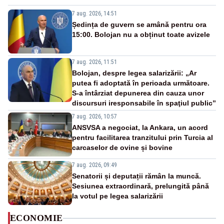
7 aug. 2026, 14:51
Ședința de guvern se amână pentru ora
15:00. Bolojan nu a obținut toate avizele
7 aug. 2026, 11:51
Bolojan, despre legea salarizării: „Ar
putea fi adoptată în perioada următoare.
S-a întârziat depunerea din cauza unor
discursuri iresponsabile în spaţiul public”
7 aug. 2026, 10:57
ANSVSA a negociat, la Ankara, un acord
pentru facilitarea tranzitului prin Turcia al
carcaselor de ovine și bovine
7 aug. 2026, 09:49
Senatorii și deputații rămân la muncă.
Sesiunea extraordinară, prelungită până
la votul pe legea salarizării
ECONOMIE