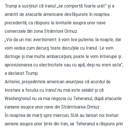
Trump a susținut că Iranul „se comportă foarte urât” și a
amintit de atacurile americane desfășurate în noaptea
precedentă, ca răspuns la loviturile asupra unor nave
comerciale din zona Strâmtorii Ormuz.
„Voi da un mic avertisment: îi vom lovi puternic la noapte, dar
vom vedea cum decurg toate discuțiile cu Iranul. Le vom
distruge și mai multe ambarcațiuni, poate le vom întrerupe și
aprovizionarea cu electricitate sau cu apă, deși nu vrem asta”,
a declarat Trump.
Anterior, președintele american anunțase că acordul de
încetare a focului cu Iranul nu mai este valabil și că
Washingtonul nu va mai negocia cu Teheranul, după atacurile
iraniene asupra unor nave din Strâmtoarea Ormuz.
În noaptea de marți spre miercuri, SUA au lansat noi lovituri
aeriene asupra unor ținte din Iran, iar Teheranul a răspuns prin