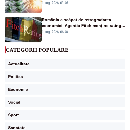
Analiză Realitatea Plus
1 aug. 2026, 09:46
România a scăpat de retrogradarea
economiei. Agenția Fitch menține ratingul
„BBB-” cu perspectivă negativă
1 aug. 2026, 06:48
CATEGORII POPULARE
Actualitate
Politica
Economie
Social
Sport
Sanatate