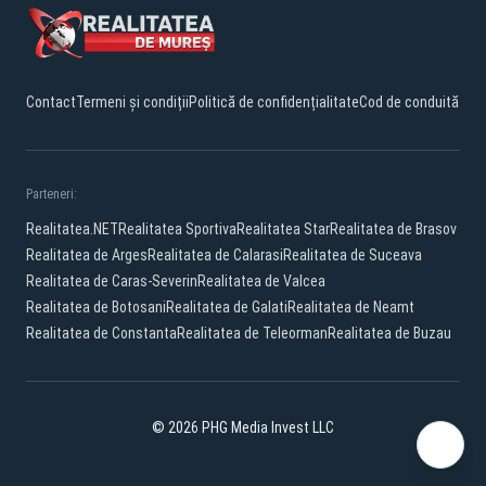
Contact
Termeni și condiții
Politică de confidențialitate
Cod de conduită
Parteneri:
Realitatea.NET
Realitatea Sportiva
Realitatea Star
Realitatea de Brasov
Realitatea de Arges
Realitatea de Calarasi
Realitatea de Suceava
Realitatea de Caras-Severin
Realitatea de Valcea
Realitatea de Botosani
Realitatea de Galati
Realitatea de Neamt
Realitatea de Constanta
Realitatea de Teleorman
Realitatea de Buzau
© 2026 PHG Media Invest LLC
Facebook
YouTube