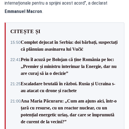
internaționale pentru a sprijini acest acord", a declarat
Emmanuel Macron
.
CITEȘTE ȘI
Complot dejucat în Serbia: doi bărbați, suspectați
15:50
că plănuiau asasinarea lui Vučić
Peiu îl acuză pe Bolojan că ține România pe loc:
22:41
„Premier și ministru interimar la Energie, dar nu
are curaj să ia o decizie”
Escaladare brutală în război. Rusia și Ucraina s-
21:25
au atacat cu drone și rachete
Ana Maria Păcuraru: „Cum am ajuns aici, într-o
21:00
țară cu resurse, cu un reactor nuclear, cu un
potențial energetic uriaș, dar care se împrumută
de curent de la vecini?”