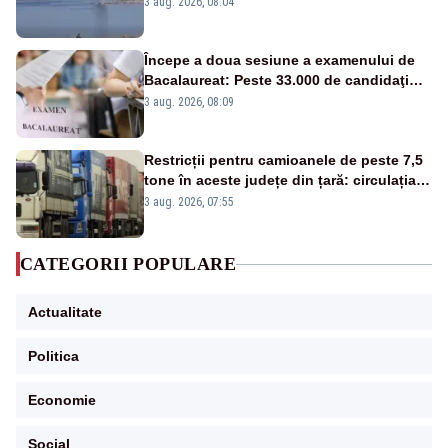
Cernavodă
3 aug. 2026, 08:04
Începe a doua sesiune a examenului de
Bacalaureat: Peste 33.000 de candidaţi
înscrişi
3 aug. 2026, 08:09
Restricții pentru camioanele de peste 7,5
tone în aceste județe din țară: circulația
este interzisă luni, între orele 12:00 și
3 aug. 2026, 07:55
20:00
CATEGORII POPULARE
Actualitate
Politica
Economie
Social