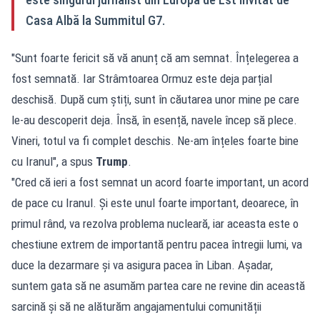
Casa Albă la Summitul G7.
"Sunt foarte fericit să vă anunț că am semnat. Înțelegerea a
fost semnată. Iar Strâmtoarea Ormuz este deja parțial
deschisă. După cum știți, sunt în căutarea unor mine pe care
le-au descoperit deja. Însă, în esență, navele încep să plece.
Vineri, totul va fi complet deschis. Ne-am înțeles foarte bine
cu Iranul", a spus
Trump
.
"Cred că ieri a fost semnat un acord foarte important, un acord
de pace cu Iranul. Și este unul foarte important, deoarece, în
primul rând, va rezolva problema nucleară, iar aceasta este o
chestiune extrem de importantă pentru pacea întregii lumi, va
duce la dezarmare și va asigura pacea în Liban. Așadar,
suntem gata să ne asumăm partea care ne revine din această
sarcină și să ne alăturăm angajamentului comunității