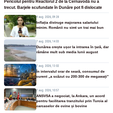
Pericolul pentru Reactorul 2 de la Cernavodă nu a
trecut. Barjele scufundate în Dunăre pot fi dislocate
9 aug. 2026, 09:28
Inflația distruge majorarea salariului
minim. Românii nu simt un trai mai bun
7 aug. 2026, 14:03
Dunărea crește ușor la intrarea în țară, dar
rămâne mult sub media lunii august
7 aug. 2026, 13:02
În intervalul orar de seară, consumul de
curent „a scăzut cu 200-300 de megawați”
7 aug. 2026, 10:57
ANSVSA a negociat, la Ankara, un acord
pentru facilitarea tranzitului prin Turcia al
carcaselor de ovine și bovine