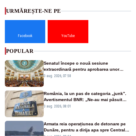
URMĂREȘTE-NE PE
Facebook
YouTube
POPULAR
Senatul începe o nouă sesiune
extraordinară pentru aprobarea unor
jaloane din PNRR
3 aug. 2026, 07:58
România, la un pas de categoria „junk”.
Avertismentul BNR: „Ne-au mai păsuit
pentru câteva luni”
3 aug. 2026, 08:01
Armata reia operațiunea de detonare pe
Dunăre, pentru a dirija apa spre Centrala