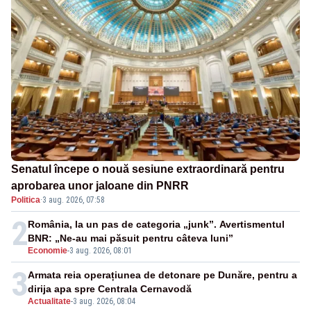
Senatul începe o nouă sesiune extraordinară pentru
aprobarea unor jaloane din PNRR
Politica
·
3 aug. 2026, 07:58
2
România, la un pas de categoria „junk”. Avertismentul
BNR: „Ne-au mai păsuit pentru câteva luni”
Economie
-
3 aug. 2026, 08:01
3
Armata reia operațiunea de detonare pe Dunăre, pentru a
dirija apa spre Centrala Cernavodă
Actualitate
-
3 aug. 2026, 08:04