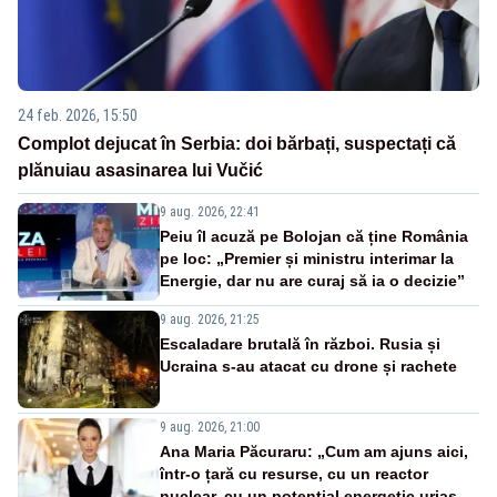
24 feb. 2026, 15:50
Complot dejucat în Serbia: doi bărbați, suspectați că
plănuiau asasinarea lui Vučić
9 aug. 2026, 22:41
Peiu îl acuză pe Bolojan că ține România
pe loc: „Premier și ministru interimar la
Energie, dar nu are curaj să ia o decizie”
9 aug. 2026, 21:25
Escaladare brutală în război. Rusia și
Ucraina s-au atacat cu drone și rachete
9 aug. 2026, 21:00
Ana Maria Păcuraru: „Cum am ajuns aici,
într-o țară cu resurse, cu un reactor
nuclear, cu un potențial energetic uriaș,