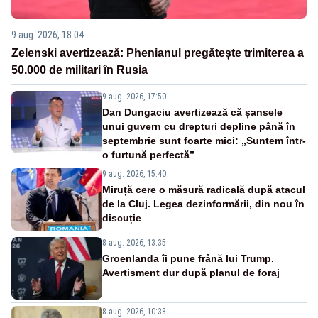
9 aug. 2026, 18:04
Zelenski avertizează: Phenianul pregătește trimiterea a
50.000 de militari în Rusia
9 aug. 2026, 17:50
Dan Dungaciu avertizează că șansele
unui guvern cu drepturi depline până în
septembrie sunt foarte mici: „Suntem într-
o furtună perfectă”
9 aug. 2026, 15:40
Miruță cere o măsură radicală după atacul
de la Cluj. Legea dezinformării, din nou în
discuție
8 aug. 2026, 13:35
Groenlanda îi pune frână lui Trump.
Avertisment dur după planul de foraj
8 aug. 2026, 10:38