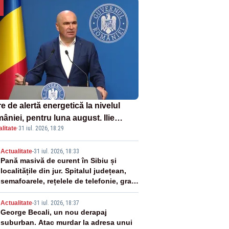
e de alertă energetică la nivelul
âniei, pentru luna august. Ilie
litate
·
31 iul. 2026, 18:29
ojan a anunțat importuri și posibile
ricții – VIDEO
2
Actualitate
-
31 iul. 2026, 18:33
Pană masivă de curent în Sibiu și
localitățile din jur. Spitalul județean,
semafoarele, rețelele de telefonie, grav
afectate
3
Actualitate
-
31 iul. 2026, 18:37
George Becali, un nou derapaj
suburban. Atac murdar la adresa unui