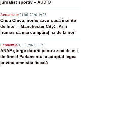
jurnalist sportiv – AUDIO
4
Actualitate
-
31 iul. 2026, 19:35
Cristi Chivu, ironie savuroasă înainte
de Inter – Manchester City: „Ar fi
frumos să mai cumpărați și de la noi”
5
Economie
-
31 iul. 2026, 18:21
ANAF șterge datorii pentru zeci de mii
de firme! Parlamentul a adoptat legea
privind amnistia fiscală