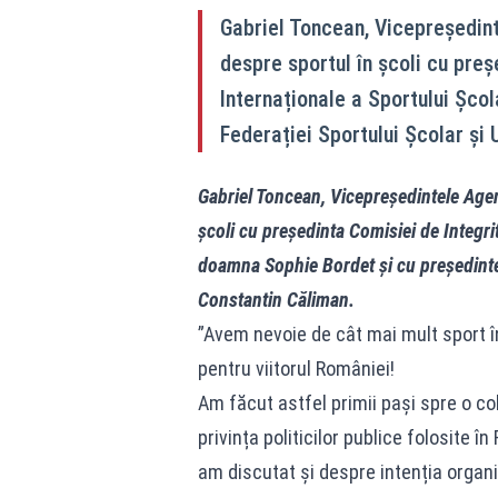
Gabriel Toncean, Vicepreședint
despre sportul în școli cu preș
Internaționale a Sportului Șco
Federației Sportului Școlar și 
Gabriel Toncean, Vicepreședintele Agenț
școli cu președinta Comisiei de Integrit
doamna Sophie Bordet și cu președintel
Constantin Căliman.
”Avem nevoie de cât mai mult sport în 
pentru viitorul României!
Am făcut astfel primii pași spre o c
privința politicilor publice folosite 
am discutat și despre intenția organi