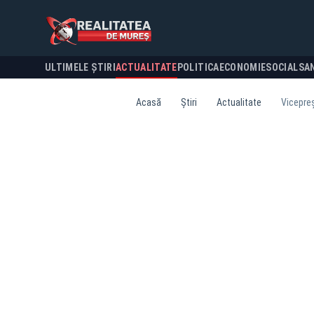
ULTIMELE ȘTIRI
ACTUALITATE
POLITICA
ECONOMIE
SOCIAL
SA
Acasă
Știri
Actualitate
Vicepreș