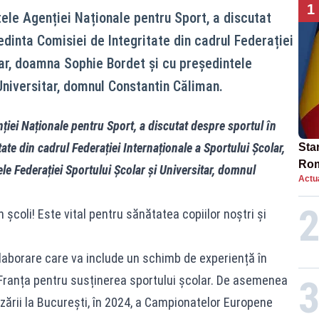
1
ele Agenției Naționale pentru Sport, a discutat
edinta Comisiei de Integritate din cadrul Federației
lar, doamna Sophie Bordet și cu președintele
Universitar, domnul Constantin Căliman.
iei Naționale pentru Sport, a discutat despre sportul în
ate din cadrul Federației Internaționale a Sportului Școlar,
Star
Rom
e Federației Sportului Școlar și Universitar, domnul
Actua
Bol
rest
școli! Este vital pentru sănătatea copiilor noștri și
olaborare care va include un schimb de experiență în
în Franța pentru susținerea sportului școlar. De asemenea
zării la București, în 2024, a Campionatelor Europene