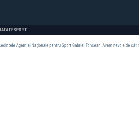
NATATE
SPORT
edintele Agenției Naționale pentru Sport Gabriel Toncean: Avem nevoie de cât m