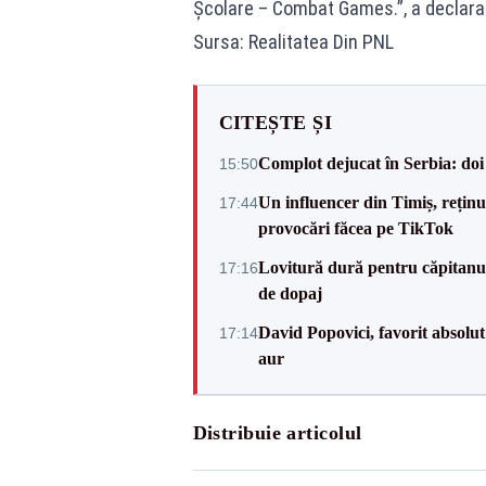
Școlare – Combat Games.”, a declara
Sursa: Realitatea Din PNL
CITEȘTE ȘI
Complot dejucat în Serbia: doi 
15:50
Un influencer din Timiș, rețin
17:44
provocări făcea pe TikTok
Lovitură dură pentru căpitanul
17:16
de dopaj
David Popovici, favorit absolut
17:14
aur
Distribuie articolul