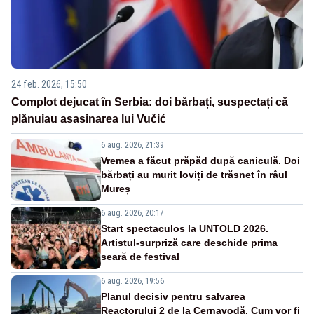
24 feb. 2026, 15:50
Complot dejucat în Serbia: doi bărbați, suspectați că
plănuiau asasinarea lui Vučić
6 aug. 2026, 21:39
Vremea a făcut prăpăd după caniculă. Doi
bărbați au murit loviți de trăsnet în râul
Mureș
6 aug. 2026, 20:17
Start spectaculos la UNTOLD 2026.
Artistul-surpriză care deschide prima
seară de festival
6 aug. 2026, 19:56
Planul decisiv pentru salvarea
Reactorului 2 de la Cernavodă. Cum vor fi