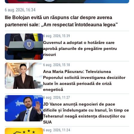
6 aug. 2026, 16:34
Ilie Bolojan evită un răspuns clar despre averea
partenerei sale: „Am respectat întotdeauna legea”
6 aug. 2026, 15:39
Guvernul a adoptat o hotărâre care
aprobă planurile de pregătire pentru
riscuri
6 aug. 2026, 15:18
Ana Maria Păcuraru: Televiziunea
Poporului solicită investigarea deciziilor
luate în această perioadă de criză
enegetică
6 aug. 2026, 11:27
JD Vance anunță negocieri de pace
dificile și îndelungate cu Iranul, în timp ce
Teheranul neagă existența discuțiilor cu
SUA
6 aug. 2026, 11:24