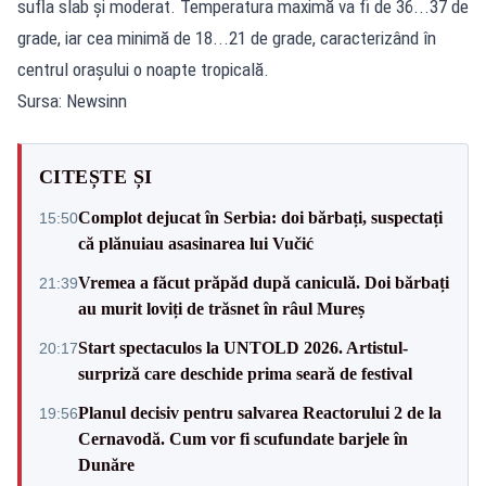
sufla slab și moderat. Temperatura maximă va fi de 36...37 de
grade, iar cea minimă de 18...21 de grade, caracterizând în
centrul orașului o noapte tropicală.
Sursa: Newsinn
CITEȘTE ȘI
Complot dejucat în Serbia: doi bărbați, suspectați
15:50
că plănuiau asasinarea lui Vučić
Vremea a făcut prăpăd după caniculă. Doi bărbați
21:39
au murit loviți de trăsnet în râul Mureș
Start spectaculos la UNTOLD 2026. Artistul-
20:17
surpriză care deschide prima seară de festival
Planul decisiv pentru salvarea Reactorului 2 de la
19:56
Cernavodă. Cum vor fi scufundate barjele în
Dunăre