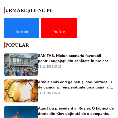
URMĂREȘTE-NE PE
Facebook
YouTube
POPULAR
SANITAS: Niciun scenariu favorabil
pentru angajații din sănătate în proiectul
Legii salarizării
31 iul. 2026, 07:29
ANM a emis cod galben și cod portocaliu
de caniculă. Temperaturile urcă până la 38
de grade, iar nopțile devin tropicale
31 iul. 2026, 07:39
Atac fără precedent al Rusiei. O fabrică de
drone din Kiev deținută de o companie