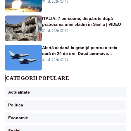
americană, distrusă de o rachetă
31 iul. 2026, 07:40
rusească
ITALIA: 7 persoane, dispărute după
prăbușirea unei clădiri în Sicilia | VIDEO
31 iul. 2026, 07:50
Alertă aeriană la graniță pentru a treia
oară în 24 de ore. Două aeronave
Eurofighter britanice au fost ridicate de la
31 iul. 2026, 07:24
sol
CATEGORII POPULARE
Actualitate
Politica
Economie
Social