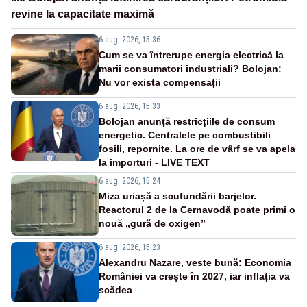
revine la capacitate maximă
6 aug. 2026, 15:36
Cum se va întrerupe energia electrică la
marii consumatori industriali? Bolojan:
Nu vor exista compensații
6 aug. 2026, 15:33
Bolojan anunță restricțiile de consum
energetic. Centralele pe combustibili
fosili, repornite. La ore de vârf se va apela
la importuri - LIVE TEXT
6 aug. 2026, 15:24
Miza uriașă a scufundării barjelor.
Reactorul 2 de la Cernavodă poate primi o
nouă „gură de oxigen”
6 aug. 2026, 15:23
Alexandru Nazare, veste bună: Economia
României va crește în 2027, iar inflația va
scădea