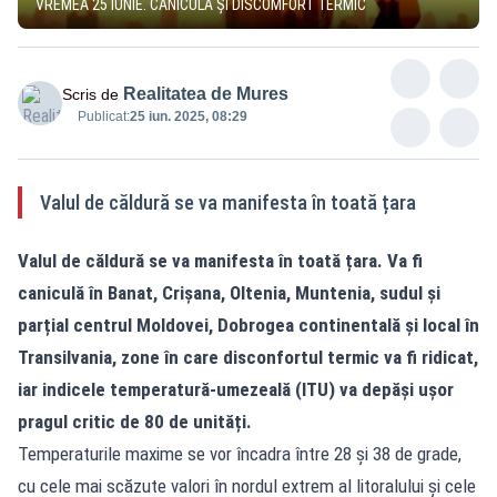
VREMEA 25 IUNIE. CANICULĂ ȘI DISCOMFORT TERMIC
Realitatea de Mures
Scris de
Publicat:
25 iun. 2025, 08:29
Valul de căldură se va manifesta în toată țara
Valul de căldură se va manifesta în toată țara. Va fi
caniculă în Banat, Crișana, Oltenia, Muntenia, sudul și
parțial centrul Moldovei, Dobrogea continentală și local în
Transilvania, zone în care disconfortul termic va fi ridicat,
iar indicele temperatură-umezeală (ITU) va depăși ușor
pragul critic de 80 de unități.
Temperaturile maxime se vor încadra între 28 și 38 de grade,
cu cele mai scăzute valori în nordul extrem al litoralului și cele