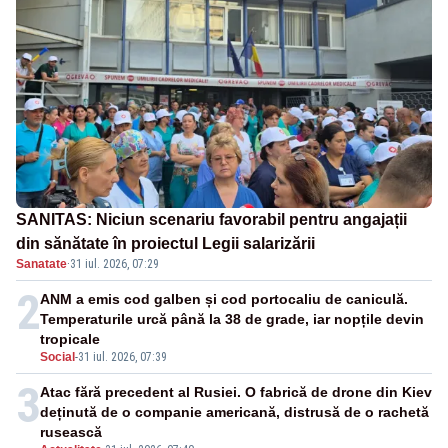
SANITAS: Niciun scenariu favorabil pentru angajații
din sănătate în proiectul Legii salarizării
Sanatate
·
31 iul. 2026, 07:29
2
ANM a emis cod galben și cod portocaliu de caniculă.
Temperaturile urcă până la 38 de grade, iar nopțile devin
tropicale
Social
-
31 iul. 2026, 07:39
3
Atac fără precedent al Rusiei. O fabrică de drone din Kiev
deținută de o companie americană, distrusă de o rachetă
rusească