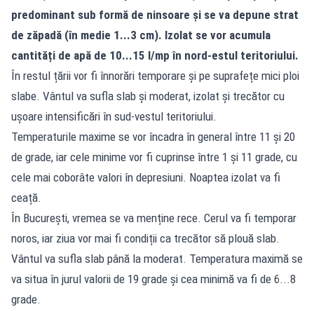
predominant sub formă de ninsoare și se va depune strat
de zăpadă (în medie 1...3 cm). Izolat se vor acumula
cantități de apă de 10...15 l/mp în nord-estul teritoriului.
În restul țării vor fi înnorări temporare și pe suprafețe mici ploi
slabe. Vântul va sufla slab și moderat, izolat și trecător cu
ușoare intensificări în sud-vestul teritoriului.
Temperaturile maxime se vor încadra în general între 11 și 20
de grade, iar cele minime vor fi cuprinse între 1 și 11 grade, cu
cele mai coborâte valori în depresiuni. Noaptea izolat va fi
ceață.
În București, vremea se va menține rece. Cerul va fi temporar
noros, iar ziua vor mai fi condiții ca trecător să plouă slab.
Vântul va sufla slab până la moderat. Temperatura maximă se
va situa în jurul valorii de 19 grade și cea minimă va fi de 6...8
grade.