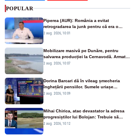
POPULAR
Piperea (AUR): România a evitat
retrogradarea la junk pentru că era o
catastrofă pentru bănci și fondurile de
2 aug. 2026, 10:01
pensii
Mobilizare masivă pe Dunăre, pentru
salvarea producției la Cernavodă. Armata
va detona o stâncă și va devia apa
2 aug. 2026, 10:07
fluviului - IMAGINI AERIENE
Dorina Barcari dă în vileag șmecheria
înghețării pensiilor. Sumele uriașe
pierdute de fiecare român
2 aug. 2026, 10:09
Mihai Chirica, atac devastator la adresa
progresiștilor lui Bolojan: Trebuie să
protejăm și natura, dar nu șținem omaneii
2 aug. 2026, 10:12
în stare permanentă de alertă