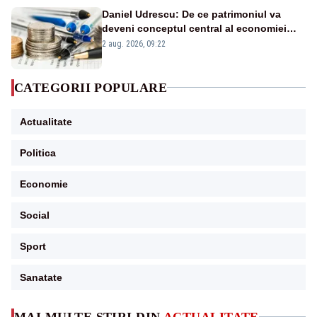
Daniel Udrescu: De ce patrimoniul va
deveni conceptul central al economiei
viitoare?
2 aug. 2026, 09:22
CATEGORII POPULARE
Actualitate
Politica
Economie
Social
Sport
Sanatate
MAI MULTE ȘTIRI DIN
ACTUALITATE