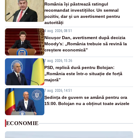
România își păstrează ratingul
recomandat investițiilor. Un semnal
pozitiv, dar și un avertisment pentru
autorități
8 aug. 2026, 08:51
Nicușor Dan, avertisment după decizia
Moody’s: „România trebuie să revină la
creștere economică”
7 aug. 2026, 15:26
PSD, replică dură pentru Bolojan:
„România este într-o situație de forță
majoră”
7 aug. 2026, 14:51
Ședința de guvern se amână pentru ora
15:00. Bolojan nu a obținut toate avizele
ECONOMIE