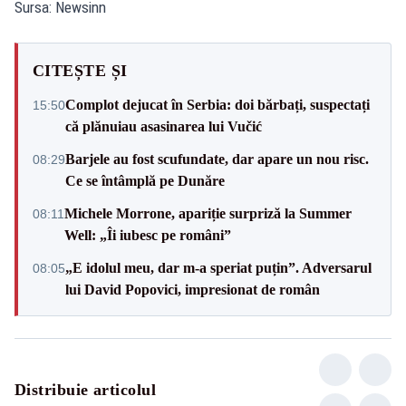
Sursa: Newsinn
CITEȘTE ȘI
Complot dejucat în Serbia: doi bărbați, suspectați
15:50
că plănuiau asasinarea lui Vučić
Barjele au fost scufundate, dar apare un nou risc.
08:29
Ce se întâmplă pe Dunăre
Michele Morrone, apariție surpriză la Summer
08:11
Well: „Îi iubesc pe români”
„E idolul meu, dar m-a speriat puțin”. Adversarul
08:05
lui David Popovici, impresionat de român
Distribuie articolul