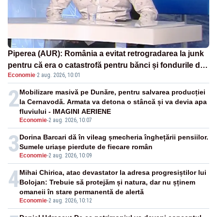
Piperea (AUR): România a evitat retrogradarea la junk
pentru că era o catastrofă pentru bănci și fondurile de
Economie
·
2 aug. 2026, 10:01
pensii
2
Mobilizare masivă pe Dunăre, pentru salvarea producției
la Cernavodă. Armata va detona o stâncă și va devia apa
fluviului - IMAGINI AERIENE
Economie
-
2 aug. 2026, 10:07
3
Dorina Barcari dă în vileag șmecheria înghețării pensiilor.
Sumele uriașe pierdute de fiecare român
Economie
-
2 aug. 2026, 10:09
4
Mihai Chirica, atac devastator la adresa progresiștilor lui
Bolojan: Trebuie să protejăm și natura, dar nu șținem
omaneii în stare permanentă de alertă
Economie
-
2 aug. 2026, 10:12