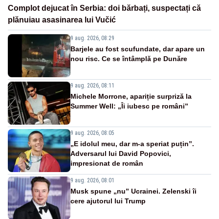
Complot dejucat în Serbia: doi bărbați, suspectați că
plănuiau asasinarea lui Vučić
9 aug. 2026, 08:29
Barjele au fost scufundate, dar apare un
nou risc. Ce se întâmplă pe Dunăre
9 aug. 2026, 08:11
Michele Morrone, apariție surpriză la
Summer Well: „Îi iubesc pe români”
9 aug. 2026, 08:05
„E idolul meu, dar m-a speriat puțin”.
Adversarul lui David Popovici,
impresionat de român
9 aug. 2026, 08:01
Musk spune „nu” Ucrainei. Zelenski îi
cere ajutorul lui Trump