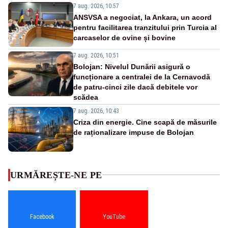
7 aug. 2026, 10:57
ANSVSA a negociat, la Ankara, un acord
pentru facilitarea tranzitului prin Turcia al
carcaselor de ovine și bovine
7 aug. 2026, 10:51
Bolojan: Nivelul Dunării asigură o
funcționare a centralei de la Cernavodă
de patru-cinci zile dacă debitele vor
scădea
7 aug. 2026, 10:43
Criza din energie. Cine scapă de măsurile
de raționalizare impuse de Bolojan
URMĂREȘTE-NE PE
Facebook
YouTube