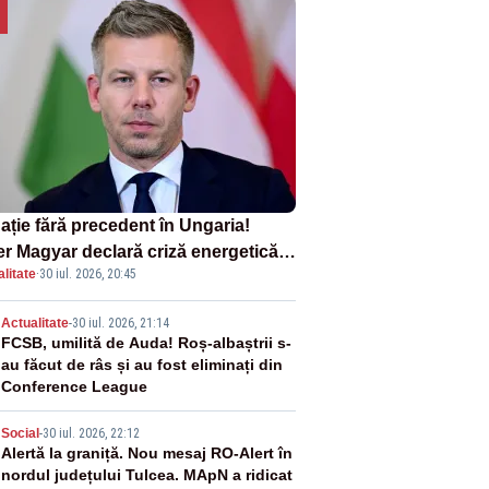
ație fără precedent în Ungaria!
er Magyar declară criză energetică
litate
·
30 iul. 2026, 20:45
ă oprirea centralei de la Paks
2
Actualitate
-
30 iul. 2026, 21:14
FCSB, umilită de Auda! Roș-albaștrii s-
au făcut de râs și au fost eliminați din
Conference League
3
Social
-
30 iul. 2026, 22:12
Alertă la graniță. Nou mesaj RO-Alert în
nordul județului Tulcea. MApN a ridicat