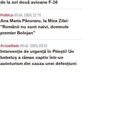
de la sol două avioane F-16
4
Politica
-
30 iul. 2026, 22:15
Ana Maria Păcuraru, la Miza Zilei:
”Românii nu sunt naivi, domnule
premier Bolojan”
5
Actualitate
-
30 iul. 2026, 20:33
Intervenție de urgență în Pitești! Un
bebeluș a rămas captiv într-un
autoturism din cauza unei defecțiuni