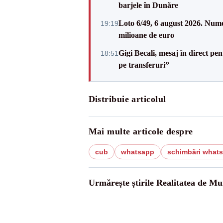
barjele în Dunăre
Loto 6/49, 6 august 2026. Nume
19:19
milioane de euro
Gigi Becali, mesaj în direct p
18:51
pe transferuri”
Distribuie articolul
Mai multe articole despre
cub
whatsapp
schimbări what
Urmărește știrile Realitatea de Mu