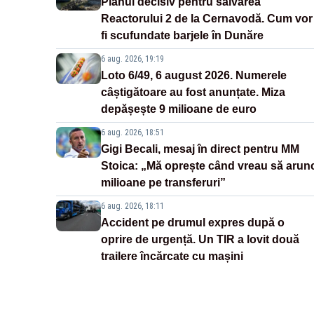
Planul decisiv pentru salvarea
Reactorului 2 de la Cernavodă. Cum vor
fi scufundate barjele în Dunăre
6 aug. 2026, 19:19
Loto 6/49, 6 august 2026. Numerele
câștigătoare au fost anunțate. Miza
depășește 9 milioane de euro
6 aug. 2026, 18:51
Gigi Becali, mesaj în direct pentru MM
Stoica: „Mă oprește când vreau să arun
milioane pe transferuri”
6 aug. 2026, 18:11
Accident pe drumul expres după o
oprire de urgență. Un TIR a lovit două
trailere încărcate cu mașini