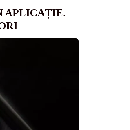
 APLICAȚIE.
ORI