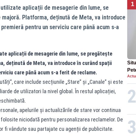
1
utilizate aplicații de mesagerie din lume, se
 majoră. Platforma, deținută de Meta, va introduce
 o premieră pentru un serviciu care până acum s-a
ate aplicații de mesagerie din lume, se pregătește
, deținută de Meta, va introduce în curând spații
Situ
Pet
erviciu care până acum s-a ferit de reclame.
Actua
dup
tăți”, care include secțiunile „Stare” și „Canale” și este
rde de utilizatori la nivel global. În restul aplicației,
neschimbată.
onale, apelurile și actualizările de stare vor continua
i folosite niciodată pentru personalizarea reclamelor. De
 fi vândute sau partajate cu agenții de publicitate.