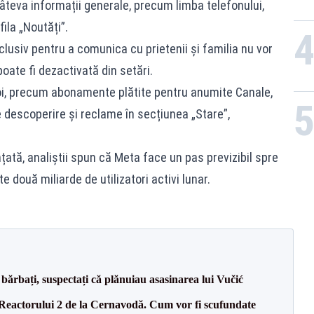
âteva informații generale, precum limba telefonului,
fila „Noutăți”.
xclusiv pentru a comunica cu prietenii și familia nu vor
poate fi dezactivată din setări.
oi, precum abonamente plătite pentru anumite Canale,
 descoperire și reclame în secțiunea „Stare”,
țată, analiștii spun că Meta face un pas previzibil spre
 două miliarde de utilizatori activi lunar.
bărbați, suspectați că plănuiau asasinarea lui Vučić
 Reactorului 2 de la Cernavodă. Cum vor fi scufundate