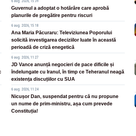
6 aug. 2026, 15:39
Guvernul a adoptat o hotărâre care aprobă
planurile de pregătire pentru riscuri
6 aug. 2026, 15:18
Ana Maria Păcuraru: Televiziunea Poporului
solicită investigarea deciziilor luate în această
perioadă de criză enegetică
6 aug. 2026, 11:27
JD Vance anunță negocieri de pace dificile și
c
îndelungate cu Iranul, în timp ce Teheranul neagă
existența discuțiilor cu SUA
6 aug. 2026, 11:24
Nicușor Dan, suspendat pentru că nu propune
un nume de prim-ministru, așa cum prevede
Constituția!