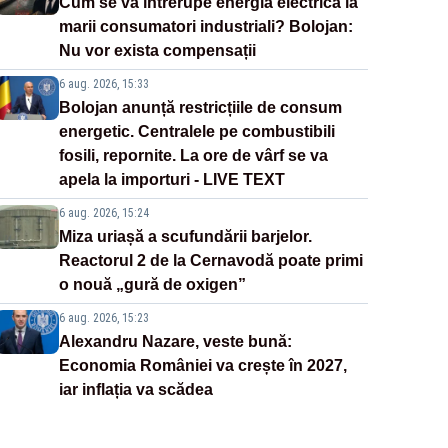
Cum se va întrerupe energia electrică la
marii consumatori industriali? Bolojan:
Nu vor exista compensații
6 aug. 2026, 15:33
Bolojan anunță restricțiile de consum
energetic. Centralele pe combustibili
fosili, repornite. La ore de vârf se va
apela la importuri - LIVE TEXT
6 aug. 2026, 15:24
Miza uriașă a scufundării barjelor.
Reactorul 2 de la Cernavodă poate primi
o nouă „gură de oxigen”
6 aug. 2026, 15:23
Alexandru Nazare, veste bună:
Economia României va crește în 2027,
iar inflația va scădea