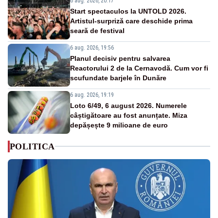
6 aug. 2026, 20:17
Start spectaculos la UNTOLD 2026.
Artistul-surpriză care deschide prima
seară de festival
6 aug. 2026, 19:56
Planul decisiv pentru salvarea
Reactorului 2 de la Cernavodă. Cum vor fi
scufundate barjele în Dunăre
6 aug. 2026, 19:19
Loto 6/49, 6 august 2026. Numerele
câștigătoare au fost anunțate. Miza
depășește 9 milioane de euro
POLITICA