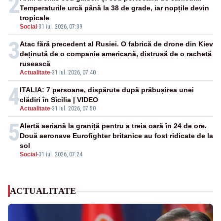
2
Temperaturile urcă până la 38 de grade, iar nopțile devin
tropicale
Social
-
31 iul. 2026, 07:39
3
Atac fără precedent al Rusiei. O fabrică de drone din Kiev
deținută de o companie americană, distrusă de o rachetă
rusească
Actualitate
-
31 iul. 2026, 07:40
4
ITALIA: 7 persoane, dispărute după prăbușirea unei
clădiri în Sicilia | VIDEO
Actualitate
-
31 iul. 2026, 07:50
5
Alertă aeriană la graniță pentru a treia oară în 24 de ore.
Două aeronave Eurofighter britanice au fost ridicate de la
sol
Social
-
31 iul. 2026, 07:24
ACTUALITATE