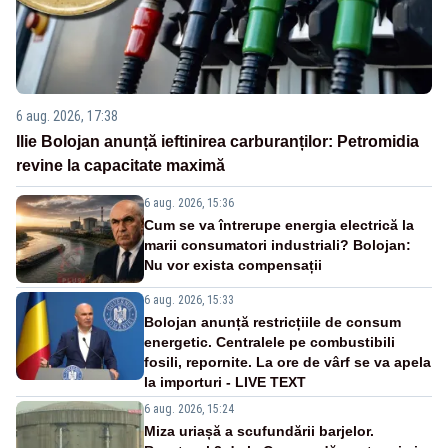
6 aug. 2026, 17:38
Ilie Bolojan anunță ieftinirea carburanților: Petromidia
revine la capacitate maximă
6 aug. 2026, 15:36
Cum se va întrerupe energia electrică la
marii consumatori industriali? Bolojan:
Nu vor exista compensații
6 aug. 2026, 15:33
Bolojan anunță restricțiile de consum
energetic. Centralele pe combustibili
fosili, repornite. La ore de vârf se va apela
la importuri - LIVE TEXT
6 aug. 2026, 15:24
Miza uriașă a scufundării barjelor.