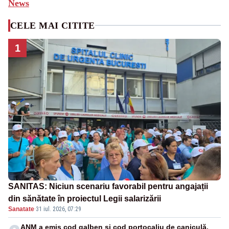
News
CELE MAI CITITE
1
SANITAS: Niciun scenariu favorabil pentru angajații
din sănătate în proiectul Legii salarizării
Sanatate
·
31 iul. 2026, 07:29
ANM a emis cod galben și cod portocaliu de caniculă.