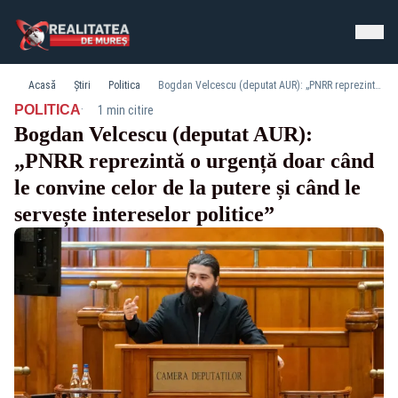
Acasă
Știri
Politica
Bogdan Velcescu (deputat AUR): „PNRR reprezintă o urgență doar când le convine celor de la putere și când le servește intereselor politice”
·
POLITICA
1 min citire
Bogdan Velcescu (deputat AUR):
„PNRR reprezintă o urgență doar când
le convine celor de la putere și când le
servește intereselor politice”