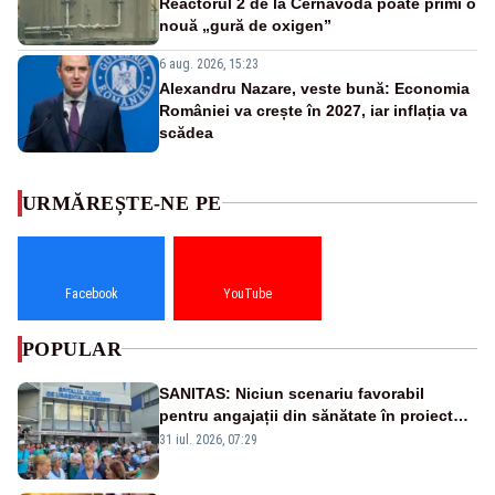
Reactorul 2 de la Cernavodă poate primi o
nouă „gură de oxigen”
6 aug. 2026, 15:23
Alexandru Nazare, veste bună: Economia
României va crește în 2027, iar inflația va
scădea
URMĂREȘTE-NE PE
Facebook
YouTube
POPULAR
SANITAS: Niciun scenariu favorabil
pentru angajații din sănătate în proiectul
Legii salarizării
31 iul. 2026, 07:29