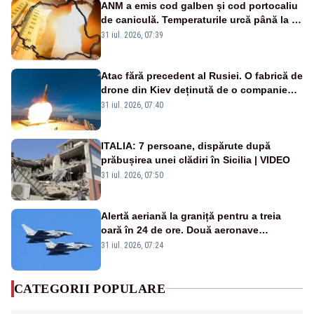
ANM a emis cod galben și cod portocaliu
de caniculă. Temperaturile urcă până la 38
de grade, iar nopțile devin tropicale
31 iul. 2026, 07:39
Atac fără precedent al Rusiei. O fabrică de
drone din Kiev deținută de o companie
americană, distrusă de o rachetă
31 iul. 2026, 07:40
rusească
ITALIA: 7 persoane, dispărute după
prăbușirea unei clădiri în Sicilia | VIDEO
31 iul. 2026, 07:50
Alertă aeriană la graniță pentru a treia
oară în 24 de ore. Două aeronave
Eurofighter britanice au fost ridicate de la
31 iul. 2026, 07:24
sol
CATEGORII POPULARE