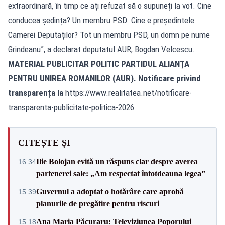
extraordinară, în timp ce ați refuzat să o supuneți la vot. Cine
conducea ședința? Un membru PSD. Cine e președintele
Camerei Deputaților? Tot un membru PSD, un domn pe nume
Grindeanu”, a declarat deputatul AUR, Bogdan Velcescu.
MATERIAL PUBLICITAR POLITIC PARTIDUL ALIANȚA
PENTRU UNIREA ROMANILOR (AUR). Notificare privind
transparența la
https://www.realitatea.net/notificare-
transparenta-publicitate-politica-2026
CITEȘTE ȘI
Ilie Bolojan evită un răspuns clar despre averea
16:34
partenerei sale: „Am respectat întotdeauna legea”
Guvernul a adoptat o hotărâre care aprobă
15:39
planurile de pregătire pentru riscuri
Ana Maria Păcuraru: Televiziunea Poporului
15:18