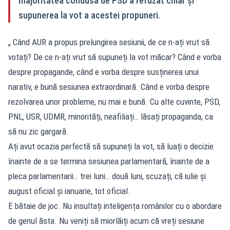
majoritatea condusă de PSD a refuzat chiar și
supunerea la vot a acestei propuneri.
„ Când AUR a propus prelungirea sesiunii, de ce n-ați vrut să
votați? De ce n-ați vrut să supuneți la vot măcar? Când e vorba
despre propagande, când e vorba despre susținerea unui
narativ, e bună sesiunea extraordinară. Când e vorba despre
rezolvarea unor probleme, nu mai e bună. Cu alte cuvinte, PSD,
PNL, USR, UDMR, minorități, neafiliați… lăsați propaganda, ca
să nu zic gargară.
Ați avut ocazia perfectă să supuneți la vot, să luați o decizie
înainte de a se termina sesiunea parlamentară, înainte de a
pleca parlamentarii… trei luni… două luni, scuzați, că iulie și
august oficial și ianuarie, tot oficial.
E bătaie de joc. Nu insultați inteligența românilor cu o abordare
de genul ăsta. Nu veniți să miorlăiți acum că vreți sesiune