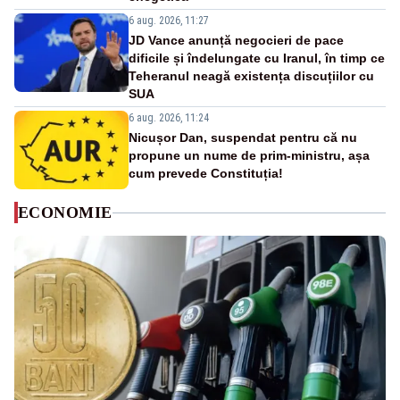
6 aug. 2026, 11:27
JD Vance anunță negocieri de pace
dificile și îndelungate cu Iranul, în timp ce
Teheranul neagă existența discuțiilor cu
SUA
6 aug. 2026, 11:24
Nicușor Dan, suspendat pentru că nu
propune un nume de prim-ministru, așa
cum prevede Constituția!
ECONOMIE