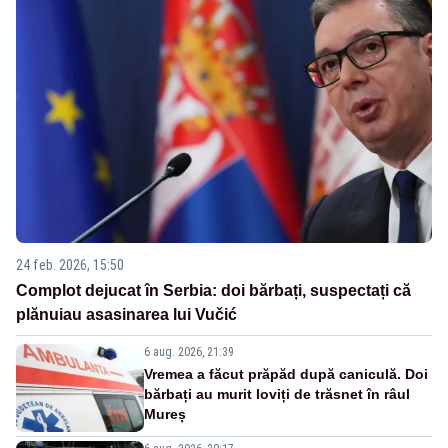
24 feb. 2026, 15:50
Complot dejucat în Serbia: doi bărbați, suspectați că
plănuiau asasinarea lui Vučić
6 aug. 2026, 21:39
Vremea a făcut prăpăd după caniculă. Doi
bărbați au murit loviți de trăsnet în râul
Mureș