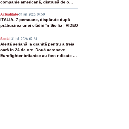
companie americană, distrusă de o
rachetă rusească
4
Actualitate
-
31 iul. 2026, 07:50
ITALIA: 7 persoane, dispărute după
prăbușirea unei clădiri în Sicilia | VIDEO
5
Social
-
31 iul. 2026, 07:24
Alertă aeriană la graniță pentru a treia
oară în 24 de ore. Două aeronave
Eurofighter britanice au fost ridicate de
la sol