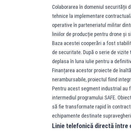
Colaborarea în domeniul securității d
tehnice la implementare contractuală
operative în parteneriatul militar din
liniilor de producție pentru drone și
Baza acestei cooperări a fost stabili
de securitate. După o serie de vizite 
deplasa în luna iulie pentru a definitiv
Finanțarea acestor proiecte de înalt
nerambursabile, proiectul fiind integ
Pentru acest segment industrial au f
intermediul programului SAFE. Obiecti
să fie transformate rapid în contra
echipamente destinate supravegherii ș
Linie telefonică directă într