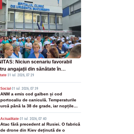
ITAS: Niciun scenariu favorabil
ru angajații din sănătate în
tate
·
31 iul. 2026, 07:29
ectul Legii salarizării
2
Social
-
31 iul. 2026, 07:39
ANM a emis cod galben și cod
portocaliu de caniculă. Temperaturile
urcă până la 38 de grade, iar nopțile
devin tropicale
3
Actualitate
-
31 iul. 2026, 07:40
Atac fără precedent al Rusiei. O fabrică
de drone din Kiev deținută de o