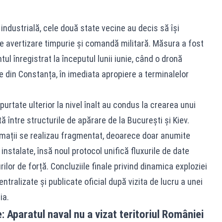
ndustrială, cele două state vecine au decis să își
de avertizare timpurie și comandă militară. Măsura a fost
ul înregistrat la începutul lunii iunie, când o dronă
e din Constanța, în imediata apropiere a terminalelor
purtate ulterior la nivel înalt au condus la crearea unui
 între structurile de apărare de la București și Kiev.
rmații se realizau fragmentat, deoarece doar anumite
 instalate, însă noul protocol unifică fluxurile de date
rilor de forță. Concluziile finale privind dinamica exploziei
tralizate și publicate oficial după vizita de lucru a unei
ia.
 Aparatul naval nu a vizat teritoriul României