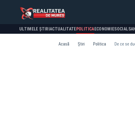
ULTIMELE ȘTIRI
ACTUALITATE
POLITICA
ECONOMIE
SOCIAL
SA
Acasă
Știri
Politica
De ce se duc