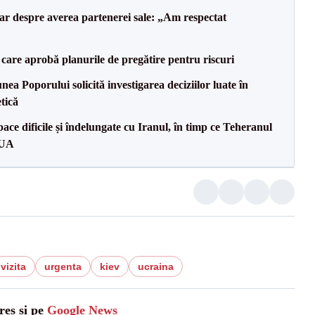
lar despre averea partenerei sale: „Am respectat
care aprobă planurile de pregătire pentru riscuri
a Poporului solicită investigarea deciziilor luate în
tică
ce dificile și îndelungate cu Iranul, în timp ce Teheranul
SUA
vizita
urgenta
kiev
ucraina
res și pe
Google News