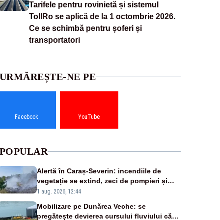
Tarifele pentru rovinietă și sistemul
TollRo se aplică de la 1 octombrie 2026.
Ce se schimbă pentru șoferi și
transportatori
URMĂREȘTE-NE PE
Facebook
YouTube
POPULAR
Alertă în Caraș-Severin: incendiile de
vegetație se extind, zeci de pompieri și
silvicultori se luptă cu flăcările - VIDEO
1 aug. 2026, 12:44
Mobilizare pe Dunărea Veche: se
pregătește devierea cursului fluviului către