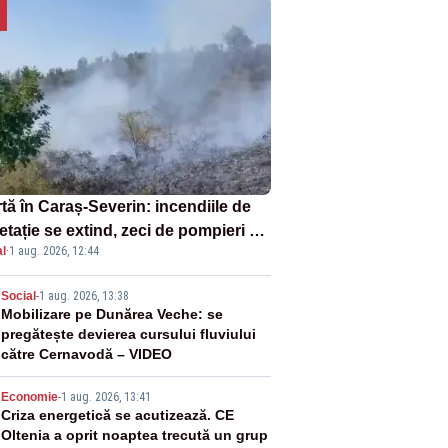
tă în Caraș-Severin: incendiile de
tație se extind, zeci de pompieri și
l
·
1 aug. 2026, 12:44
icultori se luptă cu flăcările - VIDEO
2
Social
-
1 aug. 2026, 13:38
Mobilizare pe Dunărea Veche: se
pregătește devierea cursului fluviului
către Cernavodă – VIDEO
3
Economie
-
1 aug. 2026, 13:41
Criza energetică se acutizează. CE
Oltenia a oprit noaptea trecută un grup