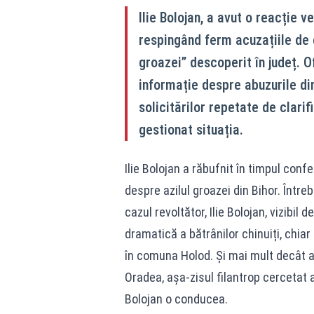
Ilie Bolojan, a avut o reacție 
respingând ferm acuzațiile de c
groazei” descoperit în județ. Of
informație despre abuzurile din
solicitărilor repetate de clarif
gestionat situația.
Ilie Bolojan a răbufnit în timpul conf
despre azilul groazei din Bihor. Într
cazul revoltător, Ilie Bolojan, vizibil 
dramatică a bătrânilor chinuiți, chia
în comuna Holod. Și mai mult decât at
Oradea, așa-zisul filantrop cercetat
Bolojan o conducea.