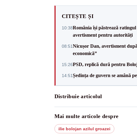
CITEȘTE ȘI
România își păstrează ratingul 
10:38
avertisment pentru autorități
Nicușor Dan, avertisment după 
08:51
economică”
PSD, replică dură pentru Boloj
15:26
Ședința de guvern se amână pen
14:51
Distribuie articolul
Mai multe articole despre
ilie bolojan azilul groazei