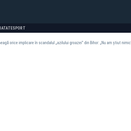
NATATE
SPORT
 neagă orice implicare în scandalul „azilului groazei” din Bihor: „Nu am știut nimic