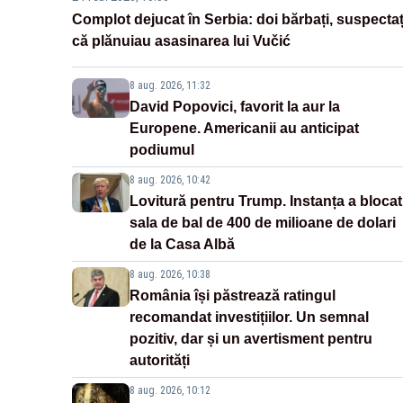
Complot dejucat în Serbia: doi bărbați, suspectaț
că plănuiau asasinarea lui Vučić
8 aug. 2026, 11:32
David Popovici, favorit la aur la
Europene. Americanii au anticipat
podiumul
8 aug. 2026, 10:42
Lovitură pentru Trump. Instanța a blocat
sala de bal de 400 de milioane de dolari
de la Casa Albă
8 aug. 2026, 10:38
România își păstrează ratingul
recomandat investițiilor. Un semnal
pozitiv, dar și un avertisment pentru
autorități
8 aug. 2026, 10:12