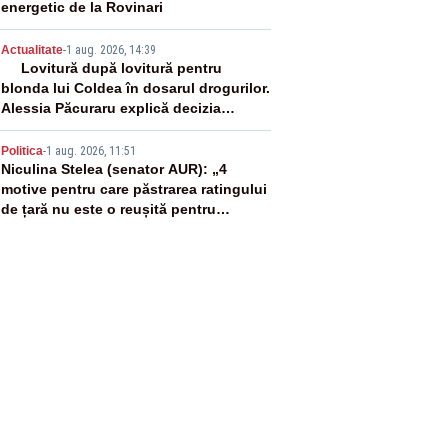
energetic de la Rovinari
4
Actualitate
-
1 aug. 2026, 14:39
Lovitură după lovitură pentru
blonda lui Coldea în dosarul drogurilor.
Alessia Păcuraru explică decizia
magistraților
5
Politica
-
1 aug. 2026, 11:51
Niculina Stelea (senator AUR): „4
motive pentru care păstrarea ratingului
de țară nu este o reușită pentru
Guvernul Bolojan”