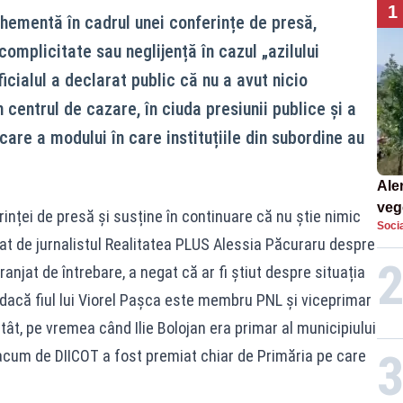
1
vehementă în cadrul unei conferințe de presă,
omplicitate sau neglijență în cazul „azilului
icialul a declarat public că nu a avut nicio
 centrul de cazare, în ciuda presiunii publice și a
icare a modului în care instituțiile din subordine au
Aler
vege
erinței de presă și susține în continuare că nu știe nimic
Socia
silv
ebat de jurnalistul Realitatea PLUS Alessia Păcuraru despre
deranjat de întrebare, a negat că ar fi știut despre situația
r dacă fiul lui Viorel Pașca este membru PNL și viceprimar
ât, pe vremea când Ilie Bolojan era primar al municipiului
 acum de DIICOT a fost premiat chiar de Primăria pe care