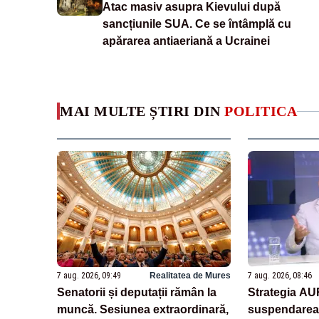
Atac masiv asupra Kievului după
sancțiunile SUA. Ce se întâmplă cu
apărarea antiaeriană a Ucrainei
MAI MULTE ȘTIRI DIN
POLITICA
7 aug. 2026, 09:49
Realitatea de Mures
7 aug. 2026, 08:46
Senatorii și deputații rămân la
Strategia AU
muncă. Sesiunea extraordinară,
suspendarea 