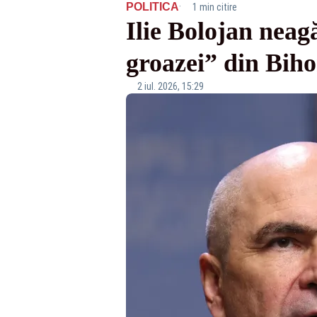
·
POLITICA
1 min citire
Ilie Bolojan neagă
groazei” din Biho
2 iul. 2026, 15:29