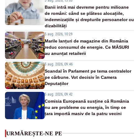
5 aug. 2026, 15:03
Banii intră mai devreme pentru milioane
de români: când se plătesc alocațiile,
indemnizațiile și drepturile persoanelor cu
dizabilități
5 aug. 2026, 10:29
Marile lanțuri de magazine din România
reduc consumul de energie. Ce MĂSURI
au anunțat retailerii
5 aug. 2026, 09:46
Scandal în Parlament pe tema centralelor
pe cărbune. Vot decisiv în Camera
Deputaților
5 aug. 2026, 09:42
Comisia Europeană susține că România
nu are probleme cu energia, în timp ce
țara importă masiv de la patru vecini
URMĂREȘTE-NE PE