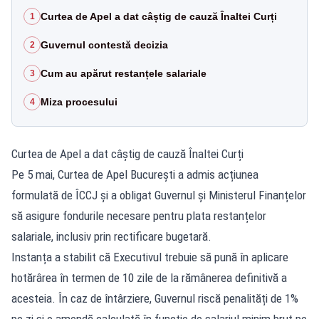
Curtea de Apel a dat câștig de cauză Înaltei Curți
1
Guvernul contestă decizia
2
Cum au apărut restanțele salariale
3
Miza procesului
4
Curtea de Apel a dat câștig de cauză Înaltei Curți
Pe 5 mai, Curtea de Apel București a admis acțiunea
formulată de ÎCCJ și a obligat Guvernul și Ministerul Finanțelor
să asigure fondurile necesare pentru plata restanțelor
salariale, inclusiv prin rectificare bugetară.
Instanța a stabilit că Executivul trebuie să pună în aplicare
hotărârea în termen de 10 zile de la rămânerea definitivă a
acesteia. În caz de întârziere, Guvernul riscă penalități de 1%
pe zi și o amendă calculată în funcție de salariul minim brut pe