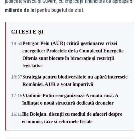
judecătorească și Guvern, cu implicații financiare de aproape
5
miliarde de lei
pentru bugetul de stat.
CITEȘTE ȘI
Petrișor Peiu (AUR) critică gestionarea crizei
19:53
energetice: Proiectele de la Complexul Energetic
Oltenia sunt blocate în birocrație și restricții
legislative
Strategia pentru biodiversitate nu apără interesele
19:37
României. AUR a votat împotrivă
Vladimir Putin reorganizează Armata rusă. A
17:15
înființat o nouă structură dedicată dronelor
Ilie Bolojan, discuții cu mediul de afaceri despre
16:11
economie, taxe și reformele fiscale