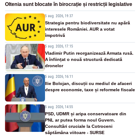
Oltenia sunt blocate în birocrație și restricții legislative
5 aug. 2026, 19:37
Strategia pentru biodiversitate nu apără
interesele României. AUR a votat
împotrivă
5 aug. 2026, 17:15
Vladimir Putin reorganizează Armata rusă.
A înființat o nouă structură dedicată
dronelor
5 aug. 2026, 16:11
Ilie Bolojan, discuții cu mediul de afaceri
despre economie, taxe și reformele fiscale
5 aug. 2026, 14:55
PSD, UDMR și aripa conservatoare din
PNL ar putea forma noul Guvern.
Consultări cruciale la Cotroceni
săptămâna viitoare - SURSE