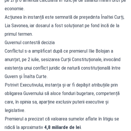
economie.
Acțiunea în instanță este semnată de președinta Înaltei Curți,
Lia Savonea, iar dosarul a fost soluționat pe fond încă de la
primul termen.
Guvernul contestă decizia
Conflictul s-a amplificat după ce premierul Ilie Bolojan a
anunțat, pe 2 iulie, sesizarea Curții Constituționale, invocând
existența unui conflict juridic de natură constituțională între
Guvern și Înalta Curte.
Potrivit Executivului, instanța și-ar fi depășit atribuțiile prin
obligarea Guvernului să aloce fonduri bugetare, competență
care, în opinia sa, aparține exclusiv puterii executive și
legislative.
Premierul a precizat că valoarea sumelor aflate în litigiu se
ridică la aproximativ
4,8 miliarde de lei
.