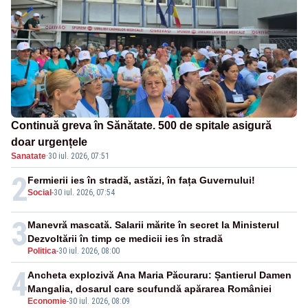
Continuă greva în Sănătate. 500 de spitale asigură
doar urgențele
Sanatate
·
30 iul. 2026, 07:51
2
Fermierii ies în stradă, astăzi, în fața Guvernului!
Social
-
30 iul. 2026, 07:54
3
Manevră mascată. Salarii mărite în secret la Ministerul
Dezvoltării în timp ce medicii ies în stradă
Politica
-
30 iul. 2026, 08:00
4
Ancheta explozivă Ana Maria Păcuraru: Șantierul Damen
Mangalia, dosarul care scufundă apărarea României
Economie
-
30 iul. 2026, 08:09