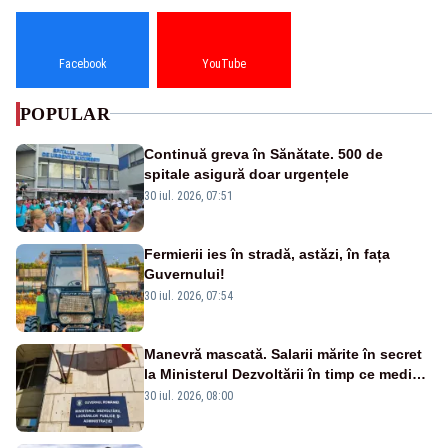
Facebook
YouTube
POPULAR
Continuă greva în Sănătate. 500 de
spitale asigură doar urgențele
30 iul. 2026, 07:51
Fermierii ies în stradă, astăzi, în fața
Guvernului!
30 iul. 2026, 07:54
Manevră mascată. Salarii mărite în secret
la Ministerul Dezvoltării în timp ce medicii
ies în stradă
30 iul. 2026, 08:00