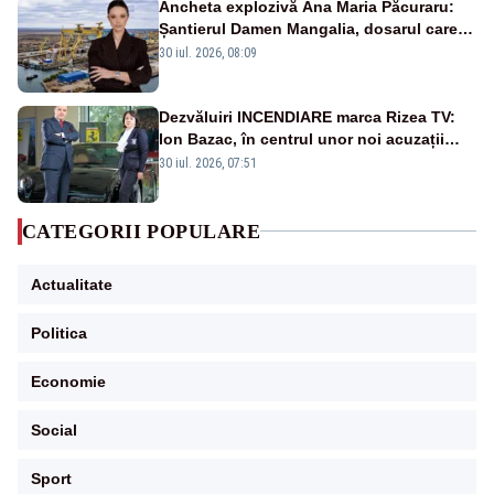
Ancheta explozivă Ana Maria Păcuraru:
Șantierul Damen Mangalia, dosarul care
scufundă apărarea României
30 iul. 2026, 08:09
Dezvăluiri INCENDIARE marca Rizea TV:
Ion Bazac, în centrul unor noi acuzații
publice
30 iul. 2026, 07:51
CATEGORII POPULARE
Actualitate
Politica
Economie
Social
Sport