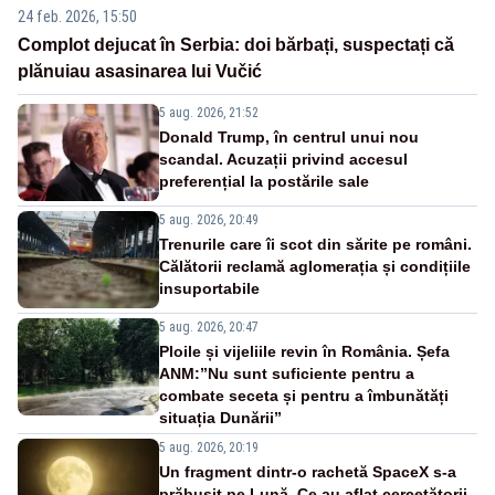
24 feb. 2026, 15:50
Complot dejucat în Serbia: doi bărbați, suspectați că
plănuiau asasinarea lui Vučić
5 aug. 2026, 21:52
Donald Trump, în centrul unui nou
scandal. Acuzații privind accesul
preferențial la postările sale
5 aug. 2026, 20:49
Trenurile care îi scot din sărite pe români.
Călătorii reclamă aglomerația și condițiile
insuportabile
5 aug. 2026, 20:47
Ploile și vijeliile revin în România. Șefa
ANM:”Nu sunt suficiente pentru a
combate seceta și pentru a îmbunătăți
situația Dunării”
5 aug. 2026, 20:19
Un fragment dintr-o rachetă SpaceX s-a
prăbușit pe Lună. Ce au aflat cercetătorii