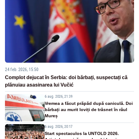
24 feb. 2026, 15:50
Complot dejucat în Serbia: doi bărbați, suspectați că
plănuiau asasinarea lui Vučić
6 aug. 2026, 21:39
Vremea a făcut prăpăd după caniculă. Doi
bărbați au murit loviți de trăsnet în râul
Mureș
6 aug. 2026, 20:17
Start spectaculos la UNTOLD 2026.