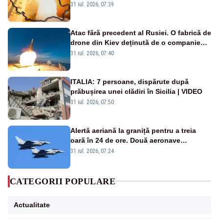
de grade, iar nopțile devin tropicale
31 iul. 2026, 07:39
Atac fără precedent al Rusiei. O fabrică de
drone din Kiev deținută de o companie
americană, distrusă de o rachetă
31 iul. 2026, 07:40
rusească
ITALIA: 7 persoane, dispărute după
prăbușirea unei clădiri în Sicilia | VIDEO
31 iul. 2026, 07:50
Alertă aeriană la graniță pentru a treia
oară în 24 de ore. Două aeronave
Eurofighter britanice au fost ridicate de la
31 iul. 2026, 07:24
sol
CATEGORII POPULARE
Actualitate