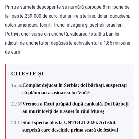
Printre sumele descoperite se numără aproape 8 milioane de
lei, peste 239.000 de euro, dar și lire sterline, dolari canadieni,
dolari americani, forinți, franci elvețieni și șecheli israelieni.
Potrivit unor surse din anchetă, valoarea totală a banilor
ridicați de anchetatori depășește echivalentul a 1,85 milioane
de euro.
CITEȘTE ȘI
Complot dejucat în Serbia: doi bărbați, suspectați
15:50
că plănuiau asasinarea lui Vučić
Vremea a făcut prăpăd după caniculă. Doi bărbați
21:39
au murit loviți de trăsnet în râul Mureș
Start spectaculos la UNTOLD 2026. Artistul-
20:17
surpriză care deschide prima seară de festival