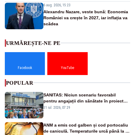
6 aug. 2026, 15:23
Alexandru Nazare, veste bună: Economia
României va crește în 2027, iar inflația va
scădea
URMĂREȘTE-NE PE
Facebook
YouTube
POPULAR
SANITAS: Niciun scenariu favorabil
pentru angajații din sănătate în proiectul
Legii salarizării
31 iul. 2026, 07:29
ANM a emis cod galben și cod portocaliu
de caniculă. Temperaturile urcă până la 38