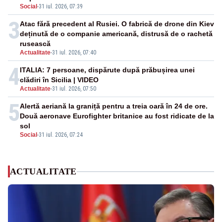
Social
-
31 iul. 2026, 07:39
3
Atac fără precedent al Rusiei. O fabrică de drone din Kiev
deținută de o companie americană, distrusă de o rachetă
rusească
Actualitate
-
31 iul. 2026, 07:40
4
ITALIA: 7 persoane, dispărute după prăbușirea unei
clădiri în Sicilia | VIDEO
Actualitate
-
31 iul. 2026, 07:50
5
Alertă aeriană la graniță pentru a treia oară în 24 de ore.
Două aeronave Eurofighter britanice au fost ridicate de la
sol
Social
-
31 iul. 2026, 07:24
ACTUALITATE