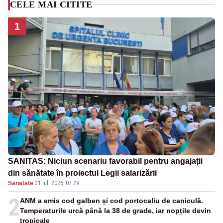
CELE MAI CITITE
1
SANITAS: Niciun scenariu favorabil pentru angajații
din sănătate în proiectul Legii salarizării
Sanatate
·
31 iul. 2026, 07:29
2
ANM a emis cod galben și cod portocaliu de caniculă.
Temperaturile urcă până la 38 de grade, iar nopțile devin
tropicale