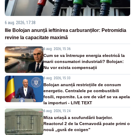
6 aug. 2026, 17:38
Ilie Bolojan anunță ieftinirea carburanților: Petromidia
revine la capacitate maximă
6 aug. 2026, 15:36
Cum se va întrerupe energia electrică la
marii consumatori industriali? Bolojan:
Nu vor exista compensații
6 aug. 2026, 15:33
Bolojan anunță restricțiile de consum
energetic. Centralele pe combustibili
fosili, repornite. La ore de vârf se va apela
la importuri - LIVE TEXT
6 aug. 2026, 15:24
Miza uriașă a scufundării barjelor.
Reactorul 2 de la Cernavodă poate primi o
nouă „gură de oxigen”