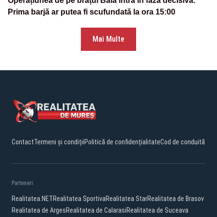
Operațiunea de pe brațul Bala intră în faza decisivă.
Prima barjă ar putea fi scufundată la ora 15:00
Mai Multe
Contact
Termeni și condiții
Politică de confidențialitate
Cod de conduită
Parteneri:
Realitatea.NET
Realitatea Sportiva
Realitatea Star
Realitatea de Brasov
Realitatea de Arges
Realitatea de Calarasi
Realitatea de Suceava