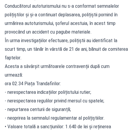
Conducătorul autoturismului nu s-a conformat semnalelor
polițiștilor și și-a continuat deplasarea, polițiștii pornind în
urmărirea autoturismului, șoferul acestuia, în acest timp
provocând un accident cu pagube materiale.
În urma investigațiilor efectuare, polițiștii au identificat la
scurt timp, un tânăr în vârstă de 21 de ani, bănuit de comiterea
faptelor.
Acesta a sâvârșit următoarele contravenții după cum
urmează:
ora 02.34 Piața Trandafirilor:
- nerespectarea indicațiilor polițistului rutier;
- nerespectarea regulilor privind mersul cu spatele;
- nepurtarea centurii de siguranță;
- neoprirea la semnalul regulamentar al polițiștiilor.
• Valoare totală a sancțiunilor: 1.640 de lei și reținerea