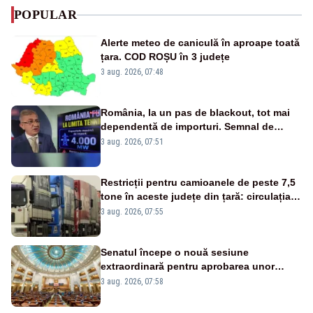
POPULAR
Alerte meteo de caniculă în aproape toată
țara. COD ROȘU în 3 județe
3 aug. 2026, 07:48
România, la un pas de blackout, tot mai
dependentă de importuri. Semnal de
alarmă tras de un expert în energie
3 aug. 2026, 07:51
Restricții pentru camioanele de peste 7,5
tone în aceste județe din țară: circulația
este interzisă luni, între orele 12:00 și
3 aug. 2026, 07:55
20:00
Senatul începe o nouă sesiune
extraordinară pentru aprobarea unor
jaloane din PNRR
3 aug. 2026, 07:58