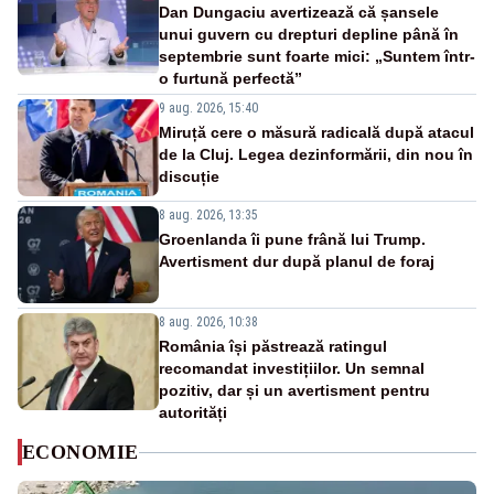
Dan Dungaciu avertizează că șansele
unui guvern cu drepturi depline până în
septembrie sunt foarte mici: „Suntem într-
o furtună perfectă”
9 aug. 2026, 15:40
Miruță cere o măsură radicală după atacul
de la Cluj. Legea dezinformării, din nou în
discuție
8 aug. 2026, 13:35
Groenlanda îi pune frână lui Trump.
Avertisment dur după planul de foraj
8 aug. 2026, 10:38
România își păstrează ratingul
recomandat investițiilor. Un semnal
pozitiv, dar și un avertisment pentru
autorități
ECONOMIE