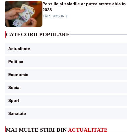
Pensiile și salariile ar putea crește abia în
2028
3 aug. 2026, 07:31
CATEGORII POPULARE
Actualitate
Politica
Economie
Social
Sport
Sanatate
MAI MULTE ȘTIRI DIN
ACTUALITATE