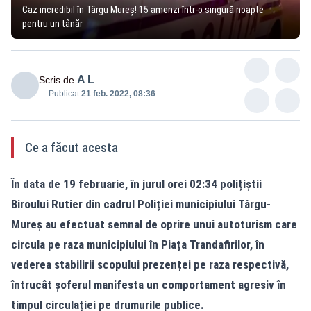
Caz incredibil în Târgu Mureş! 15 amenzi într-o singură noapte
pentru un tânăr
A L
Scris de
Publicat:
21 feb. 2022, 08:36
Ce a făcut acesta
În data de 19 februarie, în jurul orei 02:34 polițiștii
Biroului Rutier din cadrul Poliției municipiului Târgu-
Mureș au efectuat semnal de oprire unui autoturism care
circula pe raza municipiului în Piața Trandafirilor, în
vederea stabilirii scopului prezenței pe raza respectivă,
întrucât șoferul manifesta un comportament agresiv în
timpul circulației pe drumurile publice.