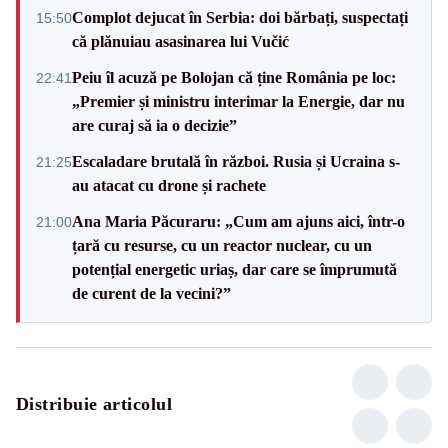
Complot dejucat în Serbia: doi bărbați, suspectați
15:50
că plănuiau asasinarea lui Vučić
Peiu îl acuză pe Bolojan că ține România pe loc:
22:41
„Premier și ministru interimar la Energie, dar nu
are curaj să ia o decizie”
Escaladare brutală în război. Rusia și Ucraina s-
21:25
au atacat cu drone și rachete
Ana Maria Păcuraru: „Cum am ajuns aici, într-o
21:00
țară cu resurse, cu un reactor nuclear, cu un
potențial energetic uriaș, dar care se împrumută
de curent de la vecini?”
Distribuie articolul