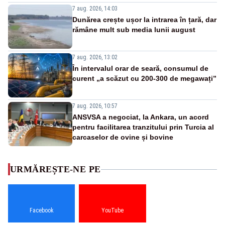
7 aug. 2026, 14:03
Dunărea crește ușor la intrarea în țară, dar
rămâne mult sub media lunii august
7 aug. 2026, 13:02
În intervalul orar de seară, consumul de
curent „a scăzut cu 200-300 de megawați”
7 aug. 2026, 10:57
ANSVSA a negociat, la Ankara, un acord
pentru facilitarea tranzitului prin Turcia al
carcaselor de ovine și bovine
URMĂREȘTE-NE PE
Facebook
YouTube