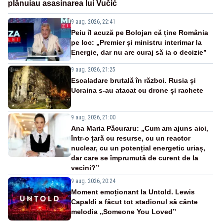
plănuiau asasinarea lui Vučić
9 aug. 2026, 22:41
Peiu îl acuză pe Bolojan că ține România
pe loc: „Premier și ministru interimar la
Energie, dar nu are curaj să ia o decizie”
9 aug. 2026, 21:25
Escaladare brutală în război. Rusia și
Ucraina s-au atacat cu drone și rachete
9 aug. 2026, 21:00
Ana Maria Păcuraru: „Cum am ajuns aici,
într-o țară cu resurse, cu un reactor
nuclear, cu un potențial energetic uriaș,
dar care se împrumută de curent de la
vecini?”
9 aug. 2026, 20:24
Moment emoționant la Untold. Lewis
Capaldi a făcut tot stadionul să cânte
melodia „Someone You Loved”