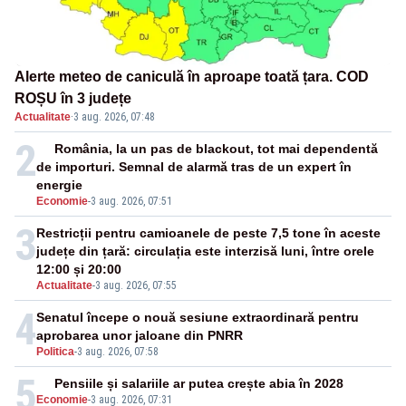
Alerte meteo de caniculă în aproape toată țara. COD
ROȘU în 3 județe
Actualitate
·
3 aug. 2026, 07:48
2
România, la un pas de blackout, tot mai dependentă
de importuri. Semnal de alarmă tras de un expert în
energie
Economie
-
3 aug. 2026, 07:51
3
Restricții pentru camioanele de peste 7,5 tone în aceste
județe din țară: circulația este interzisă luni, între orele
12:00 și 20:00
Actualitate
-
3 aug. 2026, 07:55
4
Senatul începe o nouă sesiune extraordinară pentru
aprobarea unor jaloane din PNRR
Politica
-
3 aug. 2026, 07:58
5
Pensiile și salariile ar putea crește abia în 2028
Economie
-
3 aug. 2026, 07:31