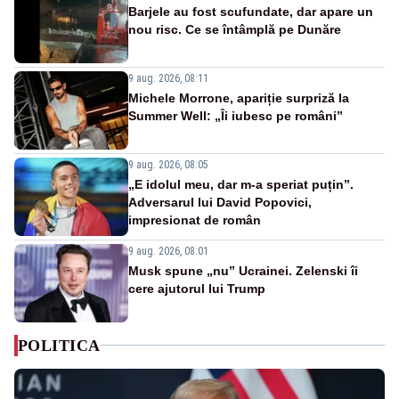
Barjele au fost scufundate, dar apare un
nou risc. Ce se întâmplă pe Dunăre
9 aug. 2026, 08:11
Michele Morrone, apariție surpriză la
Summer Well: „Îi iubesc pe români”
9 aug. 2026, 08:05
„E idolul meu, dar m-a speriat puțin”.
Adversarul lui David Popovici,
impresionat de român
9 aug. 2026, 08:01
Musk spune „nu” Ucrainei. Zelenski îi
cere ajutorul lui Trump
POLITICA