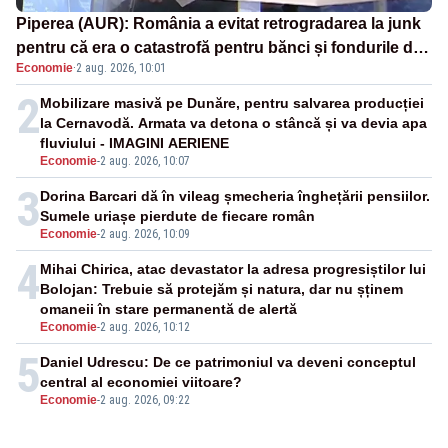
Piperea (AUR): România a evitat retrogradarea la junk
pentru că era o catastrofă pentru bănci și fondurile de
Economie
·
2 aug. 2026, 10:01
pensii
2
Mobilizare masivă pe Dunăre, pentru salvarea producției
la Cernavodă. Armata va detona o stâncă și va devia apa
fluviului - IMAGINI AERIENE
Economie
-
2 aug. 2026, 10:07
3
Dorina Barcari dă în vileag șmecheria înghețării pensiilor.
Sumele uriașe pierdute de fiecare român
Economie
-
2 aug. 2026, 10:09
4
Mihai Chirica, atac devastator la adresa progresiștilor lui
Bolojan: Trebuie să protejăm și natura, dar nu șținem
omaneii în stare permanentă de alertă
Economie
-
2 aug. 2026, 10:12
5
Daniel Udrescu: De ce patrimoniul va deveni conceptul
central al economiei viitoare?
Economie
-
2 aug. 2026, 09:22