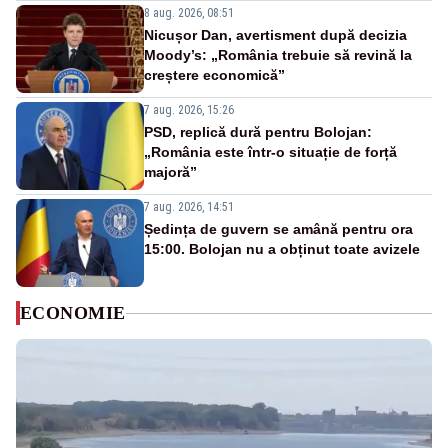
8 aug. 2026, 08:51
Nicușor Dan, avertisment după decizia
Moody’s: „România trebuie să revină la
creștere economică”
7 aug. 2026, 15:26
PSD, replică dură pentru Bolojan:
„România este într-o situație de forță
majoră”
7 aug. 2026, 14:51
Ședința de guvern se amână pentru ora
15:00. Bolojan nu a obținut toate avizele
ECONOMIE