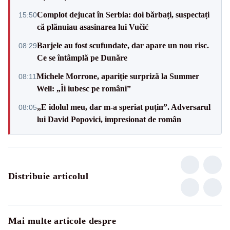
Complot dejucat în Serbia: doi bărbați, suspectați
15:50
că plănuiau asasinarea lui Vučić
Barjele au fost scufundate, dar apare un nou risc.
08:29
Ce se întâmplă pe Dunăre
Michele Morrone, apariție surpriză la Summer
08:11
Well: „Îi iubesc pe români”
„E idolul meu, dar m-a speriat puțin”. Adversarul
08:05
lui David Popovici, impresionat de român
Distribuie articolul
Mai multe articole despre