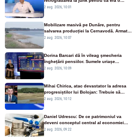
retrogradarea la junk pentru că era o
catastrofă pentru bănci și fondurile de
2 aug. 2026, 10:01
pensii
Mobilizare masivă pe Dunăre, pentru
salvarea producției la Cernavodă. Armata
va detona o stâncă și va devia apa
2 aug. 2026, 10:07
fluviului - IMAGINI AERIENE
Dorina Barcari dă în vileag șmecheria
înghețării pensiilor. Sumele uriașe
pierdute de fiecare român
2 aug. 2026, 10:09
Mihai Chirica, atac devastator la adresa
progresiștilor lui Bolojan: Trebuie să
protejăm și natura, dar nu șținem omaneii
2 aug. 2026, 10:12
în stare permanentă de alertă
Daniel Udrescu: De ce patrimoniul va
deveni conceptul central al economiei
viitoare?
2 aug. 2026, 09:22