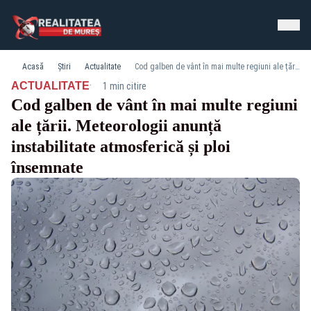
Acasă
Știri
Actualitate
Cod galben de vânt în mai multe regiuni ale țării. Meteorologii anunță instabilitate atmosferică și ploi însemnate
·
ACTUALITATE
1 min citire
Cod galben de vânt în mai multe regiuni
ale țării. Meteorologii anunță
instabilitate atmosferică și ploi
însemnate