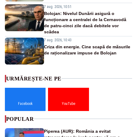
7 aug. 2026, 10:51
Bolojan: Nivelul Dunării asigură o
funcționare a centralei de la Cernavodă
de patru-cinci zile dacă debitele vor
scădea
7 aug. 2026, 10:43
Criza din energie. Cine scapă de măsurile
de raționalizare impuse de Bolojan
URMĂREȘTE-NE PE
Facebook
YouTube
POPULAR
Piperea (AUR): România a evitat