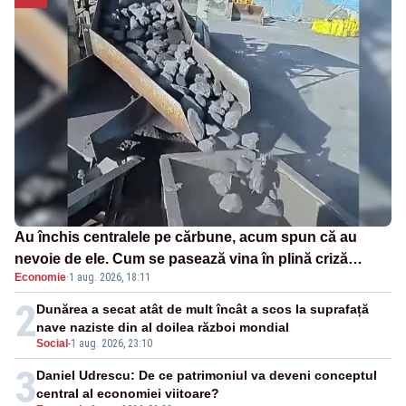
Au închis centralele pe cărbune, acum spun că au
nevoie de ele. Cum se pasează vina în plină criză
Economie
·
1 aug. 2026, 18:11
energetică
2
Dunărea a secat atât de mult încât a scos la suprafață
nave naziste din al doilea război mondial
Social
-
1 aug. 2026, 23:10
3
Daniel Udrescu: De ce patrimoniul va deveni conceptul
central al economiei viitoare?