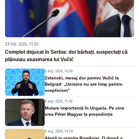
24 feb. 2026, 15:50
Complot dejucat în Serbia: doi bărbați, suspectați că
plănuiau asasinarea lui Vučić
8 aug. 2026, 16:39
Zelenski, mesaj dur pentru Vučić la
Belgrad: „Ucraina nu are timp pentru
scepticism”
8 aug. 2026, 15:42
Mutare importantă în Ungaria. Pe cine
vrea Péter Magyar la președinție
8 aug. 2026, 14:34
Alertă la granița României. O dronă a