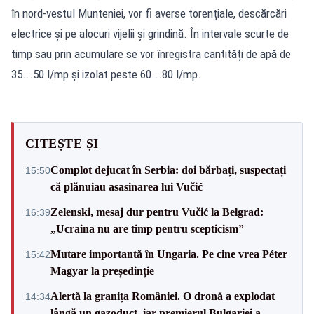
în nord-vestul Munteniei, vor fi averse torențiale, descărcări
electrice și pe alocuri vijelii și grindină. În intervale scurte de
timp sau prin acumulare se vor înregistra cantități de apă de
35...50 l/mp și izolat peste 60...80 l/mp.
CITEȘTE ȘI
Complot dejucat în Serbia: doi bărbați, suspectați
15:50
că plănuiau asasinarea lui Vučić
Zelenski, mesaj dur pentru Vučić la Belgrad:
16:39
„Ucraina nu are timp pentru scepticism”
Mutare importantă în Ungaria. Pe cine vrea Péter
15:42
Magyar la președinție
Alertă la granița României. O dronă a explodat
14:34
lângă un gazoduct, iar premierul Bulgariei a