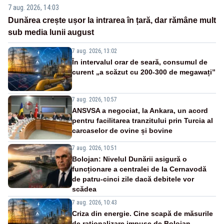
7 aug. 2026, 14:03
Dunărea crește ușor la intrarea în țară, dar rămâne mult
sub media lunii august
7 aug. 2026, 13:02
În intervalul orar de seară, consumul de
curent „a scăzut cu 200-300 de megawați”
7 aug. 2026, 10:57
ANSVSA a negociat, la Ankara, un acord
pentru facilitarea tranzitului prin Turcia al
carcaselor de ovine și bovine
7 aug. 2026, 10:51
Bolojan: Nivelul Dunării asigură o
funcționare a centralei de la Cernavodă
de patru-cinci zile dacă debitele vor
scădea
7 aug. 2026, 10:43
Criza din energie. Cine scapă de măsurile
de raționalizare impuse de Bolojan