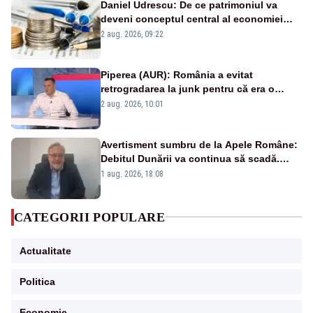
Daniel Udrescu: De ce patrimoniul va
deveni conceptul central al economiei
viitoare?
2 aug. 2026, 09:22
Piperea (AUR): România a evitat
retrogradarea la junk pentru că era o
catastrofă pentru bănci și fondurile de
2 aug. 2026, 10:01
pensii
Avertisment sumbru de la Apele Române:
Debitul Dunării va continua să scadă.
Cernavodă s-ar putea închide în 4 zile
1 aug. 2026, 18:08
CATEGORII POPULARE
Actualitate
Politica
Economie