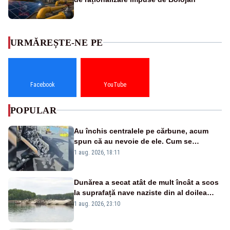
URMĂREȘTE-NE PE
Facebook
YouTube
POPULAR
Au închis centralele pe cărbune, acum
spun că au nevoie de ele. Cum se
pasează vina în plină criză energetică
1 aug. 2026, 18:11
Dunărea a secat atât de mult încât a scos
la suprafață nave naziste din al doilea
război mondial
1 aug. 2026, 23:10