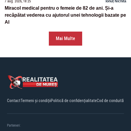
7 aug. 2026, 18:25
Ionuț Nichita
Miracol medical pentru o femeie de 82 de ani. Și-a
recăpătat vederea cu ajutorul unei tehnologii bazate pe
AI
Mai Multe
Contact
Termeni și condiții
Politică de confidențialitate
Cod de conduită
Parteneri: