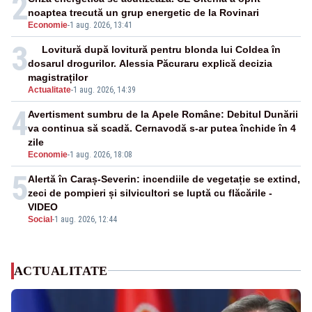
2
noaptea trecută un grup energetic de la Rovinari
Economie
-
1 aug. 2026, 13:41
3
Lovitură după lovitură pentru blonda lui Coldea în
dosarul drogurilor. Alessia Păcuraru explică decizia
magistraților
Actualitate
-
1 aug. 2026, 14:39
4
Avertisment sumbru de la Apele Române: Debitul Dunării
va continua să scadă. Cernavodă s-ar putea închide în 4
zile
Economie
-
1 aug. 2026, 18:08
5
Alertă în Caraș-Severin: incendiile de vegetație se extind,
zeci de pompieri și silvicultori se luptă cu flăcările -
VIDEO
Social
-
1 aug. 2026, 12:44
ACTUALITATE