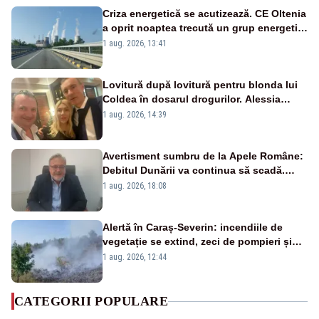
Criza energetică se acutizează. CE Oltenia
a oprit noaptea trecută un grup energetic
de la Rovinari
1 aug. 2026, 13:41
Lovitură după lovitură pentru blonda lui
Coldea în dosarul drogurilor. Alessia
Păcuraru explică decizia magistraților
1 aug. 2026, 14:39
Avertisment sumbru de la Apele Române:
Debitul Dunării va continua să scadă.
Cernavodă s-ar putea închide în 4 zile
1 aug. 2026, 18:08
Alertă în Caraș-Severin: incendiile de
vegetație se extind, zeci de pompieri și
silvicultori se luptă cu flăcările - VIDEO
1 aug. 2026, 12:44
CATEGORII POPULARE