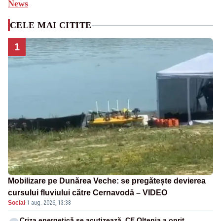
News
CELE MAI CITITE
1
Mobilizare pe Dunărea Veche: se pregătește devierea
cursului fluviului către Cernavodă – VIDEO
Social
·
1 aug. 2026, 13:38
Criza energetică se acutizează. CE Oltenia a oprit