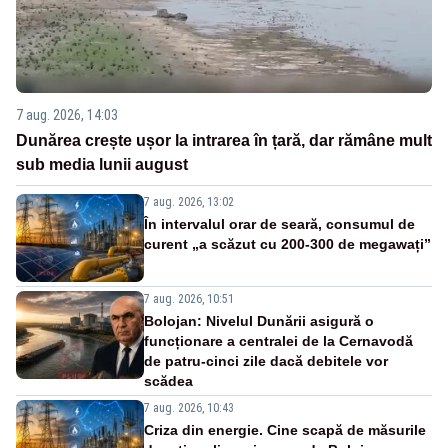
7 aug. 2026, 14:03
Dunărea crește ușor la intrarea în țară, dar rămâne mult
sub media lunii august
7 aug. 2026, 13:02
În intervalul orar de seară, consumul de
curent „a scăzut cu 200-300 de megawați”
7 aug. 2026, 10:51
Bolojan: Nivelul Dunării asigură o
funcționare a centralei de la Cernavodă
de patru-cinci zile dacă debitele vor
scădea
7 aug. 2026, 10:43
Criza din energie. Cine scapă de măsurile