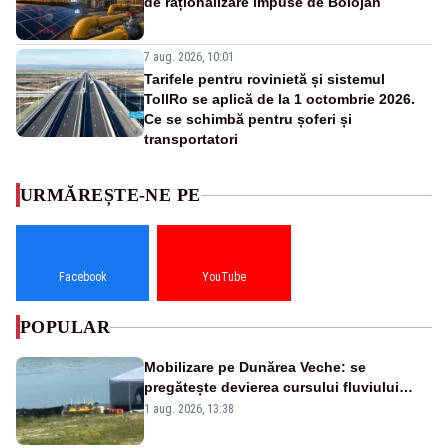
de raționalizare impuse de Bolojan
7 aug. 2026, 10:01
Tarifele pentru rovinietă și sistemul
TollRo se aplică de la 1 octombrie 2026.
Ce se schimbă pentru șoferi și
transportatori
URMĂREȘTE-NE PE
Facebook
YouTube
POPULAR
Mobilizare pe Dunărea Veche: se
pregătește devierea cursului fluviului
către Cernavodă – VIDEO
1 aug. 2026, 13:38