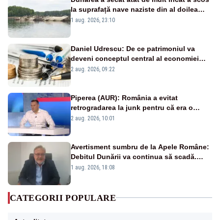
la suprafață nave naziste din al doilea
război mondial
1 aug. 2026, 23:10
Daniel Udrescu: De ce patrimoniul va
deveni conceptul central al economiei
viitoare?
2 aug. 2026, 09:22
Piperea (AUR): România a evitat
retrogradarea la junk pentru că era o
catastrofă pentru bănci și fondurile de
2 aug. 2026, 10:01
pensii
Avertisment sumbru de la Apele Române:
Debitul Dunării va continua să scadă.
Cernavodă s-ar putea închide în 4 zile
1 aug. 2026, 18:08
CATEGORII POPULARE