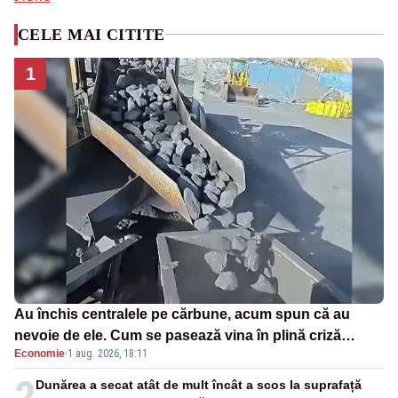
CELE MAI CITITE
1
Au închis centralele pe cărbune, acum spun că au
nevoie de ele. Cum se pasează vina în plină criză
Economie
·
1 aug. 2026, 18:11
energetică
2
Dunărea a secat atât de mult încât a scos la suprafață