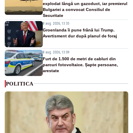
explodat lângă un gazoduct, iar premierul
Bulgariei a convocat Consiliul de
Securitate
8 aug. 2026, 13:35
Groenlanda îi pune frână lui Trump.
Avertisment dur după planul de foraj
8 aug. 2026, 13:09
Furt de 1.500 de metri de cabluri din
parcuri fotovoltaice. Șapte persoane,
arestate
POLITICA