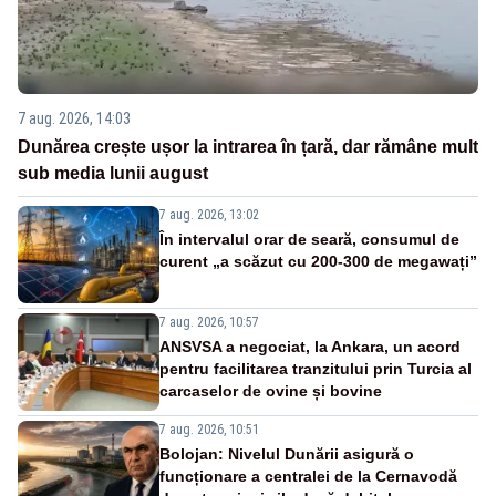
7 aug. 2026, 14:03
Dunărea crește ușor la intrarea în țară, dar rămâne mult
sub media lunii august
7 aug. 2026, 13:02
În intervalul orar de seară, consumul de
curent „a scăzut cu 200-300 de megawați”
7 aug. 2026, 10:57
ANSVSA a negociat, la Ankara, un acord
pentru facilitarea tranzitului prin Turcia al
carcaselor de ovine și bovine
7 aug. 2026, 10:51
Bolojan: Nivelul Dunării asigură o
funcționare a centralei de la Cernavodă