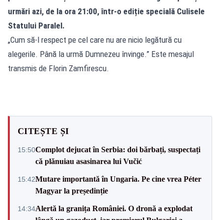
urmări azi, de la ora 21:00, într-o ediție specială Culisele
Statului Paralel.
„Cum să-l respect pe cel care nu are nicio legătură cu
alegerile. Până la urmă Dumnezeu învinge.” Este mesajul
transmis de Florin Zamfirescu.
CITEȘTE ȘI
Complot dejucat în Serbia: doi bărbați, suspectați
15:50
că plănuiau asasinarea lui Vučić
Mutare importantă în Ungaria. Pe cine vrea Péter
15:42
Magyar la președinție
Alertă la granița României. O dronă a explodat
14:34