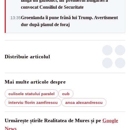
lângă un gazoduct, iar premierul Bulgariei a
convocat Consiliul de Securitate
Groenlanda îi pune frână lui Trump. Avertisment
13:35
dur după planul de foraj
Distribuie articolul
Mai multe articole despre
culisele statului paralel
cub
interviu florin zamfirescu
anca alexandrescu
Urmărește știrile Realitatea de Mures și pe
Google
News