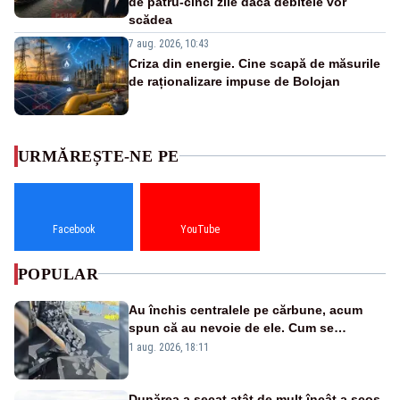
de patru-cinci zile dacă debitele vor
scădea
7 aug. 2026, 10:43
Criza din energie. Cine scapă de măsurile
de raționalizare impuse de Bolojan
URMĂREȘTE-NE PE
Facebook
YouTube
POPULAR
Au închis centralele pe cărbune, acum
spun că au nevoie de ele. Cum se
pasează vina în plină criză energetică
1 aug. 2026, 18:11
Dunărea a secat atât de mult încât a scos