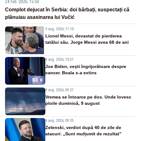
24 feb. 2026, 15:50
Complot dejucat în Serbia: doi bărbați, suspectați că
plănuiau asasinarea lui Vučić
9 aug. 2026, 11:10
Lionel Messi, devastat de pierderea
tatălui său. Jorge Messi avea 68 de ani
9 aug. 2026, 10:51
Joe Biden, vești îngrijorătoare despre
cancer. Boala s-a extins
9 aug. 2026, 09:37
Vremea se întoarce pe dos. Unde lovesc
ploile duminică, 9 august
9 aug. 2026, 09:35
Zelenski, verdict după 40 de zile de
atacuri: „Sunt mulțumit de rezultat”