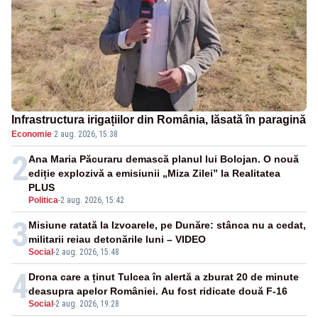
Infrastructura irigațiilor din România, lăsată în paragină
Economie
·
2 aug. 2026, 15:38
2
Ana Maria Păcuraru demască planul lui Bolojan. O nouă
ediție explozivă a emisiunii „Miza Zilei” la Realitatea
PLUS
Politica
-
2 aug. 2026, 15:42
3
Misiune ratată la Izvoarele, pe Dunăre: stânca nu a cedat,
militarii reiau detonările luni – VIDEO
Social
-
2 aug. 2026, 15:48
4
Drona care a ținut Tulcea în alertă a zburat 20 de minute
deasupra apelor României. Au fost ridicate două F-16
Social
-
2 aug. 2026, 19:28