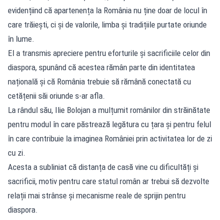
evidențiind că apartenența la România nu ține doar de locul în
care trăiești, ci și de valorile, limba și tradițiile purtate oriunde
în lume.
El a transmis apreciere pentru eforturile și sacrificiile celor din
diaspora, spunând că acestea rămân parte din identitatea
națională și că România trebuie să rămână conectată cu
cetățenii săi oriunde s-ar afla.
La rândul său, Ilie Bolojan a mulțumit românilor din străinătate
pentru modul în care păstrează legătura cu țara și pentru felul
în care contribuie la imaginea României prin activitatea lor de zi
cu zi.
Acesta a subliniat că distanța de casă vine cu dificultăți și
sacrificii, motiv pentru care statul român ar trebui să dezvolte
relații mai strânse și mecanisme reale de sprijin pentru
diaspora.