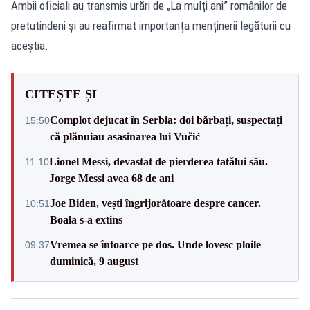
Ambii oficiali au transmis urări de „La mulți ani” românilor de
pretutindeni și au reafirmat importanța menținerii legăturii cu
aceștia.
CITEȘTE ȘI
Complot dejucat în Serbia: doi bărbați, suspectați
15:50
că plănuiau asasinarea lui Vučić
Lionel Messi, devastat de pierderea tatălui său.
11:10
Jorge Messi avea 68 de ani
Joe Biden, vești îngrijorătoare despre cancer.
10:51
Boala s-a extins
Vremea se întoarce pe dos. Unde lovesc ploile
09:37
duminică, 9 august