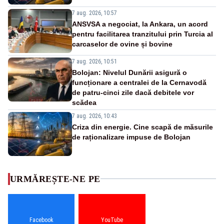
7 aug. 2026, 10:57
ANSVSA a negociat, la Ankara, un acord
pentru facilitarea tranzitului prin Turcia al
carcaselor de ovine și bovine
7 aug. 2026, 10:51
Bolojan: Nivelul Dunării asigură o
funcționare a centralei de la Cernavodă
de patru-cinci zile dacă debitele vor
scădea
7 aug. 2026, 10:43
Criza din energie. Cine scapă de măsurile
de raționalizare impuse de Bolojan
URMĂREȘTE-NE PE
Facebook
YouTube