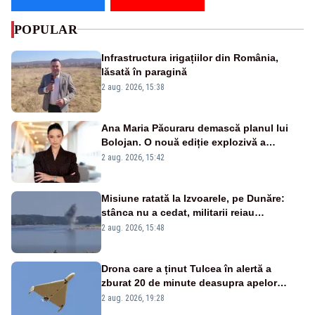
POPULAR
Infrastructura irigațiilor din România,
lăsată în paragină
2 aug. 2026, 15:38
Ana Maria Păcuraru demască planul lui
Bolojan. O nouă ediție explozivă a
emisiunii „Miza Zilei” la Realitatea PLUS
2 aug. 2026, 15:42
Misiune ratată la Izvoarele, pe Dunăre:
stânca nu a cedat, militarii reiau
detonările luni – VIDEO
2 aug. 2026, 15:48
Drona care a ținut Tulcea în alertă a
zburat 20 de minute deasupra apelor
României. Au fost ridicate două F-16
2 aug. 2026, 19:28