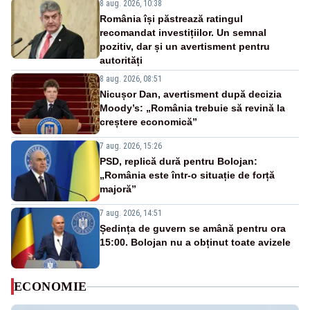
8 aug. 2026, 10:38
România își păstrează ratingul
recomandat investițiilor. Un semnal
pozitiv, dar și un avertisment pentru
autorități
8 aug. 2026, 08:51
Nicușor Dan, avertisment după decizia
Moody’s: „România trebuie să revină la
creștere economică”
7 aug. 2026, 15:26
PSD, replică dură pentru Bolojan:
„România este într-o situație de forță
majoră”
7 aug. 2026, 14:51
Ședința de guvern se amână pentru ora
15:00. Bolojan nu a obținut toate avizele
ECONOMIE