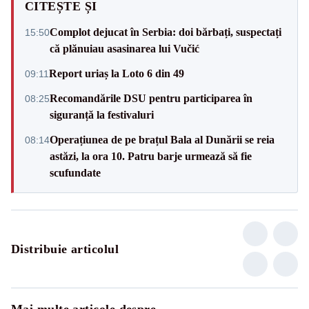
CITEȘTE ȘI
Complot dejucat în Serbia: doi bărbați, suspectați
15:50
că plănuiau asasinarea lui Vučić
Report uriaș la Loto 6 din 49
09:11
Recomandările DSU pentru participarea în
08:25
siguranță la festivaluri
Operațiunea de pe brațul Bala al Dunării se reia
08:14
astăzi, la ora 10. Patru barje urmează să fie
scufundate
Distribuie articolul
Mai multe articole despre