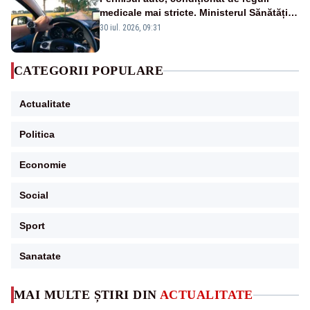
medicale mai stricte. Ministerul Sănătății
propune schimbări majore
30 iul. 2026, 09:31
CATEGORII POPULARE
Actualitate
Politica
Economie
Social
Sport
Sanatate
MAI MULTE ȘTIRI DIN
ACTUALITATE