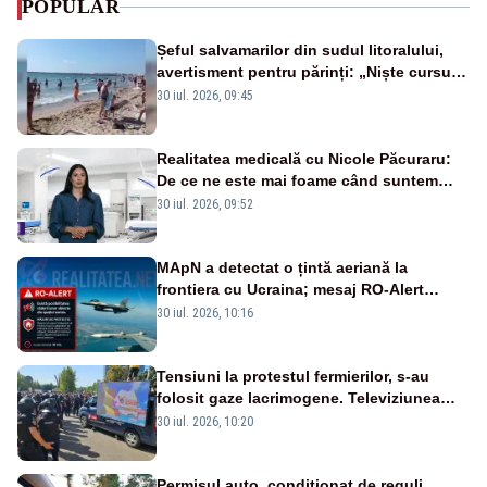
POPULAR
Șeful salvamarilor din sudul litoralului,
avertisment pentru părinți: „Niște cursuri
de înot la piscină nu sunt suficiente”
30 iul. 2026, 09:45
Realitatea medicală cu Nicole Păcuraru:
De ce ne este mai foame când suntem
obosiți?
30 iul. 2026, 09:52
MApN a detectat o țintă aeriană la
frontiera cu Ucraina; mesaj RO-Alert
transmis în județul Tulcea
30 iul. 2026, 10:16
Tensiuni la protestul fermierilor, s-au
folosit gaze lacrimogene. Televiziunea
Poporului face apel la calm – LIVE TEXT
30 iul. 2026, 10:20
Permisul auto, condiționat de reguli