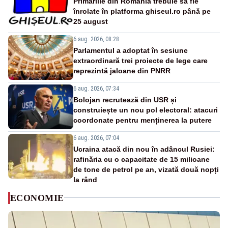
Primăriile din România trebuie să fie
înrolate în platforma ghiseul.ro până pe
25 august
6 aug. 2026, 08:28
Parlamentul a adoptat în sesiune
extraordinară trei proiecte de lege care
reprezintă jaloane din PNRR
6 aug. 2026, 07:34
Bolojan recrutează din USR și
construiește un nou pol electoral: atacuri
coordonate pentru menținerea la putere
6 aug. 2026, 07:04
Ucraina atacă din nou în adâncul Rusiei:
rafinăria cu o capacitate de 15 milioane
de tone de petrol pe an, vizată două nopți
la rând
ECONOMIE