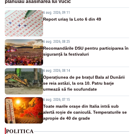
plănuiau asasinarea lui Vučić
6 aug. 2026, 09:11
Report uriaș la Loto 6 din 49
6 aug. 2026, 08:25
Recomandările DSU pentru participarea în
siguranță la festivaluri
6 aug. 2026, 08:14
Operațiunea de pe brațul Bala al Dunării
se reia astăzi, la ora 10. Patru barje
urmează să fie scufundate
6 aug. 2026, 07:15
Toate marile orașe din Italia intră sub
alertă roșie de caniculă. Temperaturile se
apropie de 40 de grade
POLITICA