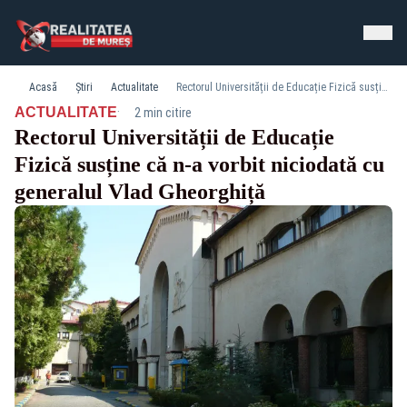
Acasă
Știri
Actualitate
Rectorul Universității de Educație Fizică susține că n-a vorbit niciodată cu generalul Vlad Gheorghiță
·
ACTUALITATE
2 min citire
Rectorul Universității de Educație
Fizică susține că n-a vorbit niciodată cu
generalul Vlad Gheorghiță