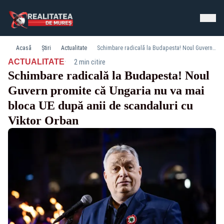
Acasă
Știri
Actualitate
Schimbare radicală la Budapesta! Noul Guvern promite că Ungaria nu va mai bloca UE după anii de scandaluri cu Viktor Orban
·
ACTUALITATE
2 min citire
Schimbare radicală la Budapesta! Noul
Guvern promite că Ungaria nu va mai
bloca UE după anii de scandaluri cu
Viktor Orban