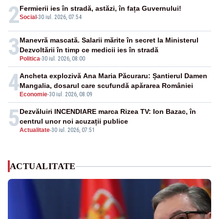
2
Fermierii ies în stradă, astăzi, în fața Guvernului!
Social
-
30 iul. 2026, 07:54
3
Manevră mascată. Salarii mărite în secret la Ministerul
Dezvoltării în timp ce medicii ies în stradă
Politica
-
30 iul. 2026, 08:00
4
Ancheta explozivă Ana Maria Păcuraru: Șantierul Damen
Mangalia, dosarul care scufundă apărarea României
Economie
-
30 iul. 2026, 08:09
5
Dezvăluiri INCENDIARE marca Rizea TV: Ion Bazac, în
centrul unor noi acuzații publice
Actualitate
-
30 iul. 2026, 07:51
ACTUALITATE