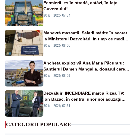
Fermierii ies în stradă, astăzi, în fața
Guvernului!
30 iul. 2026, 07:54
Manevră mascată. Salarii mărite în secret
la Ministerul Dezvoltării în timp ce medicii
ies în stradă
30 iul. 2026, 08:00
Ancheta explozivă Ana Maria Păcuraru:
Șantierul Damen Mangalia, dosarul care
scufundă apărarea României
30 iul. 2026, 08:09
Dezvăluiri INCENDIARE marca Rizea TV:
Ion Bazac, în centrul unor noi acuzații
publice
30 iul. 2026, 07:51
CATEGORII POPULARE