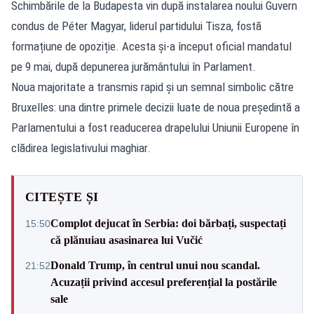
Schimbările de la Budapesta vin după instalarea noului Guvern
condus de Péter Magyar, liderul partidului Tisza, fostă
formațiune de opoziție. Acesta și-a început oficial mandatul
pe 9 mai, după depunerea jurământului în Parlament.
Noua majoritate a transmis rapid și un semnal simbolic către
Bruxelles: una dintre primele decizii luate de noua președintă a
Parlamentului a fost readucerea drapelului Uniunii Europene în
clădirea legislativului maghiar.
CITEȘTE ȘI
Complot dejucat în Serbia: doi bărbați, suspectați
15:50
că plănuiau asasinarea lui Vučić
Donald Trump, în centrul unui nou scandal.
21:52
Acuzații privind accesul preferențial la postările
sale