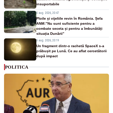
insuportabile
5 aug. 2026, 20:47
Ploile și vijeliile revin în România. Șefa
ANM:”Nu sunt suficiente pentru a
combate seceta și pentru a îmbunătăți
situația Dunării”
5 aug. 2026, 20:19
Un fragment dintr-o rachetă SpaceX s-a
prăbușit pe Lună. Ce au aflat cercetătorii
după impact
POLITICA