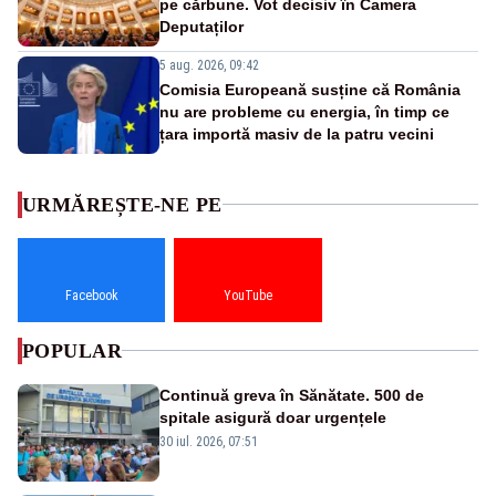
pe cărbune. Vot decisiv în Camera
Deputaților
5 aug. 2026, 09:42
Comisia Europeană susține că România
nu are probleme cu energia, în timp ce
țara importă masiv de la patru vecini
URMĂREȘTE-NE PE
Facebook
YouTube
POPULAR
Continuă greva în Sănătate. 500 de
spitale asigură doar urgențele
30 iul. 2026, 07:51