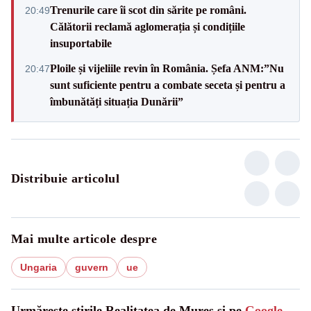
Trenurile care îi scot din sărite pe români.
20:49
Călătorii reclamă aglomerația și condițiile
insuportabile
Ploile și vijeliile revin în România. Șefa ANM:”Nu
20:47
sunt suficiente pentru a combate seceta și pentru a
îmbunătăți situația Dunării”
Distribuie articolul
Mai multe articole despre
Ungaria
guvern
ue
Urmărește știrile Realitatea de Mures și pe
Google