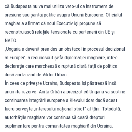
că Budapesta nu va mai utiliza veto-ul ca instrument de
presiune sau șantaj politic asupra Uniunii Europene. Oficialul
maghiar a afirmat că noul Executiv își propune să
reconstruiască relațiile tensionate cu partenerii din UE și
NATO.
„Ungaria a devenit prea des un obstacol în procesul decizional
al Europei”, a recunoscut șefa diplomației maghiare, într-o
declarație care marchează o ruptură clară față de politica
dusă ani la rând de Viktor Orban.
În ceea ce privește Ucraina, Budapesta își păstrează însă
anumite rezerve. Anita Orbán a precizat că Ungaria va susține
continuarea integrării europene a Kievului doar dacă acest
lucru servește „interesului național strict” al țării. Totodată,
autoritățile maghiare vor continua să ceară drepturi
suplimentare pentru comunitatea maghiară din Ucraina.