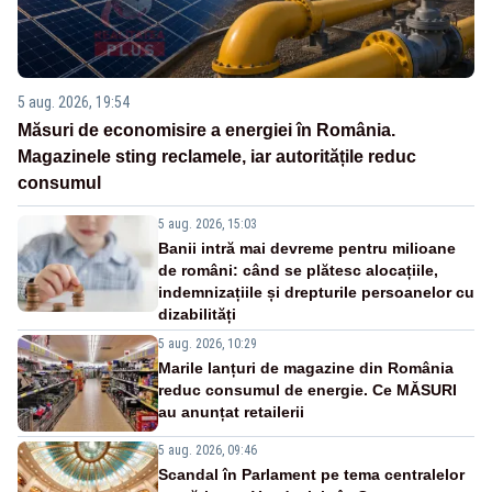
5 aug. 2026, 19:54
Măsuri de economisire a energiei în România.
Magazinele sting reclamele, iar autoritățile reduc
consumul
5 aug. 2026, 15:03
Banii intră mai devreme pentru milioane
de români: când se plătesc alocațiile,
indemnizațiile și drepturile persoanelor cu
dizabilități
5 aug. 2026, 10:29
Marile lanțuri de magazine din România
reduc consumul de energie. Ce MĂSURI
au anunțat retailerii
5 aug. 2026, 09:46
Scandal în Parlament pe tema centralelor