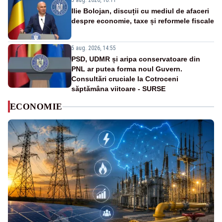
5 aug. 2026, 16:11
Ilie Bolojan, discuții cu mediul de afaceri
despre economie, taxe și reformele fiscale
5 aug. 2026, 14:55
PSD, UDMR și aripa conservatoare din
PNL ar putea forma noul Guvern.
Consultări cruciale la Cotroceni
săptămâna viitoare - SURSE
ECONOMIE