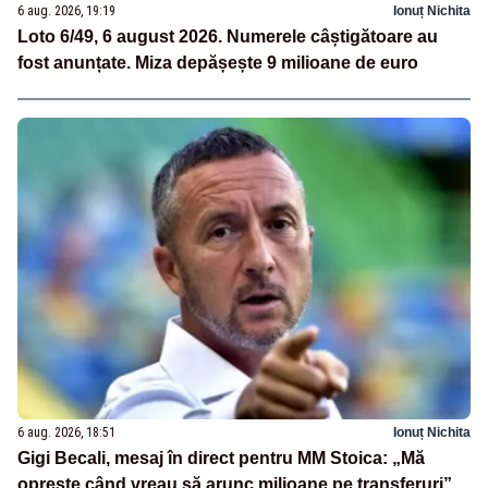
6 aug. 2026, 19:19
Ionuț Nichita
Loto 6/49, 6 august 2026. Numerele câștigătoare au
fost anunțate. Miza depășește 9 milioane de euro
6 aug. 2026, 18:51
Ionuț Nichita
Gigi Becali, mesaj în direct pentru MM Stoica: „Mă
oprește când vreau să arunc milioane pe transferuri”