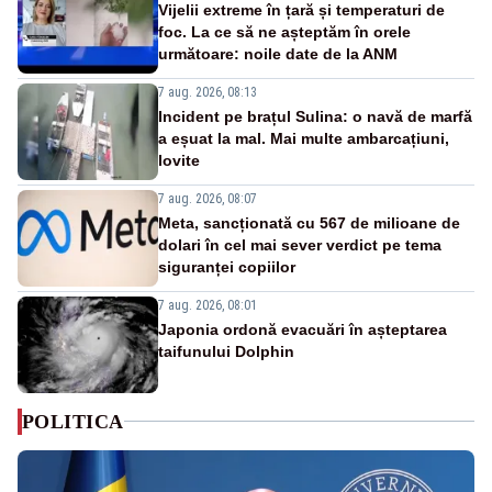
Vijelii extreme în țară și temperaturi de
foc. La ce să ne așteptăm în orele
următoare: noile date de la ANM
7 aug. 2026, 08:13
Incident pe brațul Sulina: o navă de marfă
a eșuat la mal. Mai multe ambarcațiuni,
lovite
7 aug. 2026, 08:07
Meta, sancționată cu 567 de milioane de
dolari în cel mai sever verdict pe tema
siguranței copiilor
7 aug. 2026, 08:01
Japonia ordonă evacuări în așteptarea
taifunului Dolphin
POLITICA