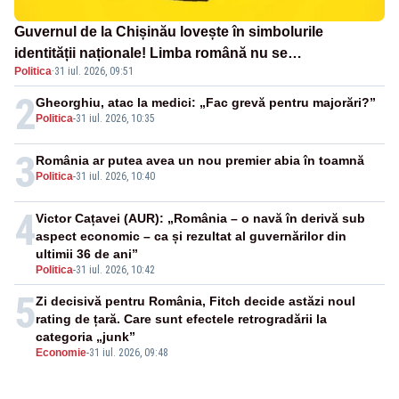
Guvernul de la Chișinău lovește în simbolurile
identității naționale! Limba română nu se
Politica
·
31 iul. 2026, 09:51
economisește! Limba română se sărbătorește!
2
Gheorghiu, atac la medici: „Fac grevă pentru majorări?”
Politica
-
31 iul. 2026, 10:35
3
România ar putea avea un nou premier abia în toamnă
Politica
-
31 iul. 2026, 10:40
4
Victor Cațavei (AUR): „România – o navă în derivă sub
aspect economic – ca și rezultat al guvernărilor din
ultimii 36 de ani”
Politica
-
31 iul. 2026, 10:42
5
Zi decisivă pentru România, Fitch decide astăzi noul
rating de țară. Care sunt efectele retrogradării la
categoria „junk”
Economie
-
31 iul. 2026, 09:48