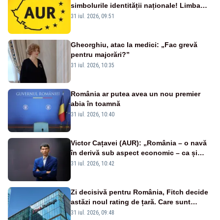
simbolurile identității naționale! Limba
română nu se economisește! Limba
31 iul. 2026, 09:51
română se sărbătorește!
Gheorghiu, atac la medici: „Fac grevă
pentru majorări?”
31 iul. 2026, 10:35
România ar putea avea un nou premier
abia în toamnă
31 iul. 2026, 10:40
Victor Cațavei (AUR): „România – o navă
în derivă sub aspect economic – ca și
rezultat al guvernărilor din ultimii 36 de
31 iul. 2026, 10:42
ani”
Zi decisivă pentru România, Fitch decide
astăzi noul rating de țară. Care sunt
efectele retrogradării la categoria „junk”
31 iul. 2026, 09:48