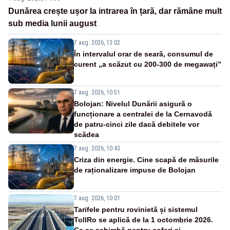
Dunărea crește ușor la intrarea în țară, dar rămâne mult
sub media lunii august
7 aug. 2026, 13:02
În intervalul orar de seară, consumul de
curent „a scăzut cu 200-300 de megawați”
7 aug. 2026, 10:51
Bolojan: Nivelul Dunării asigură o
funcționare a centralei de la Cernavodă
de patru-cinci zile dacă debitele vor
scădea
7 aug. 2026, 10:43
Criza din energie. Cine scapă de măsurile
de raționalizare impuse de Bolojan
7 aug. 2026, 10:01
Tarifele pentru rovinietă și sistemul
TollRo se aplică de la 1 octombrie 2026.
Ce se schimbă pentru șoferi și