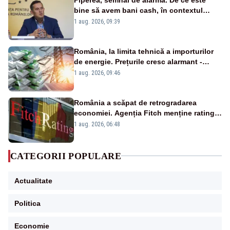
bine să avem bani cash, în contextul
alertei energetice?
1 aug. 2026, 09:39
România, la limita tehnică a importurilor
de energie. Prețurile cresc alarmant -
Analiză Realitatea Plus
1 aug. 2026, 09:46
România a scăpat de retrogradarea
economiei. Agenția Fitch menține ratingul
„BBB-” cu perspectivă negativă
1 aug. 2026, 06:48
CATEGORII POPULARE
Actualitate
Politica
Economie