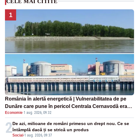
CELE MAI CITITE
1
România în alertă energetică | Vulnerabilitatea de pe
Dunăre care pune în pericol Centrala Cernavodă era
Economie
·
1 aug. 2026, 09:32
cunoscută de pe vremea lui Ceaușescu
2
De azi, milioane de români primesc un drept nou. Ce se
întâmplă dacă ți se strică un produs
Social
-
1 aug. 2026, 09:37