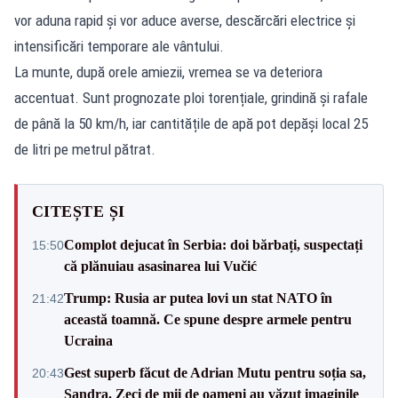
vor aduna rapid și vor aduce averse, descărcări electrice și
intensificări temporare ale vântului.
La munte, după orele amiezii, vremea se va deteriora
accentuat. Sunt prognozate ploi torențiale, grindină și rafale
de până la 50 km/h, iar cantitățile de apă pot depăși local 25
de litri pe metrul pătrat.
CITEȘTE ȘI
Complot dejucat în Serbia: doi bărbați, suspectați
15:50
că plănuiau asasinarea lui Vučić
Trump: Rusia ar putea lovi un stat NATO în
21:42
această toamnă. Ce spune despre armele pentru
Ucraina
Gest superb făcut de Adrian Mutu pentru soția sa,
20:43
Sandra. Zeci de mii de oameni au văzut imaginile