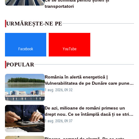
transportatori
URMĂREȘTE-NE PE
Facebook
YouTube
POPULAR
România în alertă energetică |
Vulnerabilitatea de pe Dunăre care pune
în pericol Centrala Cernavodă era
1 aug. 2026, 09:32
cunoscută de pe vremea lui Ceaușescu
De azi, milioane de români primesc un
drept nou. Ce se întâmplă dacă ți se strică
un produs
1 aug. 2026, 09:37
Piperea, semnal de alarmă. De ce este