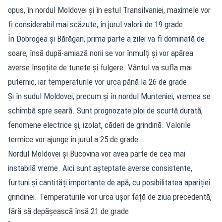
opus, în nordul Moldovei și în estul Transilvaniei, maximele vor
fi considerabil mai scăzute, în jurul valorii de 19 grade.
În Dobrogea și Bărăgan, prima parte a zilei va fi dominată de
soare, însă după-amiază norii se vor înmulți și vor apărea
averse însoțite de tunete și fulgere. Vântul va sufla mai
puternic, iar temperaturile vor urca până la 26 de grade.
Și în sudul Moldovei, precum și în nordul Munteniei, vremea se
schimbă spre seară. Sunt prognozate ploi de scurtă durată,
fenomene electrice și, izolat, căderi de grindină. Valorile
termice vor ajunge în jurul a 25 de grade.
Nordul Moldovei și Bucovina vor avea parte de cea mai
instabilă vreme. Aici sunt așteptate averse consistente,
furtuni și cantități importante de apă, cu posibilitatea apariției
grindinei. Temperaturile vor urca ușor față de ziua precedentă,
fără să depășească însă 21 de grade.