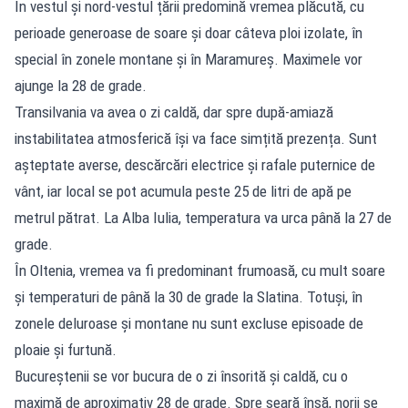
În vestul și nord-vestul țării predomină vremea plăcută, cu
perioade generoase de soare și doar câteva ploi izolate, în
special în zonele montane și în Maramureș. Maximele vor
ajunge la 28 de grade.
Transilvania va avea o zi caldă, dar spre după-amiază
instabilitatea atmosferică își va face simțită prezența. Sunt
așteptate averse, descărcări electrice și rafale puternice de
vânt, iar local se pot acumula peste 25 de litri de apă pe
metrul pătrat. La Alba Iulia, temperatura va urca până la 27 de
grade.
În Oltenia, vremea va fi predominant frumoasă, cu mult soare
și temperaturi de până la 30 de grade la Slatina. Totuși, în
zonele deluroase și montane nu sunt excluse episoade de
ploaie și furtună.
Bucureștenii se vor bucura de o zi însorită și caldă, cu o
maximă de aproximativ 28 de grade. Spre seară însă, norii se