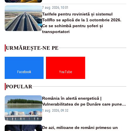
7 aug. 2026, 10:01
Tarifele pentru rovinietă și sistemul
TollRo se aplică de la 1 octombrie 2026.
Ce se schimbă pentru șoferi și
transportatori
URMĂREȘTE-NE PE
Facebook
YouTube
POPULAR
România în alertă energetică |
Vulnerabilitatea de pe Dunăre care pune
în pericol Centrala Cernavodă era
1 aug. 2026, 09:32
cunoscută de pe vremea lui Ceaușescu
De azi, milioane de români primesc un