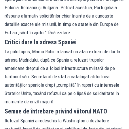
Polonia, România și Bulgaria. Potrivit acestuia, Portugalia a
răspuns afirmativ solicitărilor chiar înainte de a cunoaște
detaliile exacte ale misiunii, în timp ce statele din Europa de
Est au „sărit în ajutor” fără ezitare.
Critici dure la adresa Spaniei
La polul opus, Marco Rubio a lansat un atac extrem de dur la
adresa Madridului, după ce Spania a refuzat trupelor
americane dreptul de a folosi infrastructura militară de pe
teritoriul său. Secretarul de stat a catalogat atitudinea
autorităților spaniole drept „cumplită” în raport cu interesele
Statelor Unite, taxând refuzul ca pe o lipsă de solidaritate în
momente de criză majoră.
Semne de întrebare privind viitorul NATO
Refuzul Spaniei a redeschis la Washington o dezbatere
profundă legată de utilitatea și echilibrul de forțe din interiorul