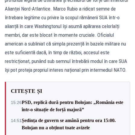
Alianței Nord-Atlantice. Marco Rubio a ridicat semne de
întrebare legitime cu privire la scopul rămânerii SUA într-o
alianță în care Washingtonul își asumă apărarea celorlalți
membri, dar este blocat în momente cruciale. Oficialul
american a subliniat că simpla prezență în bazele militare nu
este suficientă dacă, în timp de război, accesul este
restricționat, punând sub semnul întrebării modul în care SUA
își pot proteja propriul interes național prin intermediul NATO.
CITEȘTE ȘI
PSD, replică dură pentru Bolojan: „România este
15:26
într-o situație de forță majoră”
Ședința de guvern se amână pentru ora 15:00.
14:51
Bolojan nu a obținut toate avizele