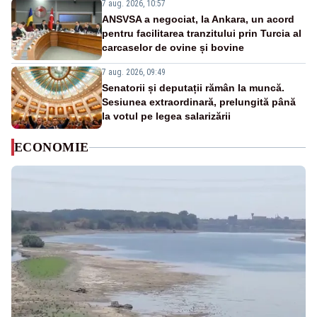
7 aug. 2026, 10:57
ANSVSA a negociat, la Ankara, un acord
pentru facilitarea tranzitului prin Turcia al
carcaselor de ovine și bovine
7 aug. 2026, 09:49
Senatorii și deputații rămân la muncă.
Sesiunea extraordinară, prelungită până
la votul pe legea salarizării
ECONOMIE