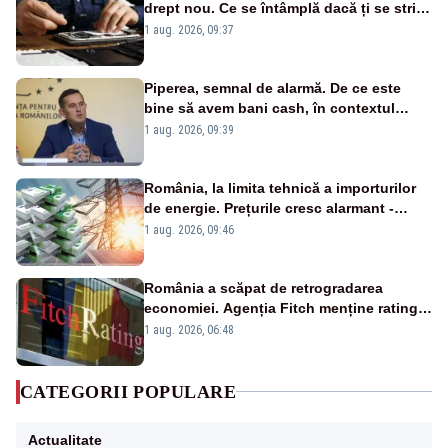
drept nou. Ce se întâmplă dacă ți se strică
un produs
1 aug. 2026, 09:37
Piperea, semnal de alarmă. De ce este
bine să avem bani cash, în contextul
alertei energetice?
1 aug. 2026, 09:39
România, la limita tehnică a importurilor
de energie. Prețurile cresc alarmant -
Analiză Realitatea Plus
1 aug. 2026, 09:46
România a scăpat de retrogradarea
economiei. Agenția Fitch menține ratingul
„BBB-” cu perspectivă negativă
1 aug. 2026, 06:48
CATEGORII POPULARE
Actualitate