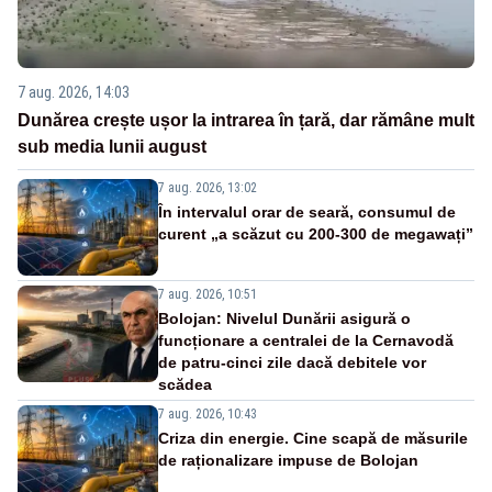
7 aug. 2026, 14:03
Dunărea crește ușor la intrarea în țară, dar rămâne mult
sub media lunii august
7 aug. 2026, 13:02
În intervalul orar de seară, consumul de
curent „a scăzut cu 200-300 de megawați”
7 aug. 2026, 10:51
Bolojan: Nivelul Dunării asigură o
funcționare a centralei de la Cernavodă
de patru-cinci zile dacă debitele vor
scădea
7 aug. 2026, 10:43
Criza din energie. Cine scapă de măsurile
de raționalizare impuse de Bolojan