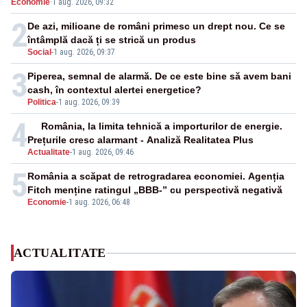
Economie
·
1 aug. 2026, 09:32
cunoscută de pe vremea lui Ceaușescu
2
De azi, milioane de români primesc un drept nou. Ce se
întâmplă dacă ți se strică un produs
Social
-
1 aug. 2026, 09:37
3
Piperea, semnal de alarmă. De ce este bine să avem bani
cash, în contextul alertei energetice?
Politica
-
1 aug. 2026, 09:39
4
România, la limita tehnică a importurilor de energie.
Prețurile cresc alarmant - Analiză Realitatea Plus
Actualitate
-
1 aug. 2026, 09:46
5
România a scăpat de retrogradarea economiei. Agenția
Fitch menține ratingul „BBB-” cu perspectivă negativă
Economie
-
1 aug. 2026, 06:48
ACTUALITATE