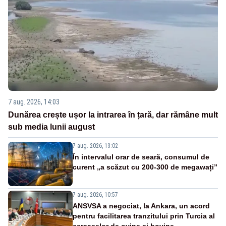
7 aug. 2026, 14:03
Dunărea crește ușor la intrarea în țară, dar rămâne mult
sub media lunii august
7 aug. 2026, 13:02
În intervalul orar de seară, consumul de
curent „a scăzut cu 200-300 de megawați”
7 aug. 2026, 10:57
ANSVSA a negociat, la Ankara, un acord
pentru facilitarea tranzitului prin Turcia al
carcaselor de ovine și bovine