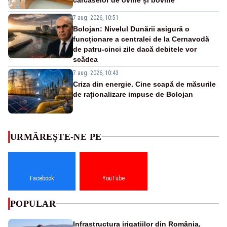
7 aug. 2026, 10:51
Bolojan: Nivelul Dunării asigură o
funcționare a centralei de la Cernavodă
de patru-cinci zile dacă debitele vor
scădea
7 aug. 2026, 10:43
Criza din energie. Cine scapă de măsurile
de raționalizare impuse de Bolojan
URMĂREȘTE-NE PE
Facebook
YouTube
POPULAR
Infrastructura irigațiilor din România,