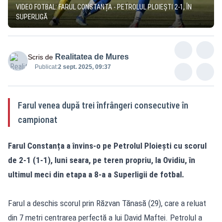
VIDEO FOTBAL: FARUL CONSTANȚA - PETROLUL PLOIEȘTI 2-1, ÎN
SUPERLIGĂ
Realitatea de Mures
Scris de
Publicat:
2 sept. 2025, 09:37
Farul venea după trei înfrângeri consecutive în
campionat
Farul Constanța a învins-o pe Petrolul Ploiești cu scorul
de 2-1 (1-1), luni seara, pe teren propriu, la Ovidiu, în
ultimul meci din etapa a 8-a a Superligii de fotbal.
Farul a deschis scorul prin Răzvan Tănasă (29), care a reluat
din 7 metri centrarea perfectă a lui David Maftei. Petrolul a