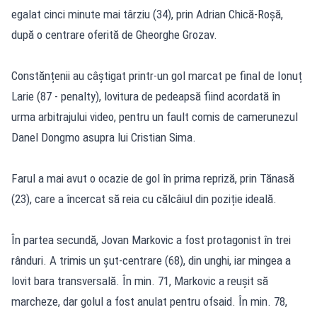
egalat cinci minute mai târziu (34), prin Adrian Chică-Roșă,
după o centrare oferită de Gheorghe Grozav.
Constănțenii au câștigat printr-un gol marcat pe final de Ionuț
Larie (87 - penalty), lovitura de pedeapsă fiind acordată în
urma arbitrajului video, pentru un fault comis de camerunezul
Danel Dongmo asupra lui Cristian Sima.
Farul a mai avut o ocazie de gol în prima repriză, prin Tănasă
(23), care a încercat să reia cu călcâiul din poziție ideală.
În partea secundă, Jovan Markovic a fost protagonist în trei
rânduri. A trimis un șut-centrare (68), din unghi, iar mingea a
lovit bara transversală. În min. 71, Markovic a reușit să
marcheze, dar golul a fost anulat pentru ofsaid. În min. 78,