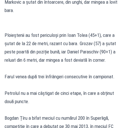
Markovic a șutat din întoarcere, din unghi, dar mingea a lovit
bara.
Ploieștenii au fost periculoși prin Ioan Tolea (45+1), care a
șutat de la 22 de metri, razant cu bara. Grozav (57) a șutat
peste poartă din poziție bună, iar Daniel Paraschiv (90+1) a
reluat din 6 metri, dar mingea a fost deviată în corner.
Farul venea după trei înfrângeri consecutive în campionat.
Petrolul nu a mai câștigat de cinci etape, în care a obținut
două puncte.
Bogdan Țîru a bifat meciul cu numărul 200 în Superligă,
competiție în care a debutat pe 30 mai 2013, în meciul FC