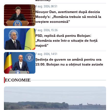
8 aug. 2026, 08:51
Nicușor Dan, avertisment după decizia
Moody’s: „România trebuie să revină la
creștere economică”
7 aug. 2026, 15:26
PSD, replică dură pentru Bolojan:
„România este într-o situație de forță
majoră”
7 aug. 2026, 14:51
Ședința de guvern se amână pentru ora
15:00. Bolojan nu a obținut toate avizele
ECONOMIE