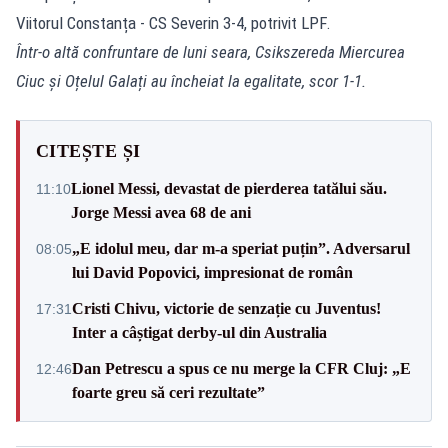
Viitorul Constanța - CS Severin 3-4, potrivit LPF.
Într-o altă confruntare de luni seara, Csikszereda Miercurea
Ciuc și Oțelul Galați au încheiat la egalitate, scor 1-1.
CITEȘTE ȘI
Lionel Messi, devastat de pierderea tatălui său.
11:10
Jorge Messi avea 68 de ani
„E idolul meu, dar m-a speriat puțin”. Adversarul
08:05
lui David Popovici, impresionat de român
Cristi Chivu, victorie de senzație cu Juventus!
17:31
Inter a câștigat derby-ul din Australia
Dan Petrescu a spus ce nu merge la CFR Cluj: „E
12:46
foarte greu să ceri rezultate”