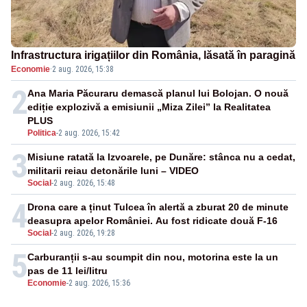
Infrastructura irigațiilor din România, lăsată în paragină
Economie
·
2 aug. 2026, 15:38
2
Ana Maria Păcuraru demască planul lui Bolojan. O nouă
ediție explozivă a emisiunii „Miza Zilei” la Realitatea
PLUS
Politica
-
2 aug. 2026, 15:42
3
Misiune ratată la Izvoarele, pe Dunăre: stânca nu a cedat,
militarii reiau detonările luni – VIDEO
Social
-
2 aug. 2026, 15:48
4
Drona care a ținut Tulcea în alertă a zburat 20 de minute
deasupra apelor României. Au fost ridicate două F-16
Social
-
2 aug. 2026, 19:28
5
Carburanții s-au scumpit din nou, motorina este la un
pas de 11 lei/litru
Economie
-
2 aug. 2026, 15:36