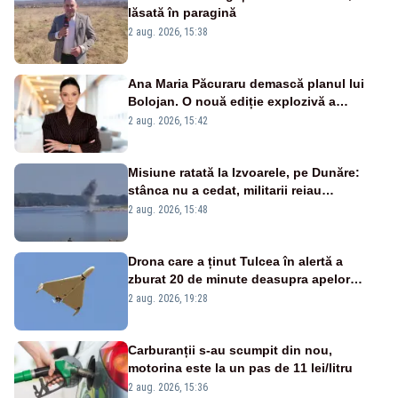
lăsată în paragină
2 aug. 2026, 15:38
Ana Maria Păcuraru demască planul lui
Bolojan. O nouă ediție explozivă a
emisiunii „Miza Zilei” la Realitatea PLUS
2 aug. 2026, 15:42
Misiune ratată la Izvoarele, pe Dunăre:
stânca nu a cedat, militarii reiau
detonările luni – VIDEO
2 aug. 2026, 15:48
Drona care a ținut Tulcea în alertă a
zburat 20 de minute deasupra apelor
României. Au fost ridicate două F-16
2 aug. 2026, 19:28
Carburanții s-au scumpit din nou,
motorina este la un pas de 11 lei/litru
2 aug. 2026, 15:36