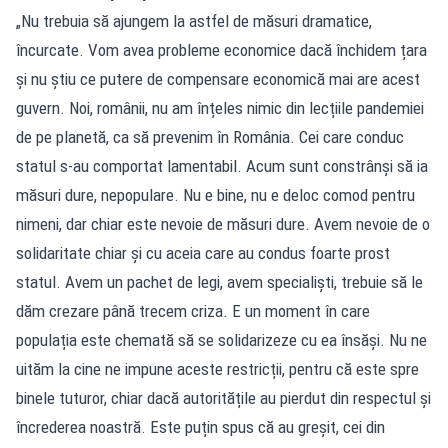
„Nu trebuia să ajungem la astfel de măsuri dramatice,
încurcate. Vom avea probleme economice dacă închidem țara
și nu știu ce putere de compensare economică mai are acest
guvern. Noi, românii, nu am înțeles nimic din lecțiile pandemiei
de pe planetă, ca să prevenim în România. Cei care conduc
statul s-au comportat lamentabil. Acum sunt constrânși să ia
măsuri dure, nepopulare. Nu e bine, nu e deloc comod pentru
nimeni, dar chiar este nevoie de măsuri dure. Avem nevoie de o
solidaritate chiar și cu aceia care au condus foarte prost
statul. Avem un pachet de legi, avem specialiști, trebuie să le
dăm crezare până trecem criza. E un moment în care
populația este chemată să se solidarizeze cu ea însăși. Nu ne
uităm la cine ne impune aceste restricții, pentru că este spre
binele tuturor, chiar dacă autoritățile au pierdut din respectul și
încrederea noastră. Este puțin spus că au greșit, cei din