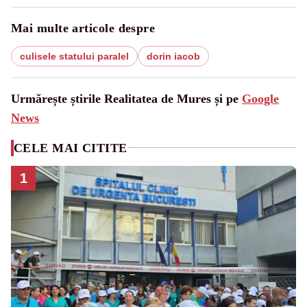
Mai multe articole despre
culisele statului paralel
dorin iacob
Urmărește știrile Realitatea de Mures și pe
Google
News
CELE MAI CITITE
1