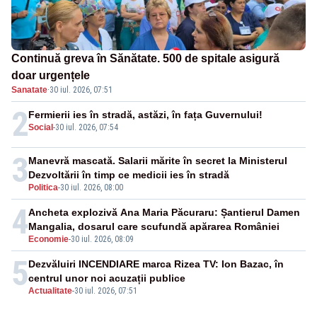
Continuă greva în Sănătate. 500 de spitale asigură
doar urgențele
Sanatate
·
30 iul. 2026, 07:51
2
Fermierii ies în stradă, astăzi, în fața Guvernului!
Social
-
30 iul. 2026, 07:54
3
Manevră mascată. Salarii mărite în secret la Ministerul
Dezvoltării în timp ce medicii ies în stradă
Politica
-
30 iul. 2026, 08:00
4
Ancheta explozivă Ana Maria Păcuraru: Șantierul Damen
Mangalia, dosarul care scufundă apărarea României
Economie
-
30 iul. 2026, 08:09
5
Dezvăluiri INCENDIARE marca Rizea TV: Ion Bazac, în
centrul unor noi acuzații publice
Actualitate
-
30 iul. 2026, 07:51