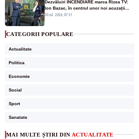
Dezvăluiri INCENDIARE marca Rizea TV:
Ion Bazac, în centrul unor noi acuzații
publice
30 iul. 2026, 07:51
CATEGORII POPULARE
Actualitate
Politica
Economie
Social
Sport
Sanatate
MAI MULTE ȘTIRI DIN
ACTUALITATE