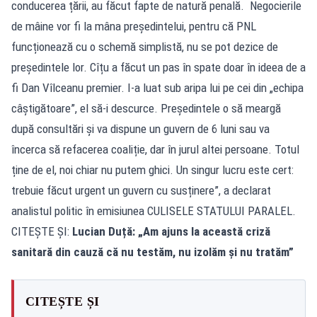
conducerea țării, au făcut fapte de natură penală. Negocierile
de mâine vor fi la mâna președintelui, pentru că PNL
funcționează cu o schemă simplistă, nu se pot dezice de
președintele lor. Cîțu a făcut un pas în spate doar în ideea de a
fi Dan Vîlceanu premier. I-a luat sub aripa lui pe cei din „echipa
câștigătoare”, el să-i descurce. Președintele o să meargă
după consultări și va dispune un guvern de 6 luni sau va
încerca să refacerea coaliție, dar în jurul altei persoane. Totul
ține de el, noi chiar nu putem ghici. Un singur lucru este cert:
trebuie făcut urgent un guvern cu susținere”, a declarat
analistul politic în emisiunea CULISELE STATULUI PARALEL.
CITEȘTE ȘI:
Lucian Duță: „Am ajuns la această criză
sanitară din cauză că nu testăm, nu izolăm și nu tratăm”
CITEȘTE ȘI