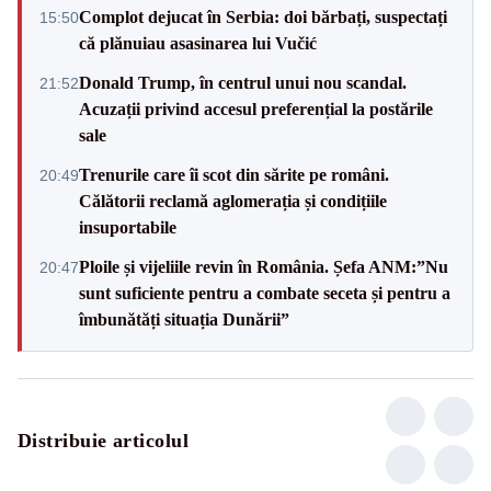
Complot dejucat în Serbia: doi bărbați, suspectați
15:50
că plănuiau asasinarea lui Vučić
Donald Trump, în centrul unui nou scandal.
21:52
Acuzații privind accesul preferențial la postările
sale
Trenurile care îi scot din sărite pe români.
20:49
Călătorii reclamă aglomerația și condițiile
insuportabile
Ploile și vijeliile revin în România. Șefa ANM:”Nu
20:47
sunt suficiente pentru a combate seceta și pentru a
îmbunătăți situația Dunării”
Distribuie articolul