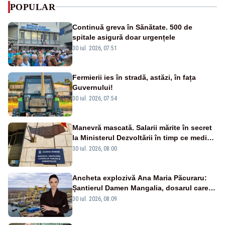
POPULAR
Continuă greva în Sănătate. 500 de
spitale asigură doar urgențele
30 iul. 2026, 07:51
Fermierii ies în stradă, astăzi, în fața
Guvernului!
30 iul. 2026, 07:54
Manevră mascată. Salarii mărite în secret
la Ministerul Dezvoltării în timp ce medicii
ies în stradă
30 iul. 2026, 08:00
Ancheta explozivă Ana Maria Păcuraru:
Șantierul Damen Mangalia, dosarul care
scufundă apărarea României
30 iul. 2026, 08:09