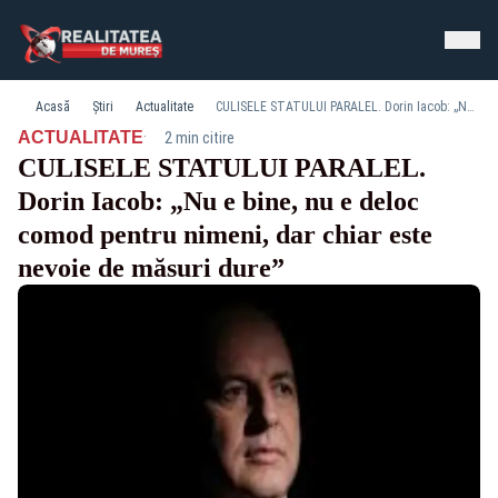
Acasă
Știri
Actualitate
CULISELE STATULUI PARALEL. Dorin Iacob: „Nu e bine, nu e deloc comod pentru nimeni, dar chiar este nevoie de măsuri dure”
·
ACTUALITATE
2 min citire
CULISELE STATULUI PARALEL.
Dorin Iacob: „Nu e bine, nu e deloc
comod pentru nimeni, dar chiar este
nevoie de măsuri dure”