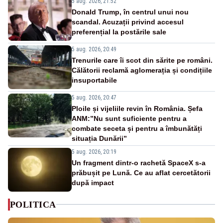
5 aug. 2026, 21:52
Donald Trump, în centrul unui nou
scandal. Acuzații privind accesul
preferențial la postările sale
5 aug. 2026, 20:49
Trenurile care îi scot din sărite pe români.
Călătorii reclamă aglomerația și condițiile
insuportabile
5 aug. 2026, 20:47
Ploile și vijeliile revin în România. Șefa
ANM:”Nu sunt suficiente pentru a
combate seceta și pentru a îmbunătăți
situația Dunării”
5 aug. 2026, 20:19
Un fragment dintr-o rachetă SpaceX s-a
prăbușit pe Lună. Ce au aflat cercetătorii
după impact
POLITICA