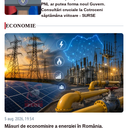
PNL ar putea forma noul Guvern.
Consultări cruciale la Cotroceni
săptămâna viitoare - SURSE
ECONOMIE
5 aug. 2026, 19:54
Măsuri de economisire a energiei în România.