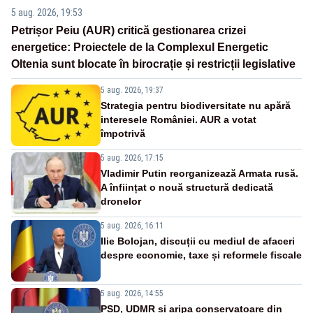
5 aug. 2026, 19:53
Petrișor Peiu (AUR) critică gestionarea crizei
energetice: Proiectele de la Complexul Energetic
Oltenia sunt blocate în birocrație și restricții legislative
5 aug. 2026, 19:37
Strategia pentru biodiversitate nu apără
interesele României. AUR a votat
împotrivă
5 aug. 2026, 17:15
Vladimir Putin reorganizează Armata rusă.
A înființat o nouă structură dedicată
dronelor
5 aug. 2026, 16:11
Ilie Bolojan, discuții cu mediul de afaceri
despre economie, taxe și reformele fiscale
5 aug. 2026, 14:55
PSD, UDMR și aripa conservatoare din