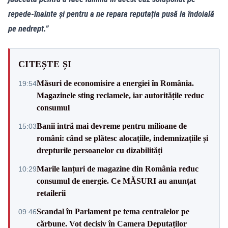
repede-înainte și pentru a ne repara reputația pusă la îndoială
pe nedrept.”
CITEȘTE ȘI
Măsuri de economisire a energiei în România.
19:54
Magazinele sting reclamele, iar autoritățile reduc
consumul
Banii intră mai devreme pentru milioane de
15:03
români: când se plătesc alocațiile, indemnizațiile și
drepturile persoanelor cu dizabilități
Marile lanțuri de magazine din România reduc
10:29
consumul de energie. Ce MĂSURI au anunțat
retailerii
Scandal în Parlament pe tema centralelor pe
09:46
cărbune. Vot decisiv în Camera Deputaților