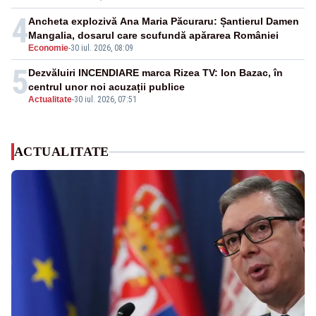
4
Ancheta explozivă Ana Maria Păcuraru: Șantierul Damen
Mangalia, dosarul care scufundă apărarea României
Economie
-
30 iul. 2026, 08:09
5
Dezvăluiri INCENDIARE marca Rizea TV: Ion Bazac, în
centrul unor noi acuzații publice
Actualitate
-
30 iul. 2026, 07:51
ACTUALITATE