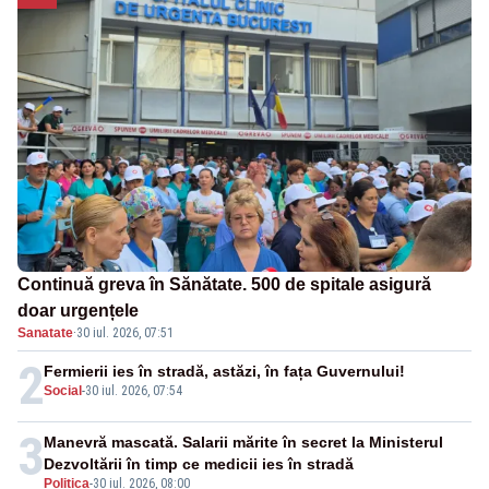
Continuă greva în Sănătate. 500 de spitale asigură
doar urgențele
Sanatate
·
30 iul. 2026, 07:51
2
Fermierii ies în stradă, astăzi, în fața Guvernului!
Social
-
30 iul. 2026, 07:54
3
Manevră mascată. Salarii mărite în secret la Ministerul
Dezvoltării în timp ce medicii ies în stradă
Politica
-
30 iul. 2026, 08:00