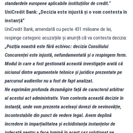
standardele europene aplicabile instituțiilor de credit.”
UniCredit Bank: „Decizia este injustă și o vom contesta în
instanță”
UniCredit Bank, amendată cu peste 431 milioane de lei,
respinge categoric acuzațiile și anunță că va contesta decizia:
„Poziția noastră este fără echivoc: decizia Consiliului
Concurenței este injustă, nefundamentată și o respingem ferm.
Modul în care a fost gestionată această investigație arată că
niciunul dintre argumentele tehnice și juridice prezentate pe
parcursul audierilor nu a fost de fapt analizat.
Ne exprimăm profunda dezamăgire față de caracterul arbitrar
al acestui act administrativ. Vom contesta această decizie în
instanță, unde vom prezenta aceleași dovezi de nevinovăție,
incontestabile din punct de vedere legal. Avem deplină
încredere în imparțialitatea și echidistanța instanțelor de
judecată pentru a face lumină în acest caz soluționat pe