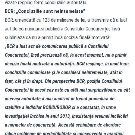
vizate resping ferm concluziile autorității.
BCR: „Concluziile sunt neîntemeiate”
BCR, amendată cu 123 de milioane de lei, a transmis că a luat
act de comunicarea publică a Consiliului Concurenței, însă
subliniază că nu a primit încă decizia finală motivată:
„BCR a luat act de comunicarea publică a Consiliului
Concurenței, însă precizează că, la acest moment, nu a primit
decizia finală motivată a autorității. BCR respinge, în mod ferm,
concluziile comunicate și le consideră neîntemeiate, atât în
fapt, cât și în drept. Din perspectiva BCR, poziția Consiliului
Concurenței în acest caz este cu atât mai surprinzătoare cu cât
aceeași autoritate a mai analizat în trecut procedura de
stabilire a indicilor ROBID/ROBOR și a constatat, în urma
investigației închise în anul 2013, inexistența vreunei încălcări
a normelor de concurență. Această schimbare de abordare
ridică probleme de predictibilitate și consecvență a practicii