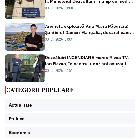
la Ministerul Dezvoltării în timp ce medicii
ies în stradă
30 iul. 2026, 08:00
Ancheta explozivă Ana Maria Păcuraru:
Șantierul Damen Mangalia, dosarul care
scufundă apărarea României
30 iul. 2026, 08:09
Dezvăluiri INCENDIARE marca Rizea TV:
Ion Bazac, în centrul unor noi acuzații
publice
30 iul. 2026, 07:51
CATEGORII POPULARE
Actualitate
Politica
Economie