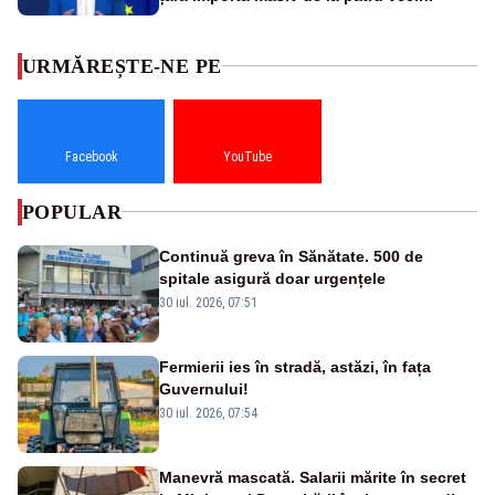
URMĂREȘTE-NE PE
Facebook
YouTube
POPULAR
Continuă greva în Sănătate. 500 de
spitale asigură doar urgențele
30 iul. 2026, 07:51
Fermierii ies în stradă, astăzi, în fața
Guvernului!
30 iul. 2026, 07:54
Manevră mascată. Salarii mărite în secret