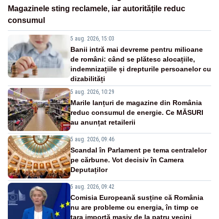
Magazinele sting reclamele, iar autoritățile reduc
consumul
5 aug. 2026, 15:03
Banii intră mai devreme pentru milioane
de români: când se plătesc alocațiile,
indemnizațiile și drepturile persoanelor cu
dizabilități
5 aug. 2026, 10:29
Marile lanțuri de magazine din România
reduc consumul de energie. Ce MĂSURI
au anunțat retailerii
5 aug. 2026, 09:46
Scandal în Parlament pe tema centralelor
pe cărbune. Vot decisiv în Camera
Deputaților
5 aug. 2026, 09:42
Comisia Europeană susține că România
nu are probleme cu energia, în timp ce
țara importă masiv de la patru vecini