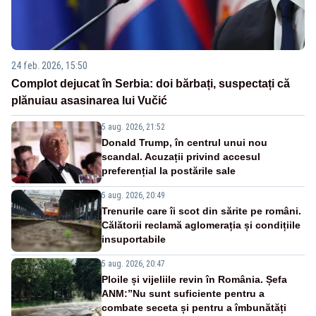
24 feb. 2026, 15:50
Complot dejucat în Serbia: doi bărbați, suspectați că
plănuiau asasinarea lui Vučić
5 aug. 2026, 21:52
Donald Trump, în centrul unui nou
scandal. Acuzații privind accesul
preferențial la postările sale
5 aug. 2026, 20:49
Trenurile care îi scot din sărite pe români.
Călătorii reclamă aglomerația și condițiile
insuportabile
5 aug. 2026, 20:47
Ploile și vijeliile revin în România. Șefa
ANM:”Nu sunt suficiente pentru a
combate seceta și pentru a îmbunătăți