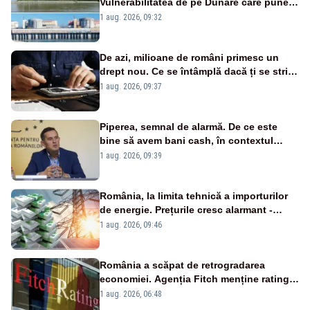
Vulnerabilitatea de pe Dunăre care pune
în pericol Centrala Cernavodă era
1 aug. 2026, 09:32
cunoscută de pe vremea lui Ceaușescu
De azi, milioane de români primesc un
drept nou. Ce se întâmplă dacă ți se strică
un produs
1 aug. 2026, 09:37
Piperea, semnal de alarmă. De ce este
bine să avem bani cash, în contextul
alertei energetice?
1 aug. 2026, 09:39
România, la limita tehnică a importurilor
de energie. Prețurile cresc alarmant -
Analiză Realitatea Plus
1 aug. 2026, 09:46
România a scăpat de retrogradarea
economiei. Agenția Fitch menține ratingul
„BBB-” cu perspectivă negativă
1 aug. 2026, 06:48