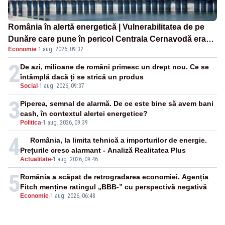
România în alertă energetică | Vulnerabilitatea de pe
Dunăre care pune în pericol Centrala Cernavodă era
Economie
·
1 aug. 2026, 09:32
cunoscută de pe vremea lui Ceaușescu
2
De azi, milioane de români primesc un drept nou. Ce se
întâmplă dacă ți se strică un produs
Social
-
1 aug. 2026, 09:37
3
Piperea, semnal de alarmă. De ce este bine să avem bani
cash, în contextul alertei energetice?
Politica
-
1 aug. 2026, 09:39
4
România, la limita tehnică a importurilor de energie.
Prețurile cresc alarmant - Analiză Realitatea Plus
Actualitate
-
1 aug. 2026, 09:46
5
România a scăpat de retrogradarea economiei. Agenția
Fitch menține ratingul „BBB-” cu perspectivă negativă
Economie
-
1 aug. 2026, 06:48