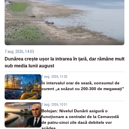
7 aug. 2026, 14:03
Dunărea crește ușor la intrarea în țară, dar rămâne mult
sub media lunii august
7 aug. 2026, 13:02
În intervalul orar de seară, consumul de
curent „a scăzut cu 200-300 de megawați”
7 aug. 2026, 10:51
Bolojan: Nivelul Dunării asigură o
funcționare a centralei de la Cernavodă
de patru-cinci zile dacă debitele vor
scădea