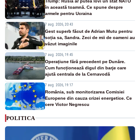
Trump: Rusia ar putea lovi un stat NATO
în această toamnă. Ce spune despre
armele pentru Ucraina
7 aug. 2026, 20:43
Gest superb făcut de Adrian Mutu pentru
soția sa, Sandra. Zeci de mii de oameni au
văzut imaginile
7 aug. 2026, 19:45
Operațiune fără precedent pe Dunăre.
Cum funcționează digul din barje care
ajută centrala de la Cernavodă
7 aug. 2026, 19:17
România, sub monitorizarea Comisiei
Europene din cauza crizei energetice. Ce
cere Victor Negrescu
POLITICA