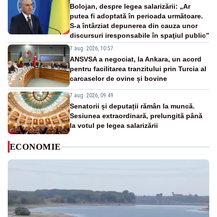
Bolojan, despre legea salarizării: „Ar
putea fi adoptată în perioada următoare.
S-a întârziat depunerea din cauza unor
discursuri iresponsabile în spaţiul public”
7 aug. 2026, 10:57
ANSVSA a negociat, la Ankara, un acord
pentru facilitarea tranzitului prin Turcia al
carcaselor de ovine și bovine
7 aug. 2026, 09:49
Senatorii și deputații rămân la muncă.
Sesiunea extraordinară, prelungită până
la votul pe legea salarizării
ECONOMIE