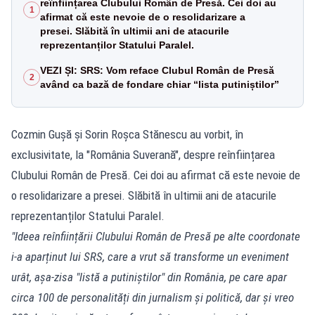
reînființarea Clubului Român de Presă. Cei doi au
1
afirmat că este nevoie de o resolidarizare a
presei. Slăbită în ultimii ani de atacurile
reprezentanților Statului Paralel.
VEZI ȘI: SRS: Vom reface Clubul Român de Presă
2
având ca bază de fondare chiar “lista putiniștilor”
Cozmin Gușă și Sorin Roșca Stănescu au vorbit, în
exclusivitate, la "România Suverană", despre reînființarea
Clubului Român de Presă. Cei doi au afirmat că este nevoie de
o resolidarizare a presei. Slăbită în ultimii ani de atacurile
reprezentanților Statului Paralel.
"Ideea reînființării Clubului Român de Presă pe alte coordonate
i-a aparținut lui SRS, care a vrut să transforme un eveniment
urât, așa-zisa "listă a putiniștilor" din România, pe care apar
circa 100 de personalități din jurnalism și politică, dar și vreo