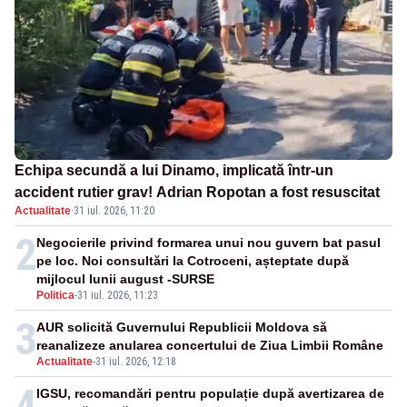
Echipa secundă a lui Dinamo, implicată într-un
accident rutier grav! Adrian Ropotan a fost resuscitat
Actualitate
·
31 iul. 2026, 11:20
2
Negocierile privind formarea unui nou guvern bat pasul
pe loc. Noi consultări la Cotroceni, așteptate după
mijlocul lunii august -SURSE
Politica
-
31 iul. 2026, 11:23
3
AUR solicită Guvernului Republicii Moldova să
reanalizeze anularea concertului de Ziua Limbii Române
Actualitate
-
31 iul. 2026, 12:18
4
IGSU, recomandări pentru populație după avertizarea de