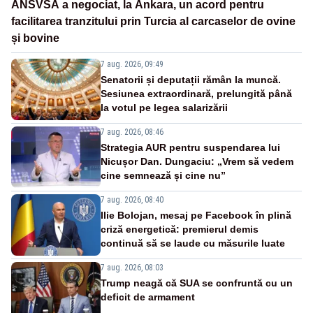
ANSVSA a negociat, la Ankara, un acord pentru
facilitarea tranzitului prin Turcia al carcaselor de ovine
și bovine
7 aug. 2026, 09:49
Senatorii și deputații rămân la muncă.
Sesiunea extraordinară, prelungită până
la votul pe legea salarizării
7 aug. 2026, 08:46
Strategia AUR pentru suspendarea lui
Nicușor Dan. Dungaciu: „Vrem să vedem
cine semnează și cine nu”
7 aug. 2026, 08:40
Ilie Bolojan, mesaj pe Facebook în plină
criză energetică: premierul demis
continuă să se laude cu măsurile luate
7 aug. 2026, 08:03
Trump neagă că SUA se confruntă cu un
deficit de armament