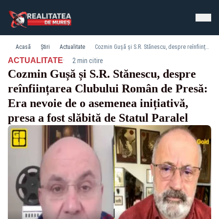
Acasă
Știri
Actualitate
Cozmin Gușă și S.R. Stănescu, despre reînființarea Clubului Român de Presă: Era nevoie de o asemenea inițiativă, presa a fost slăbită de Statul Paralel
·
ACTUALITATE
2 min citire
Cozmin Gușă și S.R. Stănescu, despre
reînființarea Clubului Român de Presă:
Era nevoie de o asemenea inițiativă,
presa a fost slăbită de Statul Paralel