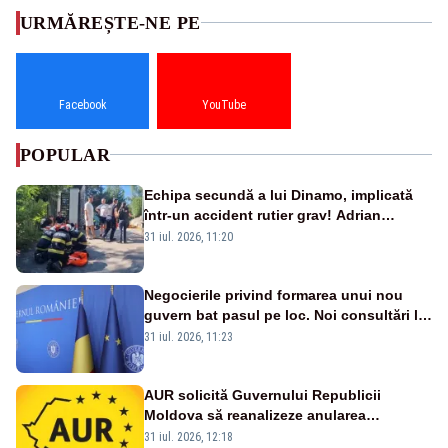
URMĂREȘTE-NE PE
Facebook
YouTube
POPULAR
Echipa secundă a lui Dinamo, implicată
într-un accident rutier grav! Adrian
Ropotan a fost resuscitat
31 iul. 2026, 11:20
Negocierile privind formarea unui nou
guvern bat pasul pe loc. Noi consultări la
Cotroceni, așteptate după mijlocul lunii
31 iul. 2026, 11:23
august -SURSE
AUR solicită Guvernului Republicii
Moldova să reanalizeze anularea
concertului de Ziua Limbii Române
31 iul. 2026, 12:18