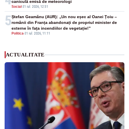
caniculă emisă de meteorologi
Social
-
31 iul. 2026, 12:51
5
Ștefan Geamănu (AUR): „Un nou eșec al Oanei Țoiu –
românii din Franța abandonați de propriul minister de
externe în fața incendiilor de vegetație!”
Politica
-
31 iul. 2026, 11:11
ACTUALITATE