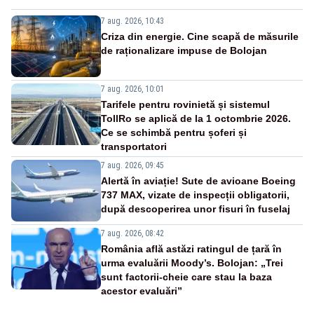
7 aug. 2026, 10:43
Criza din energie. Cine scapă de măsurile
de raționalizare impuse de Bolojan
7 aug. 2026, 10:01
Tarifele pentru rovinietă și sistemul
TollRo se aplică de la 1 octombrie 2026.
Ce se schimbă pentru șoferi și
transportatori
7 aug. 2026, 09:45
Alertă în aviație! Sute de avioane Boeing
737 MAX, vizate de inspecții obligatorii,
după descoperirea unor fisuri în fuselaj
7 aug. 2026, 08:42
România află astăzi ratingul de țară în
urma evaluării Moody’s. Bolojan: „Trei
sunt factorii-cheie care stau la baza
acestor evaluări”