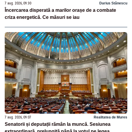
7 aug. 2026, 09:30
Darius Stănescu
Încercarea disperată a marilor orașe de a combate
criza energetică. Ce măsuri se iau
7 aug. 2026, 09:07
Realitatea de Mures
Senatorii și deputații rămân la muncă. Sesiunea
extraordinară, prelungită până la votul pe legea