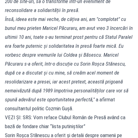
200 de site-uri, să o transforme într-un eveniment de
reconsolidare a solidarității în presă.
Însă, ideea este mai veche, de câțiva ani, am "complotat" cu
bunul meu prieten Maricel Păcuraru, am avut vreo 3 încercări în
ultimii 10 ani, toate s-au terminat prost pentru că Statul Paralel
era foarte puternic și solidaritatea în presă foarte mică. Eu
vorbesc despre vremurile lui Coldea și Băsescu. Maricel
Păcuraru s-a oferit, într-o discuție cu Sorin Roșca Stănescu,
după ce a discutat și cu mine, să creăm acel moment de
resolidarizare a presei, iar acest pretext, această prigoană
nemaivăzută după 1989 împotriva personalităților care vor să
spună adevărul este oportunitatea perfectă,"
a afirmat
consultantul politic Cozmin Gușă.
VEZI ȘI: SRS: Vom reface Clubul Român de Presă având ca
bază de fondare chiar “lista putiniștilor”
Sorin Roșca Stănescu a oferit și detalii despre oamenii pe