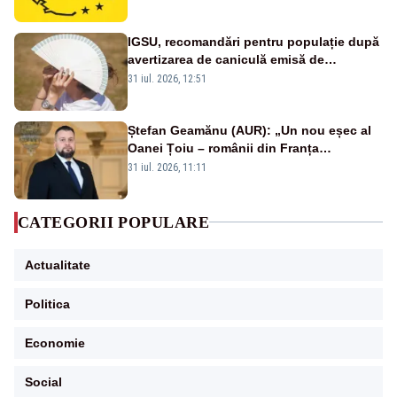
IGSU, recomandări pentru populație după
avertizarea de caniculă emisă de
meteorologi
31 iul. 2026, 12:51
Ștefan Geamănu (AUR): „Un nou eșec al
Oanei Țoiu – românii din Franța
abandonați de propriul minister de
31 iul. 2026, 11:11
externe în fața incendiilor de vegetație!”
CATEGORII POPULARE
Actualitate
Politica
Economie
Social