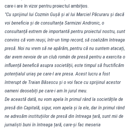
care-i are în vizor pentru proiectul ambițios.
"Cu sprijinul lui Cozmin Gușă și al lui Marciel Păcuraru și dacă
voi beneficia și de consultanța Sarmizei Andronic, o
consultanță extrem de importantă pentru proiectul nostru, sunt
convins că vom reuși, într-un timp record, să coalizăm întreaga
presă. Noi nu vrem să ne apărăm, pentru că nu suntem atacați,
dar avem nevoie de un club român de presă pentru a exercita o
influență benefică asupra societății, este timpul să fructificăm
potențialul uriaș pe care-l are presa. Acest lucru a fost
întrerupt de Traian Băsescu și o voi face cu sprijinul acestor
oameni deosebiți pe care-i am în jurul meu.
De această dată, nu vom apela în primul rând la societățile de
presă din Capitală, sigur, vom apela și la ele, dar în primul rând
ne adresăm instituțiilor de presă din întreaga țară, sunt mii de
jurnaliști buni în întreaga țară, care-și fac meseria