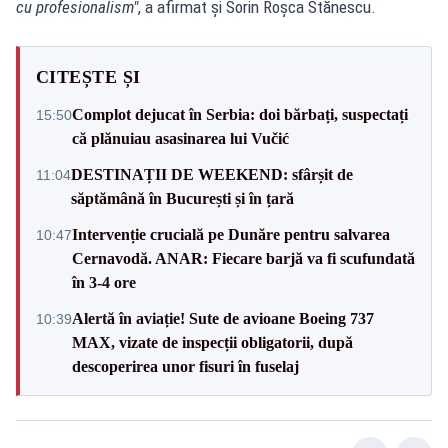
cu profesionalism"
, a afirmat și Sorin Roșca Stănescu.
CITEȘTE ȘI
Complot dejucat în Serbia: doi bărbați, suspectați
15:50
că plănuiau asasinarea lui Vučić
DESTINAȚII DE WEEKEND: sfârșit de
11:04
săptămână în București și în țară
Intervenție crucială pe Dunăre pentru salvarea
10:47
Cernavodă. ANAR: Fiecare barjă va fi scufundată
în 3-4 ore
Alertă în aviație! Sute de avioane Boeing 737
10:39
MAX, vizate de inspecții obligatorii, după
descoperirea unor fisuri în fuselaj