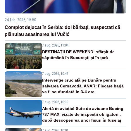
24 feb. 2026, 15:50
Complot dejucat în Serbia: doi bărbați, suspectați că
plănuiau asasinarea lui Vučić
7 aug. 2026, 11:04
DESTINAȚII DE WEEKEND: sfârșit de
săptămână în București și în țară
7 aug. 2026, 10:47
Intervenție crucială pe Dunăre pentru
salvarea Cernavodă. ANAR: Fiecare barjă
va fi scufundată în 3-4 ore
7 aug. 2026, 10:39
Alertă în aviație! Sute de avioane Boeing
737 MAX, vizate de inspecții obligatorii,
după descoperirea unor fisuri în fuselaj
7 aug. 2026, 10:01