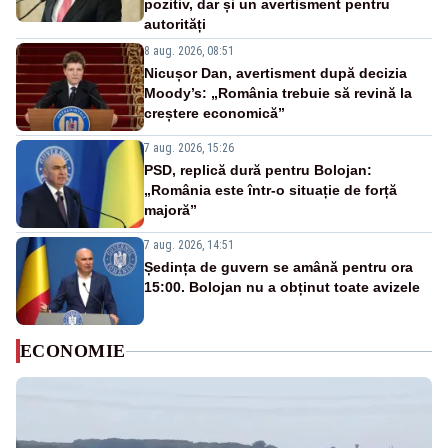
pozitiv, dar și un avertisment pentru
autorități
8 aug. 2026, 08:51
Nicușor Dan, avertisment după decizia
Moody’s: „România trebuie să revină la
creștere economică”
7 aug. 2026, 15:26
PSD, replică dură pentru Bolojan:
„România este într-o situație de forță
majoră”
7 aug. 2026, 14:51
Ședința de guvern se amână pentru ora
15:00. Bolojan nu a obținut toate avizele
ECONOMIE