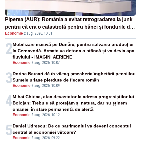
Piperea (AUR): România a evitat retrogradarea la junk
pentru că era o catastrofă pentru bănci și fondurile de
Economie
·
2 aug. 2026, 10:01
pensii
2
Mobilizare masivă pe Dunăre, pentru salvarea producției
la Cernavodă. Armata va detona o stâncă și va devia apa
fluviului - IMAGINI AERIENE
Economie
-
2 aug. 2026, 10:07
3
Dorina Barcari dă în vileag șmecheria înghețării pensiilor.
Sumele uriașe pierdute de fiecare român
Economie
-
2 aug. 2026, 10:09
4
Mihai Chirica, atac devastator la adresa progresiștilor lui
Bolojan: Trebuie să protejăm și natura, dar nu șținem
omaneii în stare permanentă de alertă
Economie
-
2 aug. 2026, 10:12
5
Daniel Udrescu: De ce patrimoniul va deveni conceptul
central al economiei viitoare?
Economie
-
2 aug. 2026, 09:22