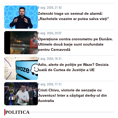
8 aug. 2026, 21:42
Zelenski trage un semnal de alarmă:
„Rachetele voastre ar putea salva vieți”
8 aug. 2026, 20:07
Operațiune contra cronometru pe Dunăre.
Ultimele două barje sunt scufundate
pentru Cernavodă
8 aug. 2026, 18:31
Adio, alerte de poliție pe Waze? Decizia
luată de Curtea de Justiție a UE
8 aug. 2026, 17:31
Cristi Chivu, victorie de senzație cu
Juventus! Inter a câștigat derby-ul din
Australia
POLITICA