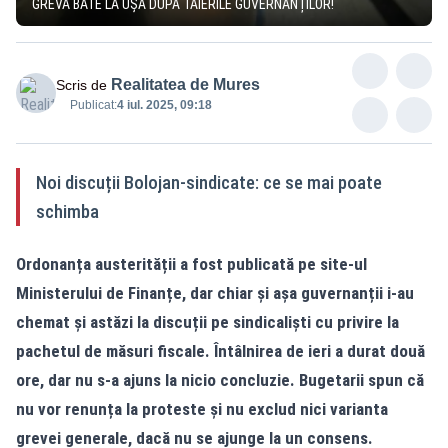
GREVA BATE LA UȘĂ DUPĂ TĂIERILE GUVERNANȚILOR!
Realitatea de Mures
Scris de
Publicat:
4 iul. 2025, 09:18
Noi discuții Bolojan-sindicate: ce se mai poate
schimba
Ordonanța austerității
a fost publicată pe site-ul
Ministerului de Finanțe, dar chiar și așa guvernanții i-au
chemat și astăzi la discuții pe sindicaliști cu privire la
pachetul de măsuri fiscale. Întâlnirea de ieri a durat două
ore, dar nu s-a ajuns la nicio concluzie. Bugetarii spun că
nu vor renunța la proteste și nu exclud nici varianta
grevei generale, dacă nu se ajunge la un consens.