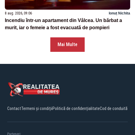
8 aug. 2026, 09:06
Ionuț Nichita
Incendiu într-un apartament din Vâlcea. Un bărbat a
murit, iar o femeie a fost evacuată de pompieri
Mai Multe
Contact
Termeni și condiții
Politică de confidențialitate
Cod de conduită
Parteneri: