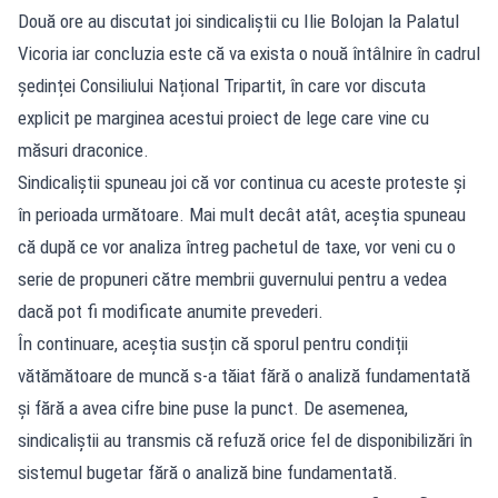
Două ore au discutat joi sindicaliștii cu Ilie Bolojan la Palatul
Vicoria iar concluzia este că va exista o nouă întâlnire în cadrul
ședinței Consiliului Național Tripartit, în care vor discuta
explicit pe marginea acestui proiect de lege care vine cu
măsuri draconice.
Sindicaliștii spuneau joi că vor continua cu aceste proteste și
în perioada următoare. Mai mult decât atât, aceștia spuneau
că după ce vor analiza întreg pachetul de taxe, vor veni cu o
serie de propuneri către membrii guvernului pentru a vedea
dacă pot fi modificate anumite prevederi.
În continuare, aceștia susțin că sporul pentru condiții
vătămătoare de muncă s-a tăiat fără o analiză fundamentată
și fără a avea cifre bine puse la punct. De asemenea,
sindicaliștii au transmis că refuză orice fel de disponibilizări în
sistemul bugetar fără o analiză bine fundamentată.