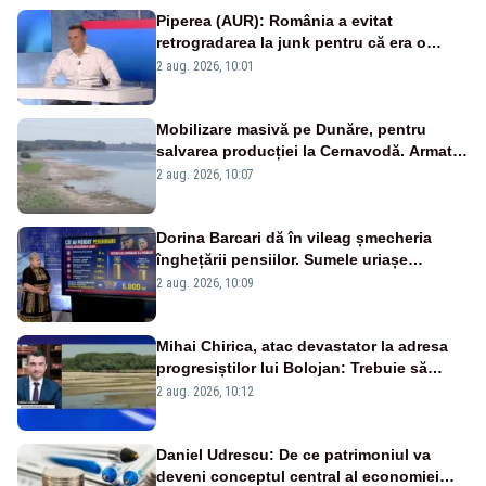
Piperea (AUR): România a evitat
retrogradarea la junk pentru că era o
catastrofă pentru bănci și fondurile de
2 aug. 2026, 10:01
pensii
Mobilizare masivă pe Dunăre, pentru
salvarea producției la Cernavodă. Armata
va detona o stâncă și va devia apa
2 aug. 2026, 10:07
fluviului - IMAGINI AERIENE
Dorina Barcari dă în vileag șmecheria
înghețării pensiilor. Sumele uriașe
pierdute de fiecare român
2 aug. 2026, 10:09
Mihai Chirica, atac devastator la adresa
progresiștilor lui Bolojan: Trebuie să
protejăm și natura, dar nu șținem omaneii
2 aug. 2026, 10:12
în stare permanentă de alertă
Daniel Udrescu: De ce patrimoniul va
deveni conceptul central al economiei