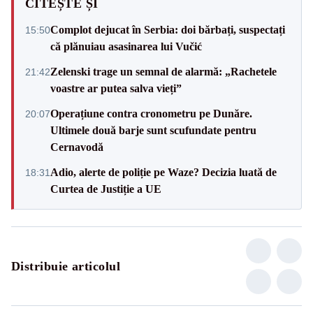
CITEȘTE ȘI
Complot dejucat în Serbia: doi bărbați, suspectați
15:50
că plănuiau asasinarea lui Vučić
Zelenski trage un semnal de alarmă: „Rachetele
21:42
voastre ar putea salva vieți”
Operațiune contra cronometru pe Dunăre.
20:07
Ultimele două barje sunt scufundate pentru
Cernavodă
Adio, alerte de poliție pe Waze? Decizia luată de
18:31
Curtea de Justiție a UE
Distribuie articolul